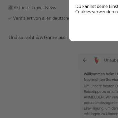
Du kannst deine Eins
🆕 Aktuelle Travel-News
Cookies verwenden un
✅ Verifiziert von allen deutschen Mobilfunkanbietern
Und so sieht das Ganze aus: