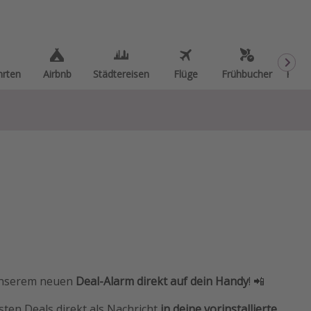
hrten
Airbnb
Städtereisen
Flüge
Frühbucher
Kurzu
 unserem neuen
Deal-Alarm direkt auf dein Handy
! 📲
ten Deals direkt als Nachricht
in deine vorinstallierte