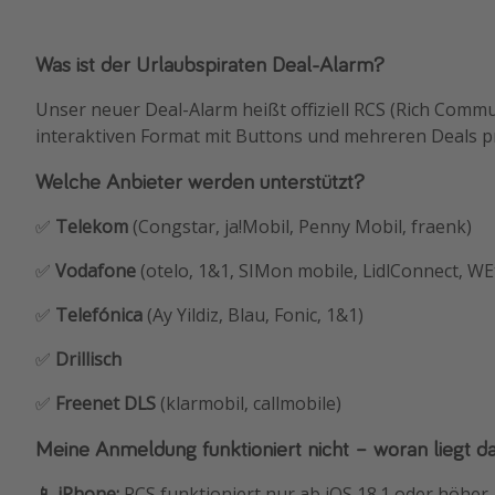
Was ist der Urlaubspiraten Deal-Alarm?
Unser neuer Deal-Alarm heißt offiziell RCS (Rich Comm
interaktiven Format mit Buttons und mehreren Deals p
Welche Anbieter werden unterstützt?
✅
Telekom
(Congstar, ja!Mobil, Penny Mobil, fraenk)
✅
Vodafone
(otelo, 1&1, SIMon mobile, LidlConnect, WEt
✅
Telefónica
(Ay Yildiz, Blau, Fonic, 1&1)
✅
Drillisch
✅
Freenet
DLS
(klarmobil, callmobile)
Meine Anmeldung funktioniert nicht – woran liegt d
📱 iPhone:
RCS funktioniert nur ab iOS 18.1 oder höher.