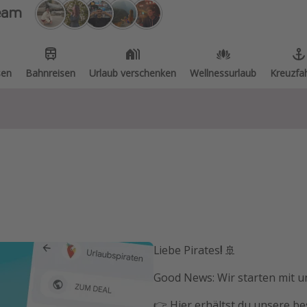
eam
sen
Bahnreisen
Urlaub verschenken
Wellnessurlaub
Kreuzfa
Liebe Pirates
!
🚢
Good News: Wir starten mit
👉 Hier erhältst du
unsere bes