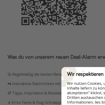
Was du von unserem neuen Deal-Alarm erw
Wir respektieren
🚀 Regelmäßig die besten Reisedeals direkt aufs Handy
Wir nutzen Cookies, 
📲 Interaktive Nachrichten mit mehreren Deals auf eine
Inhalte liefern zu kö
akzeptieren" klickst,
🌈 Tipps, Inspriation & Reiseberichte
Dritten austauschen 
Informationen, lies b
✈️ Error Fares & Flug-Schnäppchen