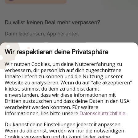
Du willst keinen Deal mehr verpassen?
Dann lade unsere App herunter.
Wir respektieren deine Privatsphäre
Urlaubspiraten ist Teil der HolidayPirates Group
Wir nutzen Cookies, um deine Nutzererfahrung zu
verbessern, dir persönlich auf dich zugeschnittene
Unsere Märkte
Inhalte liefern zu können und die Nutzung unserer
Website zu analysieren. Wenn du auf "alle akzeptieren"
PiratinViaggio
HolidayPirates
klickst, stimmst du dem zu und bist damit
VakantiePiraten
WakacyjniPiraci
einverstanden, dass wir diese informationen mit
VoyagesPirates
Ferienpiraten
Dritten austauschen und dass deine Daten in den USA
Urlaubspiraten
ViajerosPiratas
verarbeitet werden könnten. Für weitere
TravelPirates
Informationen, lies bitte unsere
.
Datenschutzrichtlinie
Unsere Gruppe
Du kannst deine Einstellungen jederzeit anpassen.
HolidayPirates Group
Wenn du ablehnst, werden wir nur die notwendigen
Cookies verwenden und du kannt leider keine