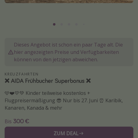
Normandie Urlaub
Goa Urlaub
St. Lucia Urlaub
Kefalonia Urlaub
Dieses Angebot ist schon ein paar Tage alt. Die
Krabi Urlaub
hier angezeigten Preise und Verfügbarkeiten
Tulum Urlaub
können von den jetzigen abweichen.
Sri Lanka Rundreise
KREUZFAHRTEN
Japan Rundreise
❌ AIDA Frühbucher Superbonus ❌
🩵❤️💛💚 Kinder teilweise kostenlos +
Reisethemen
Flugpreisermäßigung 😎 Nur bis 27. Juni ⏰ Karibik,
Alle Reisethemen
Kanaren, Kanada & mehr
Wellnessurlaub
300 €
Bis
Disneyland Paris
ZUM DEAL
Roadtrips