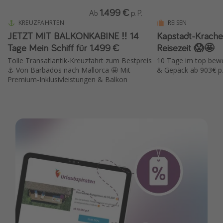
1.499 €
Ab
p. P.
KREUZFAHRTEN
REISEN
JETZT MIT BALKONKABINE ‼️ 14
Kapstadt-Krache
Tage Mein Schiff für 1.499 €
Reisezeit 😱🤩
Tolle Transatlantik-Kreuzfahrt zum Bestpreis
10 Tage im top bewer
⚓️ Von Barbados nach Mallorca 🤩 Mit
& Gepäck ab 903€ p.P
Premium-Inklusivleistungen & Balkon