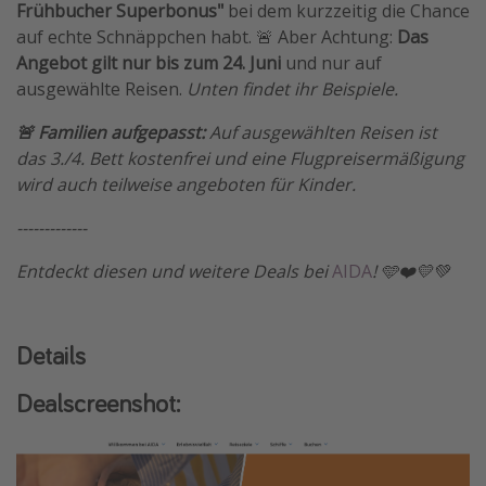
Frühbucher Superbonus"
bei dem kurzzeitig die Chance
Travel Know How
auf echte Schnäppchen habt. 🚨 Aber Achtung:
Das
Angebot gilt nur bis zum 24. Juni
und nur auf
Silvesterreisen
ausgewählte Reisen.
Unten findet ihr Beispiele.
Last Minute Urlaub Mallorca
🚨 Familien aufgepasst:
Auf ausgewählten Reisen ist
Last Minute Urlaub Deutschland
das 3./4. Bett kostenfrei und eine Flugpreisermäßigung
wird auch teilweise angeboten für Kinder.
-------------
Entdeckt diesen und weitere Deals bei
AIDA
! 🩵❤️💛💚
Details
Dealscreenshot: