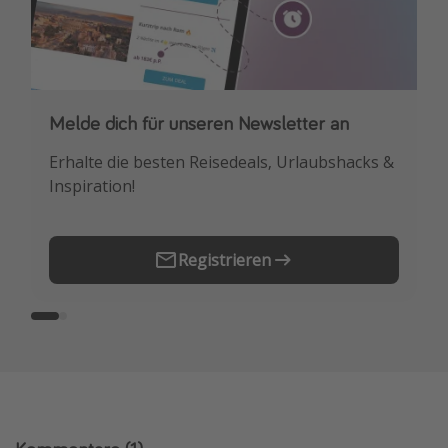
Melde dich für unseren Newsletter an
Downloade unsere App
Erhalte die besten Reisedeals, Urlaubshacks &
Buche die besten Reiseschnäppchen als
Inspiration!
Erstes.
Registrieren