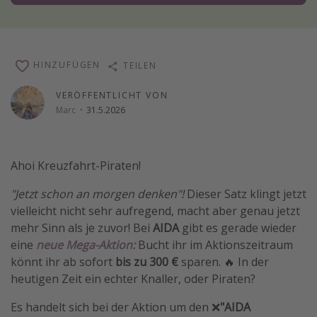
Wochenendtrip
Singlereisen
Strandurlaub
HINZUFÜGEN
TEILEN
Gruppenreisen
VERÖFFENTLICHT VON
Hotels in Hamburg
Marc
·
31.5.2026
Hotels in Amsterdam
Hotels am Achensee
Ahoi Kreuzfahrt-Piraten!
"Jetzt schon an morgen denken"!
Dieser Satz klingt jetzt
Weitere Themen
vielleicht nicht sehr aufregend, macht aber genau jetzt
Reise Journal
mehr Sinn als je zuvor! Bei
AIDA
gibt es gerade wieder
eine
neue Mega-Aktion:
Bucht ihr im Aktionszeitraum
Familienurlaub in der Türkei
könnt ihr ab sofort
bis zu 300 €
sparen. 🔥 In der
Rundreisen in Thailand
heutigen Zeit ein echter Knaller, oder Piraten?
Bahnreisen in der Schweiz
Es handelt sich bei der Aktion um den ❌
"AIDA
Reisepassfreie Reiseziele