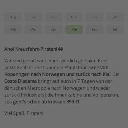
Wochenendtrip
Singlereisen
Aug
Sep
Okt
Nov
Dez
Jan
Strandurlaub
Feb
Mär
Apr
Mai
Jun
Jul
Gruppenreisen
Hotels in Hamburg
Ahoi Kreuzfahrt-Piraten! 🤩
Hotels in Amsterdam
Wir sind gerade auf einen wirklich genialen Preis
Hotels am Achensee
gestoßen! Ihr reist über die Pfingstfeiertage
von
Kopenhgen nach Norwegen und zurück nach Kiel.
Die
Weitere Themen
Costa Diadema
bringt auf euch in 7 Tagen von der
dänischen Metropole nach Norwegen und wieder
Reise Journal
zurück! Inklusive ist die Innenkabine und Vollpension.
Familienurlaub in der Türkei
Los geht's schon ab krassen 399 €!
Rundreisen in Thailand
Viel Spaß, Piraten!
Bahnreisen in der Schweiz
Reisepassfreie Reiseziele