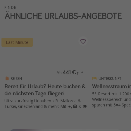
FINDE
ÄHNLICHE URLAUBS-ANGEBOTE
Last Minute
441 €
Ab
p. P.
REISEN
UNTERKUNFT
Bereit für Urlaub? Heute buchen &
Wellnesstraum i
die nächsten Tage fliegen!
5* Resort mit 1.200
Wellnessbereich und
Ultra kurzfristig Urlauben z.B. Mallorca &
sparen mit 5=4 Speci
Türkei, Griechenland & mehr: Mit ✈️, 🏨 & 🍽️