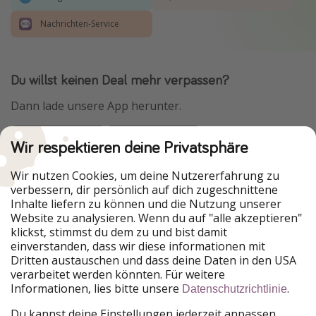
Nachrichten-Service
Du willst keinen Deal mehr verpassen?
Dann lade unsere App herunter.
Wir respektieren deine Privatsphäre
Urlaubspiraten ist Teil der HolidayPirates Group
Wir nutzen Cookies, um deine Nutzererfahrung zu
verbessern, dir persönlich auf dich zugeschnittene
Unsere Märkte
Inhalte liefern zu können und die Nutzung unserer
Website zu analysieren. Wenn du auf "alle akzeptieren"
PiratinViaggio
HolidayPirates
klickst, stimmst du dem zu und bist damit
VakantiePiraten
WakacyjniPiraci
einverstanden, dass wir diese informationen mit
VoyagesPirates
Ferienpiraten
Dritten austauschen und dass deine Daten in den USA
Urlaubspiraten
ViajerosPiratas
verarbeitet werden könnten. Für weitere
TravelPirates
Informationen, lies bitte unsere
.
Datenschutzrichtlinie
Unsere Gruppe
Du kannst deine Einstellungen jederzeit anpassen.