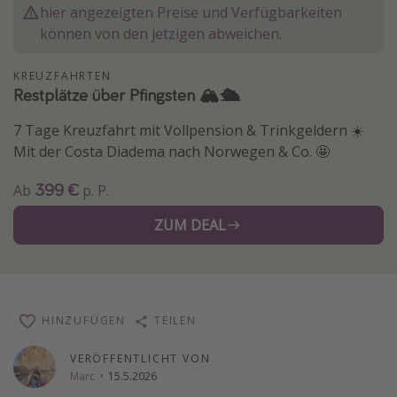
hier angezeigten Preise und Verfügbarkeiten
Normandie Urlaub
können von den jetzigen abweichen.
Goa Urlaub
KREUZFAHRTEN
St. Lucia Urlaub
Restplätze über Pfingsten 🏔️🛳️
Kefalonia Urlaub
7 Tage Kreuzfahrt mit Vollpension & Trinkgeldern ☀️
Krabi Urlaub
Mit der Costa Diadema nach Norwegen & Co. 🤩
Tulum Urlaub
399 €
Ab
p. P.
Sri Lanka Rundreise
Japan Rundreise
ZUM DEAL
Reisethemen
Alle Reisethemen
HINZUFÜGEN
TEILEN
Wellnessurlaub
VERÖFFENTLICHT VON
Disneyland Paris
Marc
·
15.5.2026
Roadtrips