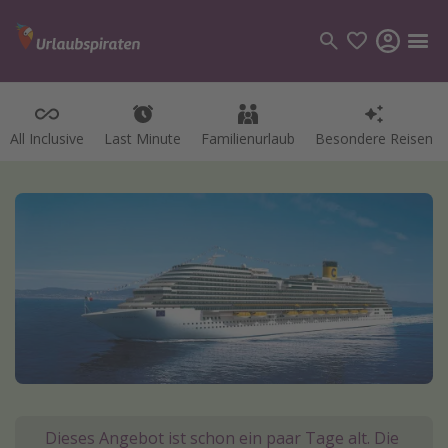
All Inclusive
Last Minute
Familienurlaub
Besondere Reisen
Kategorien
Flüge
Hotel
Pauschalreisen
Kreuzfahrten
Reiseziele
Alle Reiseziele
Bodensee Urlaub
Dieses Angebot ist schon ein paar Tage alt. Die
Gozo Urlaub