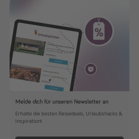
Melde dich für unseren Newsletter an
Downloade unsere App
Erhalte die besten Reisedeals, Urlaubshacks &
Buche die besten Reiseschnäppchen als
Inspiration!
Erstes.