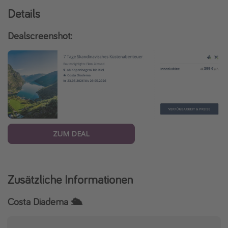
Details
Travel Know How
Silvesterreisen
Dealscreenshot:
Last Minute Urlaub Mallorca
Last Minute Urlaub Deutschland
ZUM DEAL
Zusätzliche Informationen
Costa Diadema 🛳