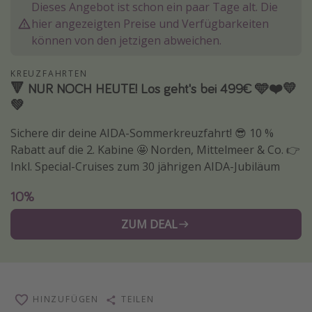
Dieses Angebot ist schon ein paar Tage alt. Die
Wochenendtrip
hier angezeigten Preise und Verfügbarkeiten
Singlereisen
können von den jetzigen abweichen.
Strandurlaub
KREUZFAHRTEN
Gruppenreisen
🔻 NUR NOCH HEUTE! Los geht's bei 499€ 🩵❤️💛
💚
Hotels in Hamburg
Hotels in Amsterdam
Sichere dir deine AIDA-Sommerkreuzfahrt! 😎 10 %
Rabatt auf die 2. Kabine 🤩 Norden, Mittelmeer & Co. 👉
Hotels am Achensee
Inkl. Special-Cruises zum 30 jährigen AIDA-Jubiläum
Weitere Themen
10%
Reise Journal
ZUM DEAL
Familienurlaub in der Türkei
Rundreisen in Thailand
Bahnreisen in der Schweiz
HINZUFÜGEN
TEILEN
Reisepassfreie Reiseziele