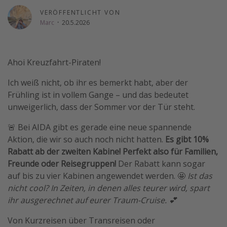
VERÖFFENTLICHT VON
Travel Know How
Marc
·
20.5.2026
Silvesterreisen
Last Minute Urlaub Mallorca
Last Minute Urlaub Deutschland
Ahoi Kreuzfahrt-Piraten!
Ich weiß nicht, ob ihr es bemerkt habt, aber der
Frühling ist in vollem Gange – und das bedeutet
unweigerlich, dass der Sommer vor der Tür steht.
🚨 Bei AIDA gibt es gerade eine neue spannende
Aktion, die wir so auch noch nicht hatten.
Es gibt 10%
Rabatt ab der zweiten Kabine! Perfekt also für Familien,
Freunde oder Reisegruppen!
Der Rabatt kann sogar
auf bis zu vier Kabinen angewendet werden. 🤩
Ist das
nicht cool? In Zeiten, in denen alles teurer wird, spart
ihr ausgerechnet auf eurer Traum-Cruise. 💕
Von Kurzreisen über Transreisen oder