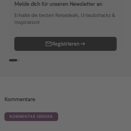
Melde dich für unseren Newsletter an
Downloade unsere App
Erhalte die besten Reisedeals, Urlaubshacks &
Buche die besten Reiseschnäppchen als
Inspiration!
Erstes.
Registrieren
Kommentare
KOMMENTAR SENDEN