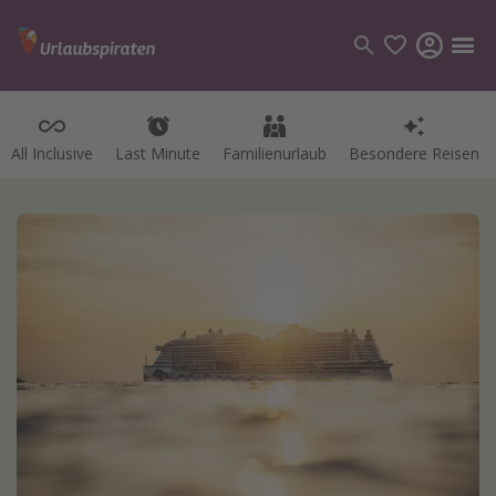
All Inclusive
Last Minute
Familienurlaub
Besondere Reisen
Kategorien
Flüge
Hotel
Pauschalreisen
Kreuzfahrten
Reiseziele
Alle Reiseziele
Bodensee Urlaub
Gozo Urlaub