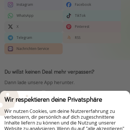
Instagram
Facebook
WhatsApp
TikTok
X
Pinterest
Telegram
RSS
Nachrichten-Service
Du willst keinen Deal mehr verpassen?
Dann lade unsere App herunter.
Wir respektieren deine Privatsphäre
Urlaubspiraten ist Teil der HolidayPirates Group
Wir nutzen Cookies, um deine Nutzererfahrung zu
verbessern, dir persönlich auf dich zugeschnittene
Unsere Märkte
Inhalte liefern zu können und die Nutzung unserer
Website zu analysieren. Wenn du auf "alle akzeptieren"