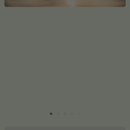
Normandie Urlaub
Goa Urlaub
St. Lucia Urlaub
Kefalonia Urlaub
Krabi Urlaub
Tulum Urlaub
Sri Lanka Rundreise
Japan Rundreise
Reisethemen
Alle Reisethemen
Wellnessurlaub
Disneyland Paris
Roadtrips