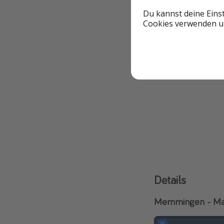
Du kannst deine Eins
Cookies verwenden un
Abreiseort
Memmingen
Details
Memmingen - Mal