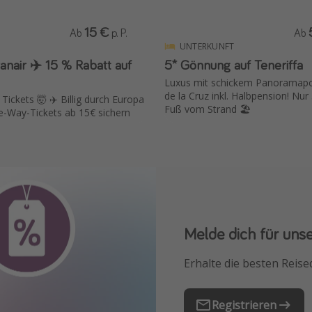
15 €
Ab
p. P.
Ab
UNTERKUNFT
15 % Rabatt auf
5* Gönnung auf Teneriffa
Luxus mit schickem Panoramapo
de la Cruz inkl. Halbpension! Nur
 Tickets 🤯 ✈️ Billig durch Europa
Fuß vom Strand 🏖️
e-Way-Tickets ab 15€ sichern
Melde dich für uns
Downloade unsere
Erhalte die besten Reise
Buche die besten Reises
Registrieren