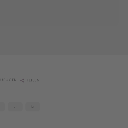
ZUFÜGEN
TEILEN
i
Jun
Jul