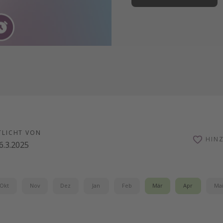
TLICHT VON
HIN
6.3.2025
Okt
Nov
Dez
Jan
Feb
Mär
Apr
Ma