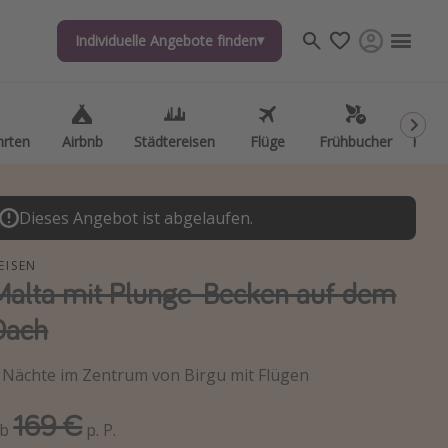
Individuelle Angebote finden
Individuelle Angebote finden
hrten
hrten
Airbnb
Airbnb
Städtereisen
Städtereisen
Flüge
Flüge
Frühbucher
Frühbucher
Kurzu
Kurzu
Dieses Angebot ist abgelaufen.
EISEN
Malta mit Plunge-Becken auf dem
Dach
 Nächte im Zentrum von Birgu mit Flügen
169 €
Ab
p. P.