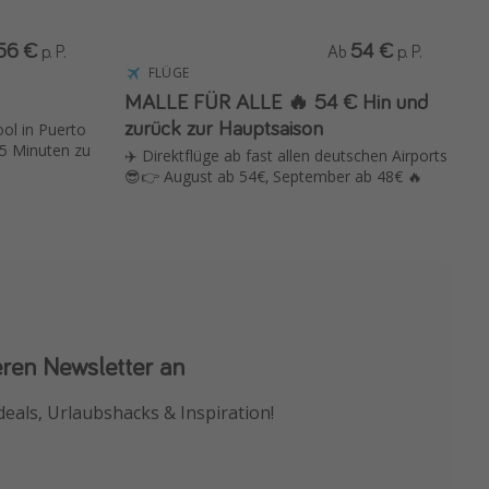
56 €
54 €
p. P.
Ab
p. P.
FLÜGE
MALLE FÜR ALLE 🔥 54 € Hin und
zurück zur Hauptsaison
ol in Puerto
 5 Minuten zu
✈️ Direktflüge ab fast allen deutschen Airports
😎👉 August ab 54€, September ab 48€ 🔥
eren Newsletter an
 App
deals, Urlaubshacks & Inspiration!
chnäppchen als Erstes.