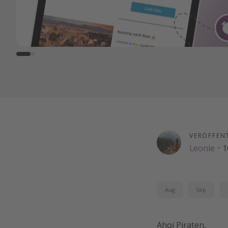
VERÖFFEN
Leonie
·
1
Aug
Sep
Ahoi Piraten,