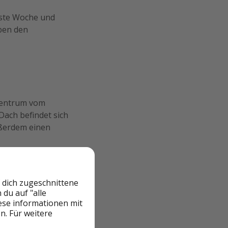
hste Woche und
aben den
tzentrum vom
Dach befindet sich
ußerdem einen
etwagen
mit dazu
 dich zugeschnittene
rkunft preiswert
du auf "alle
iese informationen mit
n Buchungslinks zu
n. Für weitere