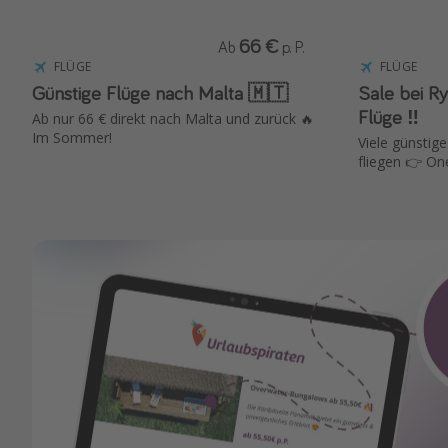
66 €
Ab
p. P.
FLÜGE
FLÜGE
Günstige Flüge nach Malta 🇲🇹
Sale bei Ryanair ✈️ 
Flüge ‼️
Ab nur 66 € direkt nach Malta und zurück 🔥
Im Sommer!
Viele günstige
fliegen 👉 On