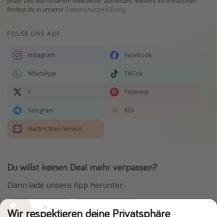
jeder Zeit von unserem Newsletter abmelden. Weitere Informationen
findest du in unserer
Datenschutzerklärung
.
FOLGE UNS AUF
Instagram
Facebook
WhatsApp
TikTok
X
Pinterest
Telegram
RSS
Nachrichten-Service
Du willst keinen Deal mehr verpassen?
Dann lade unsere App herunter.
Wir respektieren deine Privatsphäre