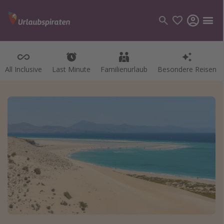
All Inclusive
Last Minute
Familienurlaub
Besondere Reisen
Kategorien
Flüge
Hotel
Pauschalreisen
Kreuzfahrten
Reiseziele
Alle Reiseziele
Bodensee Urlaub
Gozo Urlaub