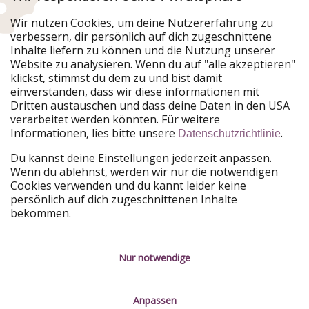
Urlaubspiraten ist Teil der HolidayPirates Group
Wir nutzen Cookies, um deine Nutzererfahrung zu
verbessern, dir persönlich auf dich zugeschnittene
Unsere Märkte
Inhalte liefern zu können und die Nutzung unserer
Website zu analysieren. Wenn du auf "alle akzeptieren"
PiratinViaggio
HolidayPirates
klickst, stimmst du dem zu und bist damit
VakantiePiraten
WakacyjniPiraci
einverstanden, dass wir diese informationen mit
VoyagesPirates
Ferienpiraten
Dritten austauschen und dass deine Daten in den USA
Urlaubspiraten
ViajerosPiratas
verarbeitet werden könnten. Für weitere
TravelPirates
Informationen, lies bitte unsere
.
Datenschutzrichtlinie
Unsere Gruppe
Du kannst deine Einstellungen jederzeit anpassen.
HolidayPirates Group
Wenn du ablehnst, werden wir nur die notwendigen
Cookies verwenden und du kannt leider keine
Lerne uns kennen
Rechtliches
persönlich auf dich zugeschnittenen Inhalte
bekommen.
Über uns
Datenschutz
Karriere
Impressum
Nur notwendige
Presse
Unsere Regeln
Anpassen
Partner
Kontakt