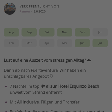
Wochenendtrip
VERÖFFENTLICHT VON
Ramon
·
8.6.2026
Singlereisen
Strandurlaub
Gruppenreisen
Aug
Sep
Okt
Nov
Dez
Jan
Hotels in Hamburg
Feb
Mär
Apr
Mai
Jun
Jul
Hotels in Amsterdam
Hotels am Achensee
Lust auf eine Auszeit vom stressigen Alltag? ☁️
Weitere Themen
Dann ab nach Fuerteventura! Wir haben ein
unschlagbares Angebot 👇
Reise Journal
7 Nächte im top
4* allsun Hotel Esquinzo Beach
Familienurlaub in der Türkei
unweit vom Strand entfernt
Rundreisen in Thailand
Mit
All Inclusive
, Flügen und Transfer
Bahnreisen in der Schweiz
Reisepassfreie Reiseziele
Perfekt für die ganze Familie geeignet, da es unter