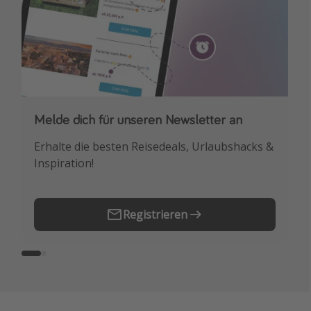
Melde dich für unseren Newsletter an
Downloade unsere App
Erhalte die besten Reisedeals, Urlaubshacks &
Buche die besten Reiseschnäppchen als
Inspiration!
Erstes.
Registrieren