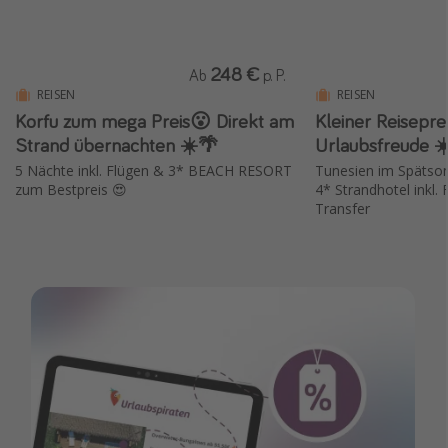
248 €
Ab
p. P.
REISEN
REISEN
Korfu zum mega Preis😮 Direkt am
Kleiner Reisepre
Strand übernachten ☀️🌴
Urlaubsfreude ☀️
5 Nächte inkl. Flügen & 3* BEACH RESORT
Tunesien im Spätso
zum Bestpreis 😍
4* Strandhotel inkl. F
Transfer