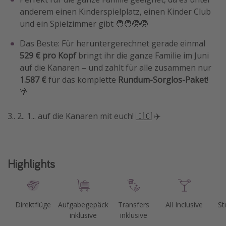
anderem einen Kinderspielplatz, einen Kinder Club
Travel Know How
und ein Spielzimmer gibt 🧑‍🧑‍🧒‍🧒
Silvesterreisen
Das Beste: Für heruntergerechnet gerade einmal
Last Minute Urlaub Mallorca
529 € pro Kopf
bringt ihr die ganze Familie im Juni
Last Minute Urlaub Deutschland
auf die Kanaren – und zahlt für alle zusammen nur
1.587 €
für das komplette
Rundum-Sorglos-Paket
!
🌴
3.. 2.. 1... auf die Kanaren mit euch! 🇮🇨 ✈️
Highlights
Direktflüge
Aufgabegepäck
Transfers
All Inclusive
St
inklusive
inklusive