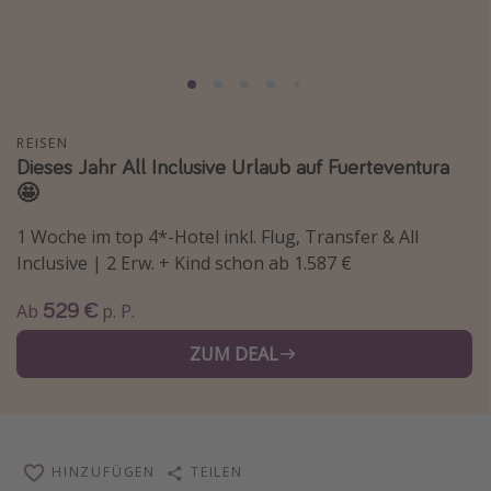
Normandie Urlaub
Goa Urlaub
St. Lucia Urlaub
Kefalonia Urlaub
REISEN
Dieses Jahr All Inclusive Urlaub auf Fuerteventura
Krabi Urlaub
🤩
Tulum Urlaub
1 Woche im top 4*-Hotel inkl. Flug, Transfer & All
Sri Lanka Rundreise
Inclusive | 2 Erw. + Kind schon ab 1.587 €
Japan Rundreise
529 €
Ab
p. P.
Reisethemen
ZUM DEAL
Alle Reisethemen
Wellnessurlaub
Disneyland Paris
HINZUFÜGEN
TEILEN
Roadtrips