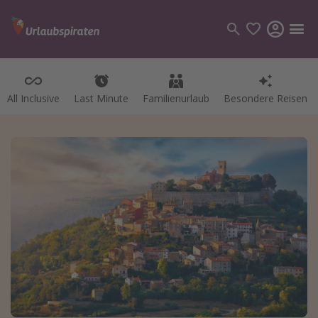
All Inclusive
Last Minute
Familienurlaub
Besondere Reisen
Kategorien
Flüge
Hotel
Pauschalreisen
Kreuzfahrten
Reiseziele
Alle Reiseziele
Bodensee Urlaub
Gozo Urlaub