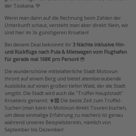
der Toskana. 💚
Travel Know How
Wenn man dann auf die Rechnung beim Zahlen der
Silvesterreisen
Unterkunft schaut, versteht man aber direkt: Nein, wir
Last Minute Urlaub Mallorca
sind hier im 3x günstigeren Kroatien!
Last Minute Urlaub Deutschland
Bei diesem Deal bekommt ihr
3 Nächte inklusive Hin-
und Rückflüge nach Pula & Mietwagen vom Flughafen
für gerade mal 168€ pro Person!
😳
Die wunderschöne mittelalterliche Stadt Motovun
thront auf einem Berg und bietet atemberaubende
Ausblicke auf einen großen tiefen Wald, der die Stadt
umgibt. Die Stadt wird auch die "Trüffel-Hauptstadt"
Kroatiens genannt. 🍄‍🟫 Die beste Zeit zum Trüffel-
Suchen (man kann in Motovun direkt Touren buchen,
um diese einmalige Erfahrung zu machen) ist genau
während unseres Beispielstermin, nämlich von
September bis Dezember!