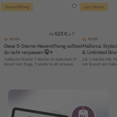
Neueröffnung
Last Minute
623 €
Ab
p. P.
REISEN
REISEN
Diese 5-Sterne-Neueröffnung solltest
Mallorca: Stylisc
du nicht verpassen 🤫⭐️
& Unlimited Bru
Türkische Riviera: 1 Woche im stylischen 5*-
z.B. 5 Nächte inkl. F
Resort inkl. Flüge, Transfer & All Inclusive
mit Brunch am Ball