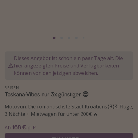
Normandie Urlaub
Goa Urlaub
St. Lucia Urlaub
Kefalonia Urlaub
Krabi Urlaub
Tulum Urlaub
Dieses Angebot ist schon ein paar Tage alt. Die
hier angezeigten Preise und Verfügbarkeiten
Sri Lanka Rundreise
können von den jetzigen abweichen.
Japan Rundreise
REISEN
Toskana-Vibes nur 3x günstiger 😎
Reisethemen
Motovun: Die romantischste Stadt Kroatiens 🇭🇷 Flüge,
Alle Reisethemen
3 Nächte + Mietwagen für unter 200€ 🔥
Wellnessurlaub
Disneyland Paris
168 €
Ab
p. P.
Roadtrips