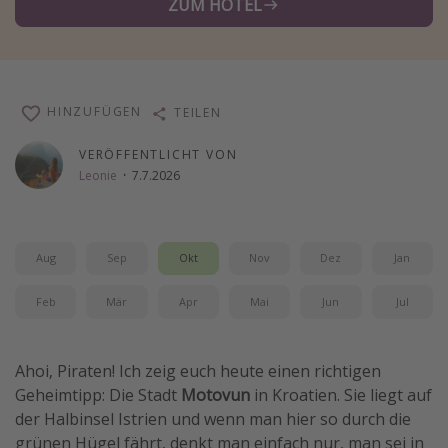
ZUM HOTEL
Wochenendtrip
Singlereisen
Strandurlaub
HINZUFÜGEN
TEILEN
Gruppenreisen
Hotels in Hamburg
VERÖFFENTLICHT VON
Leonie
·
7.7.2026
Hotels in Amsterdam
Hotels am Achensee
Aug
Sep
Okt
Nov
Dez
Jan
Weitere Themen
Feb
Mär
Apr
Mai
Jun
Jul
Reise Journal
Familienurlaub in der Türkei
Ahoi, Piraten! Ich zeig euch heute einen richtigen
Rundreisen in Thailand
Geheimtipp: Die Stadt
Motovun
in Kroatien. Sie liegt auf
Bahnreisen in der Schweiz
der Halbinsel Istrien und wenn man hier so durch die
grünen Hügel fährt, denkt man einfach nur, man sei in
Reisepassfreie Reiseziele