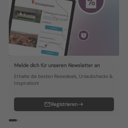
Melde dich für unseren Newsletter an
Downloade unsere App
Erhalte die besten Reisedeals, Urlaubshacks &
Buche die besten Reiseschnäppchen als
Inspiration!
Erstes.
Registrieren