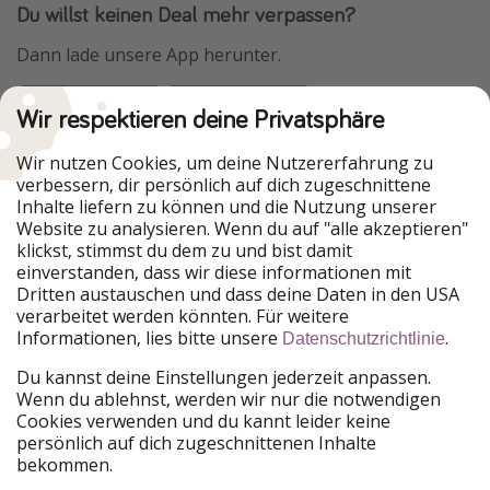
Du willst keinen Deal mehr verpassen?
Dann lade unsere App herunter.
Wir respektieren deine Privatsphäre
Urlaubspiraten ist Teil der HolidayPirates Group
Wir nutzen Cookies, um deine Nutzererfahrung zu
verbessern, dir persönlich auf dich zugeschnittene
Unsere Märkte
Inhalte liefern zu können und die Nutzung unserer
Website zu analysieren. Wenn du auf "alle akzeptieren"
PiratinViaggio
HolidayPirates
klickst, stimmst du dem zu und bist damit
VakantiePiraten
WakacyjniPiraci
einverstanden, dass wir diese informationen mit
VoyagesPirates
Ferienpiraten
Dritten austauschen und dass deine Daten in den USA
Urlaubspiraten
ViajerosPiratas
verarbeitet werden könnten. Für weitere
TravelPirates
Informationen, lies bitte unsere
.
Datenschutzrichtlinie
Unsere Gruppe
Du kannst deine Einstellungen jederzeit anpassen.
HolidayPirates Group
Wenn du ablehnst, werden wir nur die notwendigen
Cookies verwenden und du kannt leider keine
Lerne uns kennen
Rechtliches
persönlich auf dich zugeschnittenen Inhalte
bekommen.
Über uns
Datenschutz