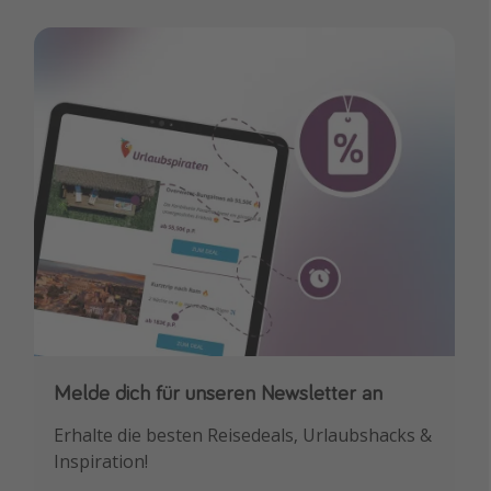
Melde dich für unseren Newsletter an
Downloade unsere App
Erhalte die besten Reisedeals, Urlaubshacks &
Buche die besten Reiseschnäppchen als
Inspiration!
Erstes.