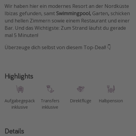
Wir haben hier ein modernes Resort an der Nordküste
Travel Know How
Ibizas gefunden, samt
Swimmingpool,
Garten
,
schicken
Silvesterreisen
und hellen Zimmern sowie einem Restaurant und einer
Last Minute Urlaub Mallorca
Bar. Und das Wichtigste: Zum Strand läufst du gerade
mal 5 Minuten!
Last Minute Urlaub Deutschland
Überzeuge dich selbst von diesem Top-Deal! 👇
Highlights
Aufgabegepäck
Transfers
Direktflüge
Halbpension
inklusive
inklusive
Details