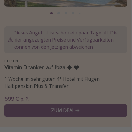
Normandie Urlaub
Goa Urlaub
St. Lucia Urlaub
Dieses Angebot ist schon ein paar Tage alt. Die
Kefalonia Urlaub
hier angezeigten Preise und Verfügbarkeiten
Krabi Urlaub
können von den jetzigen abweichen.
Tulum Urlaub
REISEN
Sri Lanka Rundreise
Vitamin D tanken auf Ibiza ☀️ ❤️
Japan Rundreise
1 Woche im sehr guten 4* Hotel mit Flügen,
Halbpension Plus & Transfer
Reisethemen
599 €
p. P.
Alle Reisethemen
ZUM DEAL
Wellnessurlaub
Disneyland Paris
Roadtrips