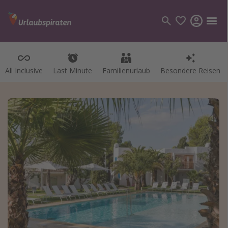
All Inclusive
Last Minute
Familienurlaub
Besondere Reisen
Kategorien
Flüge
Hotel
Pauschalreisen
Kreuzfahrten
Reiseziele
Alle Reiseziele
Bodensee Urlaub
Gozo Urlaub