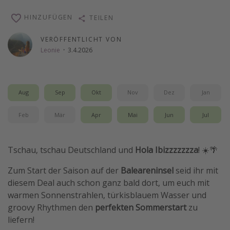
Wochenendtrip
HINZUFÜGEN
TEILEN
Singlereisen
VERÖFFENTLICHT VON
Strandurlaub
Leonie
·
3.4.2026
Gruppenreisen
Hotels in Hamburg
Aug
Sep
Okt
Nov
Dez
Jan
Hotels in Amsterdam
Hotels am Achensee
Feb
Mär
Apr
Mai
Jun
Jul
Weitere Themen
Tschau, tschau Deutschland und
Hola Ibizzzzzzza
! ☀️🌴
Reise Journal
Zum Start der Saison auf der
Baleareninsel
seid ihr mit
Familienurlaub in der Türkei
diesem Deal auch schon ganz bald dort, um euch mit
Rundreisen in Thailand
warmen Sonnenstrahlen, türkisblauem Wasser und
groovy Rhythmen den
perfekten Sommerstart
zu
Bahnreisen in der Schweiz
liefern!
Reisepassfreie Reiseziele