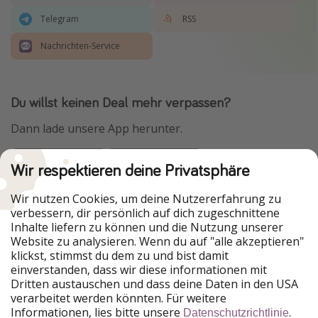
Telegram
RSS
Nachrichten-Service
Du willst keinen Deal mehr verpassen?
Dann lade unsere App herunter.
Wir respektieren deine Privatsphäre
Urlaubspiraten ist Teil der HolidayPirates Group
Wir nutzen Cookies, um deine Nutzererfahrung zu
verbessern, dir persönlich auf dich zugeschnittene
Unsere Märkte
Inhalte liefern zu können und die Nutzung unserer
Website zu analysieren. Wenn du auf "alle akzeptieren"
PiratinViaggio
HolidayPirates
klickst, stimmst du dem zu und bist damit
VakantiePiraten
WakacyjniPiraci
einverstanden, dass wir diese informationen mit
VoyagesPirates
Ferienpiraten
Dritten austauschen und dass deine Daten in den USA
Urlaubspiraten
ViajerosPiratas
verarbeitet werden könnten. Für weitere
TravelPirates
Informationen, lies bitte unsere
.
Datenschutzrichtlinie