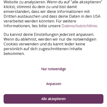
Website zu analysieren. Wenn du auf "alle akzeptieren"
PiratinViaggio
HolidayPirates
klickst, stimmst du dem zu und bist damit
VakantiePiraten
WakacyjniPiraci
einverstanden, dass wir diese informationen mit
VoyagesPirates
Ferienpiraten
Dritten austauschen und dass deine Daten in den USA
Urlaubspiraten
ViajerosPiratas
verarbeitet werden könnten. Für weitere
TravelPirates
Informationen, lies bitte unsere
.
Datenschutzrichtlinie
Unsere Gruppe
Du kannst deine Einstellungen jederzeit anpassen.
HolidayPirates Group
Wenn du ablehnst, werden wir nur die notwendigen
Cookies verwenden und du kannt leider keine
Lerne uns kennen
Rechtliches
persönlich auf dich zugeschnittenen Inhalte
bekommen.
Über uns
Datenschutz
Karriere
Impressum
Nur notwendige
Presse
Unsere Regeln
Anpassen
Partner
Kontakt
Nachhaltigkeit
Service-Kontrolle
Alle akzeptieren