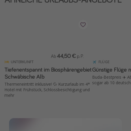
Wochenendtrip
Singlereisen
Strandurlaub
Gruppenreisen
Hotels in Hamburg
Hotels in Amsterdam
44,50 €
Ab
p. P.
UNTERKUNFT
FLÜGE
Hotels am Achensee
Tiefenentspannt im Biosphärengebiet
Günstige Flüge 
Schwäbische Alb
Buda-Bestpreis ✈️ A
Weitere Themen
sogar ab 10 deutsche
Thermeneintritt inklusive! 💦 Kurzurlaub im 4*
Hotel mit Frühstück, Schlossbesichtigung und
Reise Journal
mehr
Familienurlaub in der Türkei
Rundreisen in Thailand
Bahnreisen in der Schweiz
Reisepassfreie Reiseziele