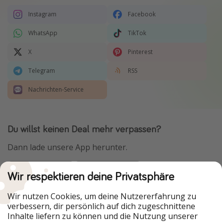
Instagram
Facebook
WhatsApp
TikTok
X
Pinterest
Telegram
RSS
Nachrichten-Service
Du willst keinen Deal mehr verpassen?
Dann lade unsere App herunter.
Wir respektieren deine Privatsphäre
Urlaubspiraten ist Teil der HolidayPirates Group
Wir nutzen Cookies, um deine Nutzererfahrung zu
verbessern, dir persönlich auf dich zugeschnittene
Unsere Märkte
Inhalte liefern zu können und die Nutzung unserer