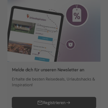
Travel Know How
Silvesterreisen
Last Minute Urlaub Mallorca
Last Minute Urlaub Deutschland
Melde dich für unseren Newsletter an
Downloade unsere App
Erhalte die besten Reisedeals, Urlaubshacks &
Buche die besten Reiseschnäppchen als
Inspiration!
Erstes.
Registrieren