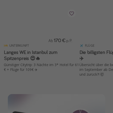
Wochenendtrip
Singlereisen
Strandurlaub
Gruppenreisen
Hotels in Hamburg
170 €
Ab
p. P.
UNTERKUNFT
FLÜGE
Hotels in Amsterdam
Langes WE in Istanbul zum
Die billigsten F
Hotels am Achensee
Spitzenpreis 😍🔥
✈️
Günstiger Citytrip: 3 Nächte im 3* Hotel für 61
Übersicht über die 
Weitere Themen
€ + Flüge für 109€ ✈️
im September ab Deu
und zurück?! 🤯
Reise Journal
Familienurlaub in der Türkei
Rundreisen in Thailand
Bahnreisen in der Schweiz
Reisepassfreie Reiseziele