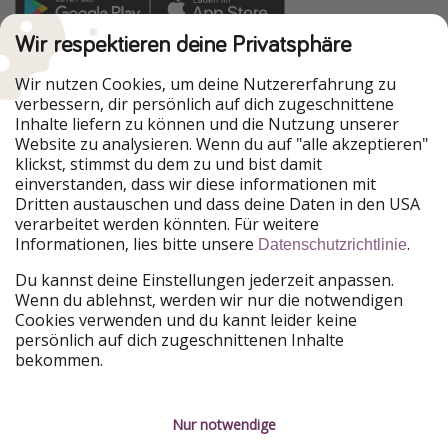
Wir respektieren deine Privatsphäre
Urlaubspiraten ist Teil der HolidayPirates Group
Wir nutzen Cookies, um deine Nutzererfahrung zu
Unsere Märkte
verbessern, dir persönlich auf dich zugeschnittene
Inhalte liefern zu können und die Nutzung unserer
PiratinViaggio
HolidayPirates
Website zu analysieren. Wenn du auf "alle akzeptieren"
VakantiePiraten
WakacyjniPiraci
klickst, stimmst du dem zu und bist damit
VoyagesPirates
Ferienpiraten
einverstanden, dass wir diese informationen mit
Urlaubspiraten
ViajerosPiratas
TravelPirates
Dritten austauschen und dass deine Daten in den USA
verarbeitet werden könnten. Für weitere
Unsere Gruppe
Informationen, lies bitte unsere
.
Datenschutzrichtlinie
HolidayPirates Group
Du kannst deine Einstellungen jederzeit anpassen.
Wenn du ablehnst, werden wir nur die notwendigen
Lerne uns kennen
Rechtliches
Cookies verwenden und du kannt leider keine
persönlich auf dich zugeschnittenen Inhalte
Über uns
Datenschutz
bekommen.
Karriere
Impressum
Nur notwendige
Presse
Unsere Regeln