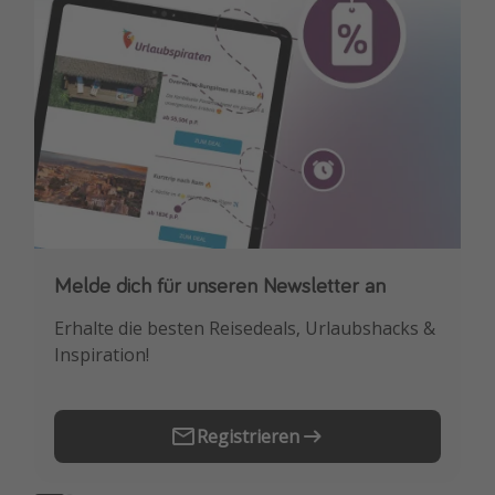
Travel Know How
Silvesterreisen
Last Minute Urlaub Mallorca
Last Minute Urlaub Deutschland
Melde dich für unseren Newsletter an
Downloade unsere App
Erhalte die besten Reisedeals, Urlaubshacks &
Buche die besten Reiseschnäppchen als
Inspiration!
Erstes.
Registrieren