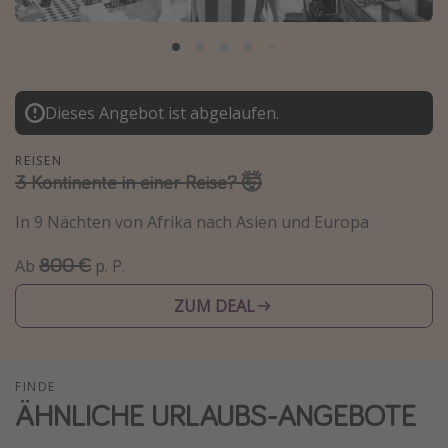
Normandie Urlaub
Goa Urlaub
St. Lucia Urlaub
Dieses Angebot ist abgelaufen.
Kefalonia Urlaub
Krabi Urlaub
REISEN
3 Kontinente in einer Reise? 🤯
Tulum Urlaub
Sri Lanka Rundreise
In 9 Nächten von Afrika nach Asien und Europa
Japan Rundreise
800 €
Ab
p. P.
ZUM DEAL
Reisethemen
Alle Reisethemen
Wellnessurlaub
FINDE
ÄHNLICHE URLAUBS-ANGEBOTE
Disneyland Paris
Roadtrips