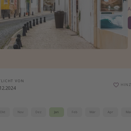
TLICHT VON
HIN
12.2024
Okt
Nov
Dez
Jan
Feb
Mär
Apr
Ma