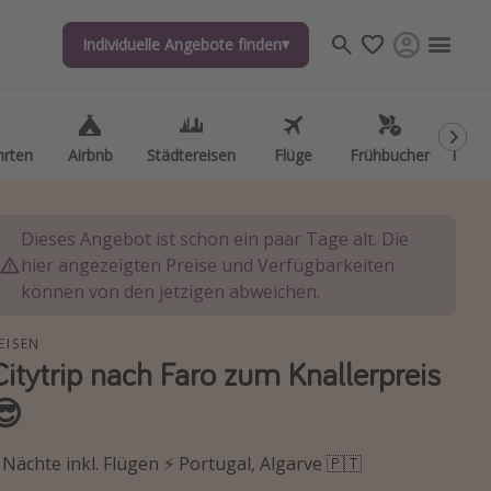
Individuelle Angebote finden
Individuelle Angebote finden
hrten
hrten
Airbnb
Airbnb
Städtereisen
Städtereisen
Flüge
Flüge
Frühbucher
Frühbucher
Kurzu
Kurzu
Dieses Angebot ist schon ein paar Tage alt. Die
hier angezeigten Preise und Verfügbarkeiten
können von den jetzigen abweichen.
EISEN
Citytrip nach Faro zum Knallerpreis
😎
 Nächte inkl. Flügen ⚡️ Portugal, Algarve 🇵🇹