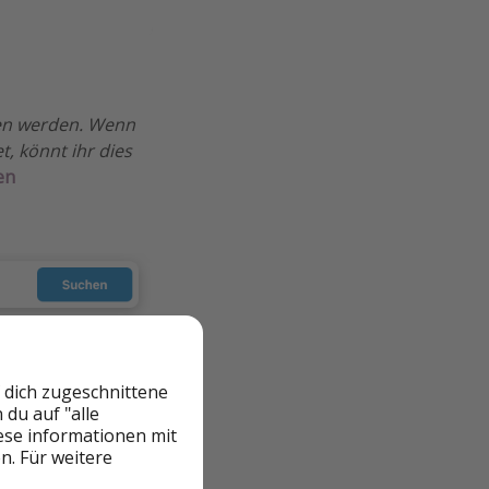
ßen werden. Wenn
, könnt ihr dies
en
 dich zugeschnittene
du auf "alle
iese informationen mit
n. Für weitere