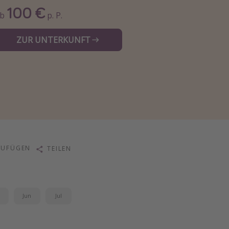
100 €
Ab
p. P.
ZUR UNTERKUNFT
ZUFÜGEN
TEILEN
i
Jun
Jul