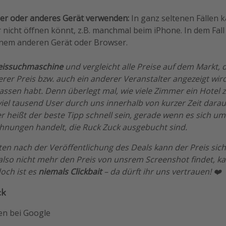
r oder anderes Gerät verwenden:
In ganz seltenen Fällen k
r nicht öffnen könnt, z.B. manchmal beim iPhone. In dem Fall
nem anderen Gerät oder Browser.
eissuchmaschine
und vergleicht alle Preise auf dem Markt, 
rer Preis bzw. auch ein anderer Veranstalter angezeigt wir
lassen habt. Denn überlegt mal, wie viele Zimmer ein Hotel
viel tausend User durch uns innerhalb von kurzer Zeit dara
 heißt der beste Tipp schnell sein, gerade wenn es sich um
hnungen handelt, die Ruck Zuck ausgebucht sind.
n nach der Veröffentlichung des Deals kann der Preis sich 
lso nicht mehr den Preis von unsrem Screenshot findet, ka
och ist es
niemals Clickbait
– da dürft ihr uns vertrauen! ❤️
ck
en bei Google