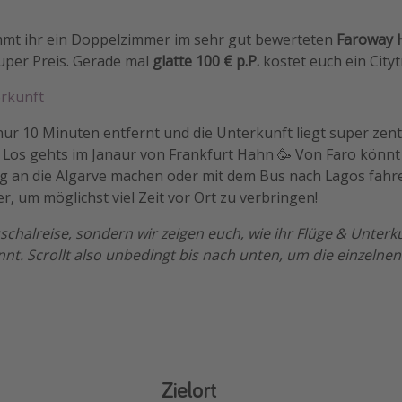
t ihr ein Doppelzimmer im sehr gut bewerteten
Faroway H
uper Preis. Gerade mal
glatte 100 € p.P.
kostet euch ein Cityt
erkunft
nur 10 Minuten entfernt und die Unterkunft liegt super zent
 Los gehts im Janaur von Frankfurt Hahn 🥳 Von Faro könnt 
g an die Algarve machen oder mit dem Bus nach Lagos fahre
er, um möglichst viel Zeit vor Ort zu verbringen!
auschalreise, sondern wir zeigen euch, wie ihr Flüge & Unterk
nt. Scrollt also unbedingt bis nach unten, um die einzelne
Zielort