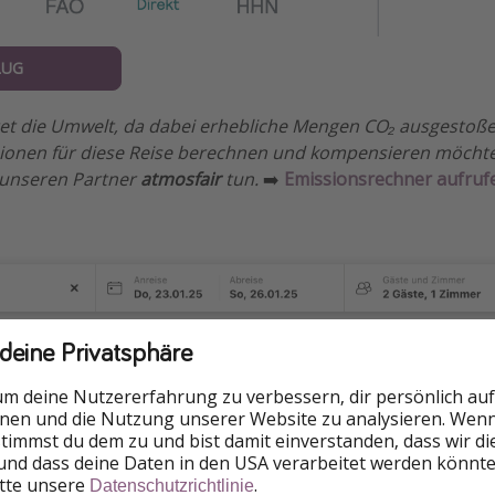
LUG
stet die Umwelt, da dabei erhebliche Mengen CO₂ ausgesto
sionen für diese Reise berechnen und kompensieren möchtet
 unseren Partner
atmosfair
tun.
➡️
Emissionsrechner aufruf
 deine Privatsphäre
um deine Nutzererfahrung zu verbessern, dir persönlich auf
nnen und die Nutzung unserer Website zu analysieren. Wenn 
 stimmst du dem zu und bist damit einverstanden, dass wir d
und dass deine Daten in den USA verarbeitet werden könnte
itte unsere
.
Datenschutzrichtlinie