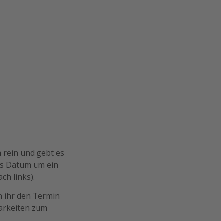
 rein und gebt es
das Datum um ein
ch links).
n ihr den Termin
barkeiten zum