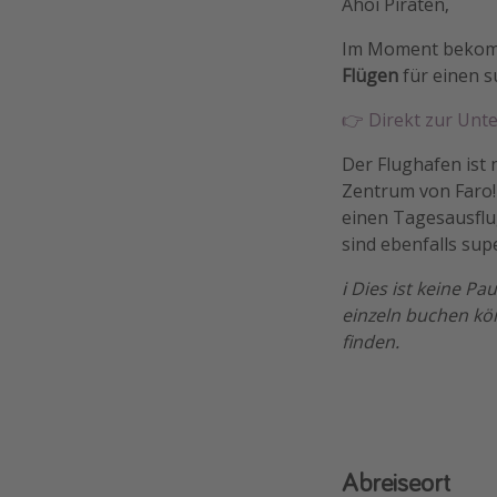
Ahoi Piraten,
Im Moment bekomm
Flügen
für einen s
👉 Direkt zur Unt
Der Flughafen ist 
Zentrum von Faro!
einen Tagesausflu
sind ebenfalls sup
ℹ️ Dies ist keine P
einzeln buchen kön
finden.
Abreiseort