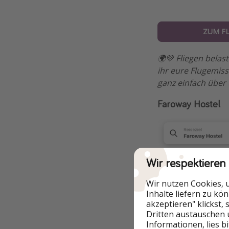
ZUM F
🌍💚 Fliegen bela
ihr eure Flugemis
ganz einfach über
Faroway Hostel
Wir respektieren
Wir nutzen Cookies, 
Inhalte liefern zu kö
akzeptieren" klickst,
Dritten austauschen 
Informationen, lies b