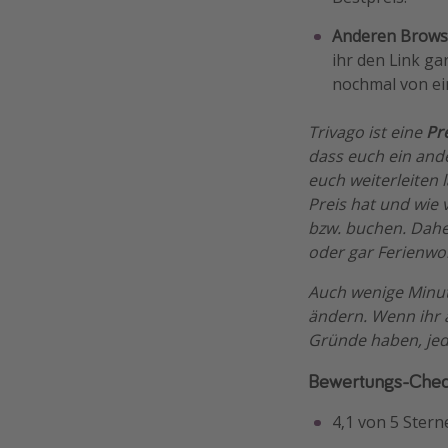
Anderen Browse
ihr den Link ga
nochmal von ei
Trivago ist eine
Pr
dass euch ein ande
euch weiterleiten 
Preis hat und wie 
bzw. buchen. Daher
oder gar Ferienwo
Auch wenige Minute
ändern. Wenn ihr a
Gründe haben, jed
Bewertungs-Che
4,1 von 5 Stern