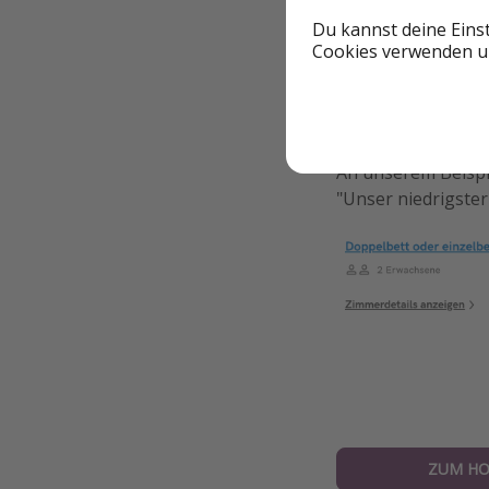
Du kannst deine Eins
Cookies verwenden un
An unserem Beispie
"Unser niedrigster
ZUM HO