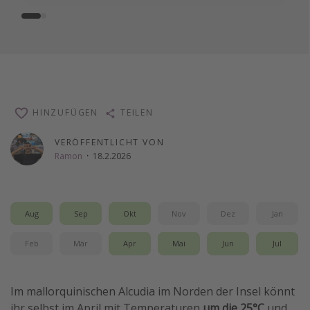
HINZUFÜGEN
TEILEN
VERÖFFENTLICHT VON
Ramon
·
18.2.2026
Aug
Sep
Okt
Nov
Dez
Jan
Feb
Mär
Apr
Mai
Jun
Jul
Im mallorquinischen Alcudia im Norden der Insel könnt
ihr selbst im April mit Temperaturen
um die 25°C
und