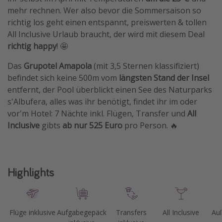
mehr rechnen. Wer also bevor die Sommersaison so
richtig los geht einen entspannt, preiswerten & tollen
All Inclusive Urlaub braucht, der wird mit diesem Deal
richtig happy
! 🤩
Das
Grupotel Amapola
(mit 3,5 Sternen klassifiziert)
befindet sich keine 500m vom
längsten Stand der Insel
entfernt, der Pool überblickt einen See des Naturparks
s'Albufera, alles was ihr benötigt, findet ihr im oder
vor'm Hotel: 7 Nächte inkl. Flügen, Transfer und
All
Inclusive
gibts
ab nur 525 Euro
pro Person. 🔥
Highlights
Flüge inklusive
Aufgabegepäck
Transfers
All Inclusive
Au