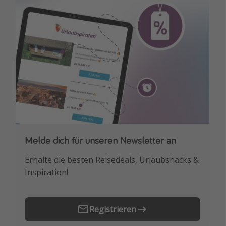
Travel Know How
Silvesterreisen
Last Minute Urlaub Mallorca
Last Minute Urlaub Deutschland
Melde dich für unseren Newsletter an
Downloade unsere App
Erhalte die besten Reisedeals, Urlaubshacks &
Buche die besten Reiseschnäppchen als
Inspiration!
Erstes.
Registrieren