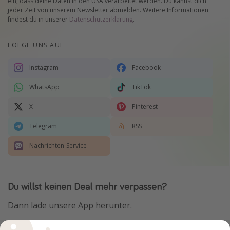
ein, dass deine Daten in den USA verarbeitet werden. Du kannst dich
jeder Zeit von unserem Newsletter abmelden. Weitere Informationen
findest du in unserer
Datenschutzerklärung
.
FOLGE UNS AUF
Instagram
Facebook
WhatsApp
TikTok
X
Pinterest
Telegram
RSS
Nachrichten-Service
Du willst keinen Deal mehr verpassen?
Dann lade unsere App herunter.