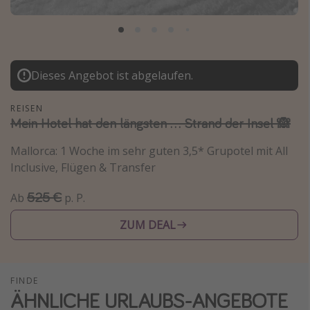
Normandie Urlaub
Goa Urlaub
St. Lucia Urlaub
Dieses Angebot ist abgelaufen.
Kefalonia Urlaub
Krabi Urlaub
REISEN
Mein Hotel hat den längsten ... Strand der Insel 🙈
Tulum Urlaub
Sri Lanka Rundreise
Mallorca: 1 Woche im sehr guten 3,5* Grupotel mit All
Inclusive, Flügen & Transfer
Japan Rundreise
525 €
Ab
p. P.
Reisethemen
ZUM DEAL
Alle Reisethemen
Wellnessurlaub
FINDE
Disneyland Paris
ÄHNLICHE URLAUBS-ANGEBOTE
Roadtrips