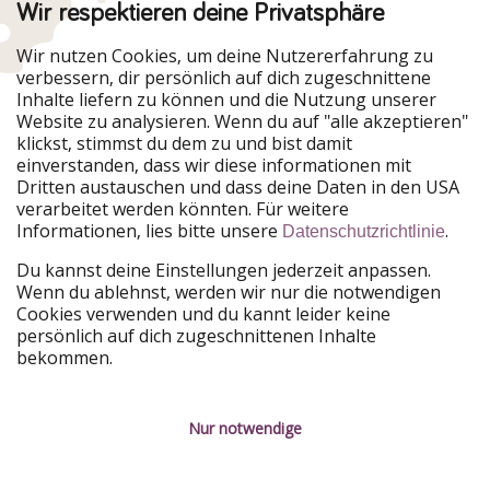
Wir respektieren deine Privatsphäre
Urlaubspiraten ist Teil der HolidayPirates Group
Wir nutzen Cookies, um deine Nutzererfahrung zu
verbessern, dir persönlich auf dich zugeschnittene
Unsere Märkte
Inhalte liefern zu können und die Nutzung unserer
Website zu analysieren. Wenn du auf "alle akzeptieren"
PiratinViaggio
HolidayPirates
klickst, stimmst du dem zu und bist damit
VakantiePiraten
WakacyjniPiraci
einverstanden, dass wir diese informationen mit
VoyagesPirates
Ferienpiraten
Dritten austauschen und dass deine Daten in den USA
Urlaubspiraten
ViajerosPiratas
verarbeitet werden könnten. Für weitere
TravelPirates
Informationen, lies bitte unsere
.
Datenschutzrichtlinie
Unsere Gruppe
Du kannst deine Einstellungen jederzeit anpassen.
HolidayPirates Group
Wenn du ablehnst, werden wir nur die notwendigen
Cookies verwenden und du kannt leider keine
Lerne uns kennen
Rechtliches
persönlich auf dich zugeschnittenen Inhalte
bekommen.
Über uns
Datenschutz
Karriere
Impressum
Nur notwendige
Presse
Unsere Regeln