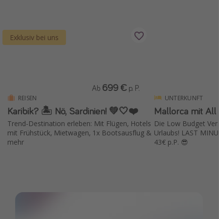
Wochenendtrip
Singlereisen
Exklusiv bei uns
Strandurlaub
Gruppenreisen
Hotels in Hamburg
699 €
Ab
p. P.
Hotels in Amsterdam
REISEN
UNTERKUNFT
Hotels am Achensee
Karibik? 🏝️ Nö, Sardinien! 💚🤍❤️
Mallorca mit All 
Trend-Destination erleben: Mit Flügen, Hotels
Die Low Budget Versi
mit Frühstück, Mietwagen, 1x Bootsausflug &
Urlaubs! LAST MINU
Weitere Themen
mehr
43€ p.P. 😎
Reise Journal
Familienurlaub in der Türkei
Rundreisen in Thailand
Bahnreisen in der Schweiz
Reisepassfreie Reiseziele