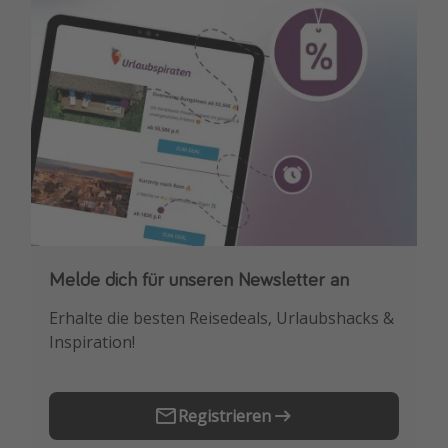
Travel Know How
Silvesterreisen
Last Minute Urlaub Mallorca
Last Minute Urlaub Deutschland
Melde dich für unseren Newsletter an
Downloade unsere App
Erhalte die besten Reisedeals, Urlaubshacks &
Buche die besten Reiseschnäppchen als
Inspiration!
Erstes.
Registrieren