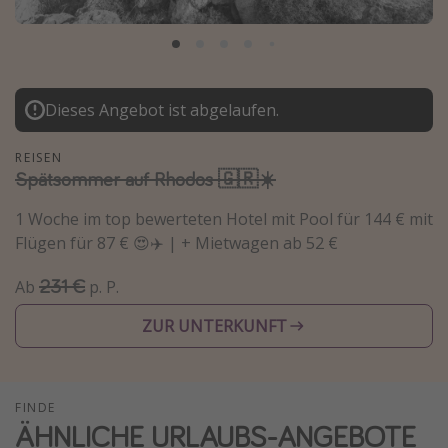
Normandie Urlaub
Goa Urlaub
St. Lucia Urlaub
Dieses Angebot ist abgelaufen.
Kefalonia Urlaub
Krabi Urlaub
REISEN
Spätsommer auf Rhodos 🇬🇷☀️
Tulum Urlaub
Sri Lanka Rundreise
1 Woche im top bewerteten Hotel mit Pool für 144 € mit
Flügen für 87 € 😍✈️ | + Mietwagen ab 52 €
Japan Rundreise
231 €
Ab
p. P.
Reisethemen
ZUR UNTERKUNFT
Alle Reisethemen
Wellnessurlaub
FINDE
Disneyland Paris
ÄHNLICHE URLAUBS-ANGEBOTE
Roadtrips