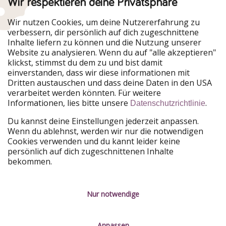
Wir respektieren deine Privatsphäre
Urlaubspiraten ist Teil der HolidayPirates Group
Wir nutzen Cookies, um deine Nutzererfahrung zu
verbessern, dir persönlich auf dich zugeschnittene
Unsere Märkte
Inhalte liefern zu können und die Nutzung unserer
Website zu analysieren. Wenn du auf "alle akzeptieren"
PiratinViaggio
HolidayPirates
klickst, stimmst du dem zu und bist damit
VakantiePiraten
WakacyjniPiraci
einverstanden, dass wir diese informationen mit
VoyagesPirates
Ferienpiraten
Dritten austauschen und dass deine Daten in den USA
Urlaubspiraten
ViajerosPiratas
verarbeitet werden könnten. Für weitere
TravelPirates
Informationen, lies bitte unsere
.
Datenschutzrichtlinie
Unsere Gruppe
Du kannst deine Einstellungen jederzeit anpassen.
HolidayPirates Group
Wenn du ablehnst, werden wir nur die notwendigen
Cookies verwenden und du kannt leider keine
Lerne uns kennen
Rechtliches
persönlich auf dich zugeschnittenen Inhalte
bekommen.
Über uns
Datenschutz
Karriere
Impressum
Nur notwendige
Presse
Unsere Regeln
Anpassen