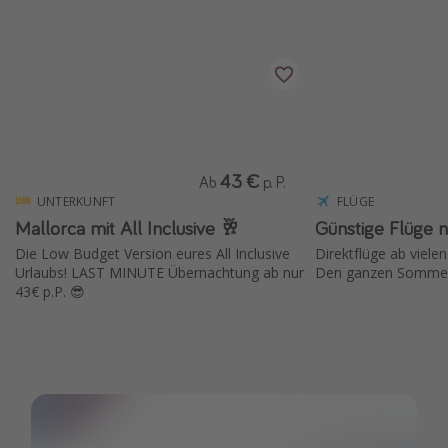
Wochenendtrip
Singlereisen
Strandurlaub
Gruppenreisen
Hotels in Hamburg
43 €
Ab
p. P.
Hotels in Amsterdam
UNTERKUNFT
FLÜGE
Hotels am Achensee
Mallorca mit All Inclusive 🥂
Günstige Flüge 
Die Low Budget Version eures All Inclusive
Direktflüge ab viele
Urlaubs! LAST MINUTE Übernachtung ab nur
Den ganzen Sommer
Weitere Themen
43€ p.P. 😎
Reise Journal
Familienurlaub in der Türkei
Rundreisen in Thailand
Bahnreisen in der Schweiz
Reisepassfreie Reiseziele