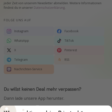
jeder Zeit von unserem Newsletter abmelden. Weitere Informationen
findest du in unserer
Datenschutzerklärung
.
FOLGE UNS AUF
Instagram
Facebook
WhatsApp
TikTok
X
Pinterest
Telegram
RSS
Nachrichten-Service
Du willst keinen Deal mehr verpassen?
Dann lade unsere App herunter.