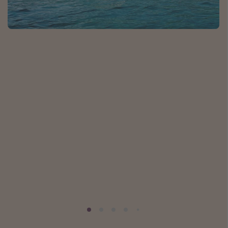
Normandie Urlaub
Goa Urlaub
St. Lucia Urlaub
Kefalonia Urlaub
Krabi Urlaub
Tulum Urlaub
Sri Lanka Rundreise
Japan Rundreise
Reisethemen
Alle Reisethemen
Wellnessurlaub
Disneyland Paris
Roadtrips