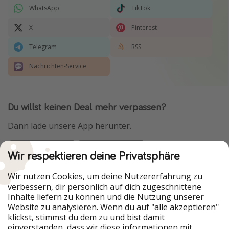
WhatsApp
TikTok
X
Pinterest
Telegram
RSS
Nachrichten-Service
Du willst keinen Deal mehr verpassen?
Dann lade unsere App herunter.
Wir respektieren deine Privatsphäre
Urlaubspiraten ist Teil der HolidayPirates Group
Wir nutzen Cookies, um deine Nutzererfahrung zu
verbessern, dir persönlich auf dich zugeschnittene
Unsere Märkte
Inhalte liefern zu können und die Nutzung unserer
Website zu analysieren. Wenn du auf "alle akzeptieren"
PiratinViaggio
HolidayPirates
klickst, stimmst du dem zu und bist damit
VakantiePiraten
WakacyjniPiraci
einverstanden, dass wir diese informationen mit