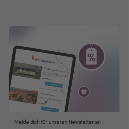
Melde dich für unseren Newsletter an
Downloade unsere App