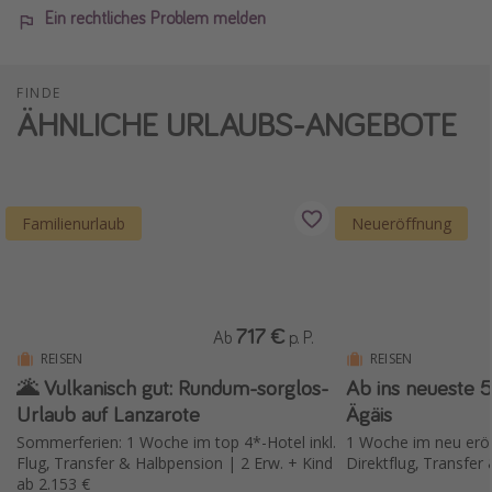
Ein rechtliches Problem melden
FINDE
ÄHNLICHE URLAUBS-ANGEBOTE
Familienurlaub
Neueröffnung
717 €
Ab
p. P.
REISEN
REISEN
🌋 Vulkanisch gut: Rundum-sorglos-
Ab ins neueste 5
Urlaub auf Lanzarote
Ägäis
Sommerferien: 1 Woche im top 4*-Hotel inkl.
1 Woche im neu eröf
Flug, Transfer & Halbpension | 2 Erw. + Kind
Direktflug, Transfer 
ab 2.153 €