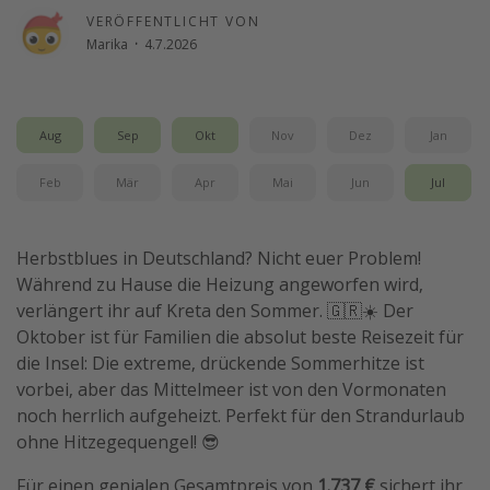
VERÖFFENTLICHT VON
Travel Know How
Marika
·
4.7.2026
Silvesterreisen
Last Minute Urlaub Mallorca
Last Minute Urlaub Deutschland
Aug
Sep
Okt
Nov
Dez
Jan
Feb
Mär
Apr
Mai
Jun
Jul
Herbstblues in Deutschland? Nicht euer Problem!
Während zu Hause die Heizung angeworfen wird,
verlängert ihr auf Kreta den Sommer. 🇬🇷☀️ Der
Oktober ist für Familien die absolut beste Reisezeit für
die Insel: Die extreme, drückende Sommerhitze ist
vorbei, aber das Mittelmeer ist von den Vormonaten
noch herrlich aufgeheizt. Perfekt für den Strandurlaub
ohne Hitzegequengel! 😎
Für einen genialen Gesamtpreis von
1.737 €
sichert ihr