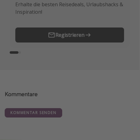
Erhalte die besten Reisedeals, Urlaubshacks &
Buche die besten Reiseschnäppchen als
Inspiration!
Erstes.
Registrieren
Kommentare
KOMMENTAR SENDEN