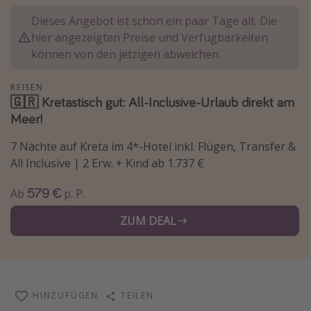
Wochenendtrip
Dieses Angebot ist schon ein paar Tage alt. Die
hier angezeigten Preise und Verfügbarkeiten
Singlereisen
können von den jetzigen abweichen.
Strandurlaub
Gruppenreisen
REISEN
🇬🇷 Kretastisch gut: All-Inclusive-Urlaub direkt am
Hotels in Hamburg
Meer!
Hotels in Amsterdam
7 Nächte auf Kreta im 4*-Hotel inkl. Flügen, Transfer &
Hotels am Achensee
All Inclusive | 2 Erw. + Kind ab 1.737 €
579 €
Weitere Themen
Ab
p. P.
Reise Journal
ZUM DEAL
Familienurlaub in der Türkei
Rundreisen in Thailand
Bahnreisen in der Schweiz
HINZUFÜGEN
TEILEN
Reisepassfreie Reiseziele