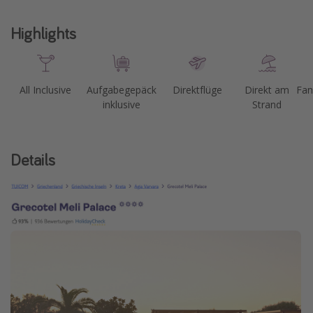
Highlights
All Inclusive
Aufgabegepäck
Direktflüge
Direkt am
Fam
inklusive
Strand
Details