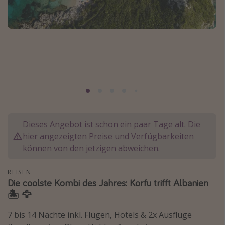
Normandie Urlaub
Goa Urlaub
St. Lucia Urlaub
Kefalonia Urlaub
Krabi Urlaub
Tulum Urlaub
Sri Lanka Rundreise
Dieses Angebot ist schon ein paar Tage alt. Die
Japan Rundreise
hier angezeigten Preise und Verfügbarkeiten
können von den jetzigen abweichen.
Reisethemen
REISEN
Alle Reisethemen
Die coolste Kombi des Jahres: Korfu trifft Albanien
Wellnessurlaub
🏝️ 🦅
Disneyland Paris
7 bis 14 Nächte inkl. Flügen, Hotels & 2x Ausflüge
Roadtrips