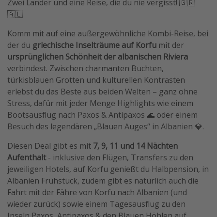
Zwei Länder und eine Reise, die du nie vergisst! 🇬🇷
Travel Know How
🇦🇱
Silvesterreisen
Komm mit auf eine außergewöhnliche Kombi-Reise, bei
Last Minute Urlaub Mallorca
der du
griechische Inselträume auf Korfu
mit der
ursprünglichen Schönheit der albanischen Riviera
Last Minute Urlaub Deutschland
verbindest. Zwischen charmanten Buchten,
türkisblauen Grotten und kulturellen Kontrasten
erlebst du das Beste aus beiden Welten – ganz ohne
Stress, dafür mit jeder Menge Highlights wie einem
Bootsausflug nach Paxos & Antipaxos 🌊 oder einem
Besuch des legendären „Blauen Auges“ in Albanien 💎.
Diesen Deal gibt es mit
7, 9, 11 und 14 Nächten
Aufenthalt
- inklusive den Flügen, Transfers zu den
jeweiligen Hotels, auf Korfu genießt du Halbpension, in
Albanien Frühstück, zudem gibt es natürlich auch die
Fahrt mit der Fähre von Korfu nach Albanien (und
wieder zurück) sowie einem Tagesausflug zu den
Inseln Paxos, Antipaxos & den Blauen Höhlen auf