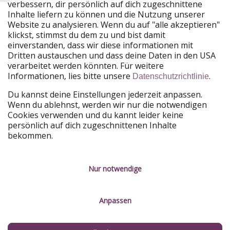
verbessern, dir persönlich auf dich zugeschnittene
Unsere Märkte
Inhalte liefern zu können und die Nutzung unserer
Website zu analysieren. Wenn du auf "alle akzeptieren"
PiratinViaggio
HolidayPirates
klickst, stimmst du dem zu und bist damit
VakantiePiraten
WakacyjniPiraci
einverstanden, dass wir diese informationen mit
VoyagesPirates
Ferienpiraten
Dritten austauschen und dass deine Daten in den USA
Urlaubspiraten
ViajerosPiratas
verarbeitet werden könnten. Für weitere
TravelPirates
Informationen, lies bitte unsere
.
Datenschutzrichtlinie
Unsere Gruppe
Du kannst deine Einstellungen jederzeit anpassen.
HolidayPirates Group
Wenn du ablehnst, werden wir nur die notwendigen
Cookies verwenden und du kannt leider keine
Lerne uns kennen
Rechtliches
persönlich auf dich zugeschnittenen Inhalte
bekommen.
Über uns
Datenschutz
Karriere
Impressum
Nur notwendige
Presse
Unsere Regeln
Anpassen
Partner
Kontakt
Nachhaltigkeit
Service-Kontrolle