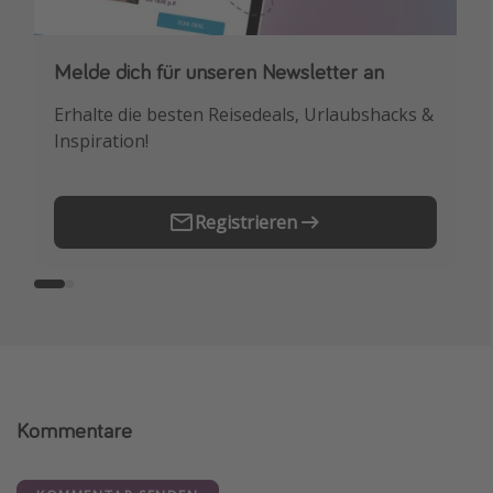
Melde dich für unseren Newsletter an
Downloade unsere App
Erhalte die besten Reisedeals, Urlaubshacks &
Buche die besten Reiseschnäppchen als
Inspiration!
Erstes.
Registrieren
Kommentare