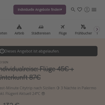
Individuelle Angebote finden
Individuelle Angebote finden
hrten
hrten
Airbnb
Airbnb
Städtereisen
Städtereisen
Flüge
Flüge
Frühbucher
Frühbucher
Kurzu
Kurzu
Dieses Angebot ist abgelaufen.
EISEN
Individualreise: Flüge 45€ +
Unterkunft 87€
ast-Minute Citytrip nach Sizilien 🍋 3 Nächte in Palermo
nkl. Flügen! Aktuell 24°C 😎