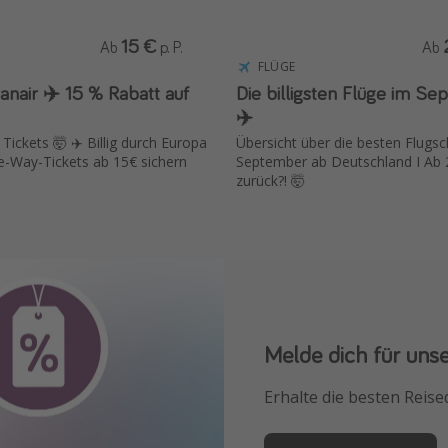
15 €
Ab
p. P.
Ab
FLÜGE
15 % Rabatt auf
Die billigsten Flüge im S
✈️
 Tickets 🤯 ✈️ Billig durch Europa
Übersicht über die besten Flug
e-Way-Tickets ab 15€ sichern
September ab Deutschland I Ab 
zurück?! 🤯
Melde dich für uns
Downloade unsere
Erhalte die besten Reise
Buche die besten Reises