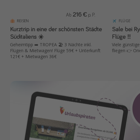
216 €
Ab
p. P.
REISEN
FLÜGE
Kurztrip in eine der schönsten Städte
Sale bei Ryanair ✈️ 
Süditaliens ☀️
Flüge ‼️
Geheimtipp ➡️ TROPEA 🏖️ 3 Nächte inkl.
Viele günstige
Flügen & Mietwagen! Flüge 59€ + Unterkunft
fliegen 👉 On
121€ + Mietwagen 36€