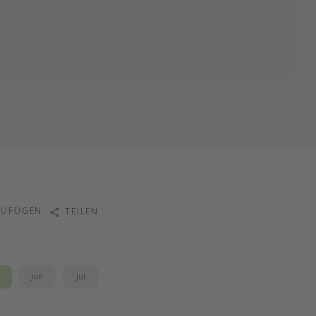
ZUFÜGEN
TEILEN
i
Jun
Jul