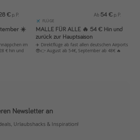
28 €
54 €
p. P.
Ab
p. P.
FLÜGE
eptember ☀️
MALLE FÜR ALLE 🔥 54 € Hin und
zurück zur Hauptsaison
schnäppchen im
✈️ Direktflüge ab fast allen deutschen Airports
28 € hin und
😎👉 August ab 54€, September ab 48€ 🔥
eren Newsletter an
 App
deals, Urlaubshacks & Inspiration!
chnäppchen als Erstes.