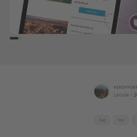
VERÖFFEN
Leonie
·
2
Aug
Sep