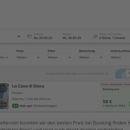
ltermin konnten wir den besten Preis bei Booking finden. K
drigster Preis" und lasst euch direkt dorthin weiterleiten.