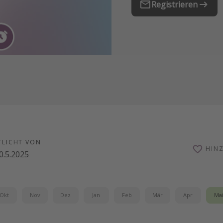
Registrieren
TLICHT VON
HIN
0.5.2025
Okt
Nov
Dez
Jan
Feb
Mär
Apr
Ma