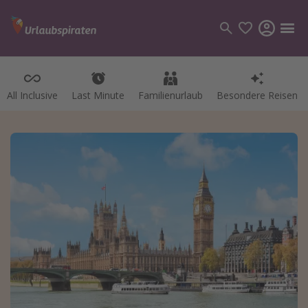
All Inclusive
Last Minute
Familienurlaub
Besondere Reisen
Kategorien
Flüge
Hotel
Pauschalreisen
Kreuzfahrten
Reiseziele
Alle Reiseziele
Bodensee Urlaub
Gozo Urlaub