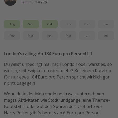
Ramon
·
2.8.2026
Wochenendtrip
Singlereisen
Strandurlaub
Aug
Sep
Okt
Nov
Dez
Jan
Gruppenreisen
Feb
Mär
Apr
Mai
Jun
Jul
Hotels in Hamburg
Hotels in Amsterdam
London's calling: Ab 184 Euro pro Person! 💂‍♀️
Hotels am Achensee
Du willst unbedingt mal nach London oder warst es, so
wie ich, seit Ewigkeiten nicht mehr? Bei einem Kurztrip
Weitere Themen
für nur etwa 184 Euro pro Person spricht wirklich gar
Reise Journal
nichts dagegen!
Familienurlaub in der Türkei
Wenn du in der Metropole noch was unternehmen
Rundreisen in Thailand
magst: Aktivitäten wie Stadtrundgänge, eine Themse-
Bootsfahrt oder auf den Spuren der Drehorte von
Bahnreisen in der Schweiz
Harry Potter gibt's bereits ab 6 Euro pro Person!
Reisepassfreie Reiseziele