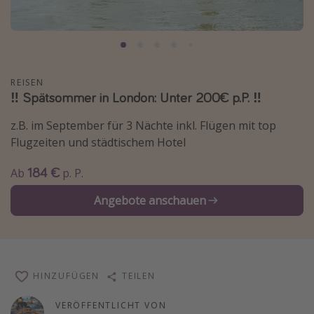
Normandie Urlaub
Goa Urlaub
St. Lucia Urlaub
REISEN
Kefalonia Urlaub
‼️ Spätsommer in London: Unter 200€ p.P. ‼️
Krabi Urlaub
z.B. im September für 3 Nächte inkl. Flügen mit top
Tulum Urlaub
Flugzeiten und städtischem Hotel
Sri Lanka Rundreise
184 €
Ab
p. P.
Japan Rundreise
Angebote anschauen
Reisethemen
Alle Reisethemen
Wellnessurlaub
HINZUFÜGEN
TEILEN
Disneyland Paris
VERÖFFENTLICHT VON
Roadtrips