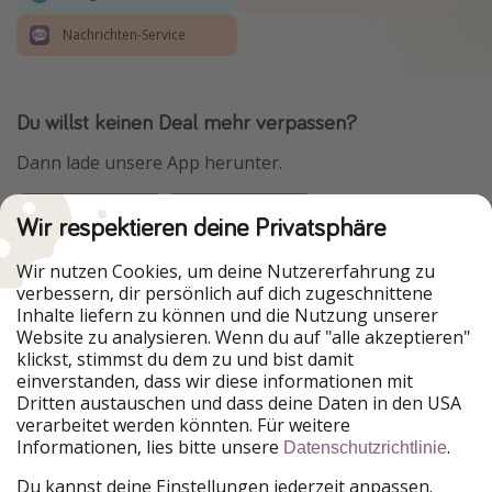
Nachrichten-Service
Du willst keinen Deal mehr verpassen?
Dann lade unsere App herunter.
Wir respektieren deine Privatsphäre
Urlaubspiraten ist Teil der HolidayPirates Group
Wir nutzen Cookies, um deine Nutzererfahrung zu
verbessern, dir persönlich auf dich zugeschnittene
Unsere Märkte
Inhalte liefern zu können und die Nutzung unserer
Website zu analysieren. Wenn du auf "alle akzeptieren"
PiratinViaggio
HolidayPirates
klickst, stimmst du dem zu und bist damit
VakantiePiraten
WakacyjniPiraci
einverstanden, dass wir diese informationen mit
VoyagesPirates
Ferienpiraten
Dritten austauschen und dass deine Daten in den USA
Urlaubspiraten
ViajerosPiratas
verarbeitet werden könnten. Für weitere
TravelPirates
Informationen, lies bitte unsere
.
Datenschutzrichtlinie
Unsere Gruppe
Du kannst deine Einstellungen jederzeit anpassen.