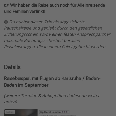
👉 Wir haben die Reise auch noch für Alleinreisende
Travel Know How
und Familien verlinkt!
Silvesterreisen
🟢
Du buchst diesen Trip als abgesicherte
Last Minute Urlaub Mallorca
Pauschalreise und genießt durch den gesetzlichen
Last Minute Urlaub Deutschland
Sicherungsschein sowie einen festen Ansprechpartner
maximale Buchungssicherheit bei allen
Reiseleistungen, die in einem Paket gebucht werden.
Details
Reisebeispiel mit Flügen ab Karlsruhe / Baden-
Baden im September
(weitere Termine & Abflughäfen findest du weiter
unten)