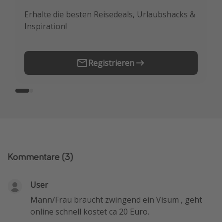
Erhalte die besten Reisedeals, Urlaubshacks &
Buche die besten Reiseschnäppchen als
Inspiration!
Erstes.
Registrieren
Kommentare
(3)
User
Mann/Frau braucht zwingend ein Visum , geht
online schnell kostet ca 20 Euro.