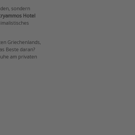
nden, sondern
ryammos Hotel
nimalistisches
ten Griechenlands,
as Beste daran?
 Ruhe am privaten