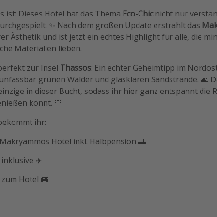
es ist: Dieses Hotel hat das Thema
Eco-Chic
nicht nur versta
durchgespielt. ✨ Nach dem großen Update erstrahlt das
Mak
r Ästhetik und ist jetzt ein echtes Highlight für alle, die mi
che Materialien lieben.
perfekt zur Insel
Thassos
: Ein echter Geheimtipp im Nordos
 unfassbar grünen Wälder und glasklaren Sandstrände. 🌊 D
 einzige in dieser Bucht, sodass ihr hier ganz entspannt die
enießen könnt. 💙
ekommt ihr:
 Makryammos Hotel inkl. Halbpension 🌅
inklusive ✈️
 zum Hotel 🚌