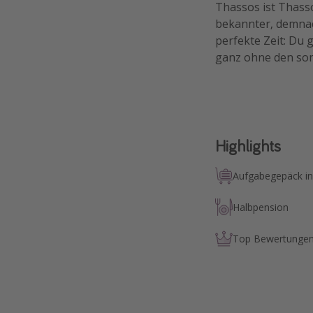
Thassos ist Thasso
bekannter, demnac
perfekte Zeit: Du 
ganz ohne den som
Highlights
Aufgabegepäck in
Halbpension
Top Bewertunge