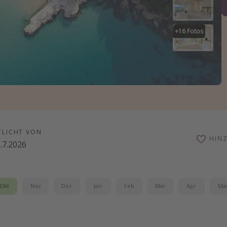
+
16
Fotos
TLICHT VON
HIN
.7.2026
Okt
Nov
Dez
Jan
Feb
Mär
Apr
Ma