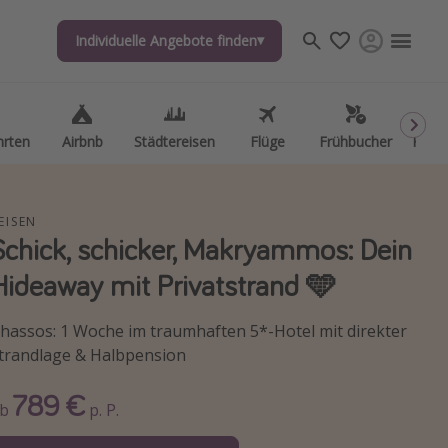
Individuelle Angebote finden
Individuelle Angebote finden
hrten
hrten
Airbnb
Airbnb
Städtereisen
Städtereisen
Flüge
Flüge
Frühbucher
Frühbucher
Kurzu
Kurzu
EISEN
Schick, schicker, Makryammos: Dein
Hideaway mit Privatstrand 🩵
hassos: 1 Woche im traumhaften 5*-Hotel mit direkter
trandlage & Halbpension
789 €
Ab
p. P.