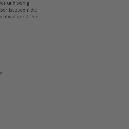
iner und wenig
ber ist zudem die
in absoluter Ruhe,
ge