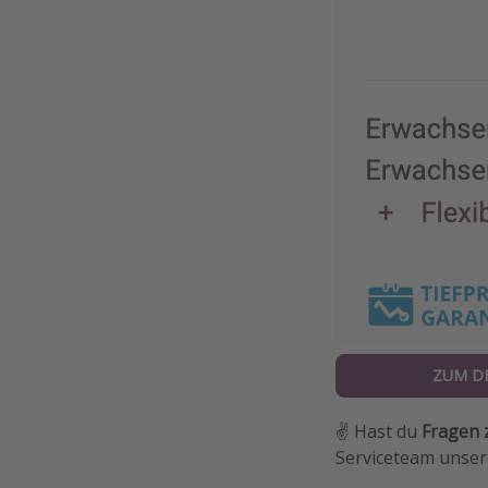
ZUM D
✌️ Hast du
Fragen 
Serviceteam unsere