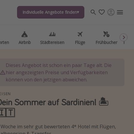
Individuelle Angebote finden
Individuelle Angebote finden
hrten
hrten
Airbnb
Airbnb
Städtereisen
Städtereisen
Flüge
Flüge
Frühbucher
Frühbucher
Kurzu
Kurzu
Dieses Angebot ist schon ein paar Tage alt. Die
hier angezeigten Preise und Verfügbarkeiten
können von den jetzigen abweichen.
EISEN
Dein Sommer auf Sardinien! 🏝️
🇮🇹
 Woche im sehr gut bewerteten 4* Hotel mit Flügen,
albpension & Transfer