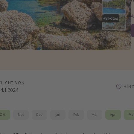
+
8
Fotos
TLICHT VON
HIN
4.1.2024
Okt
Nov
Dez
Jan
Feb
Mär
Apr
Ma