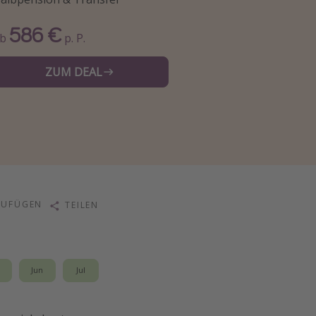
586 €
Ab
p. P.
ZUM DEAL
ZUFÜGEN
TEILEN
i
Jun
Jul