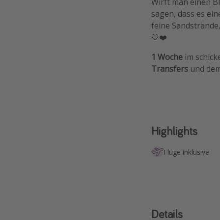
Wirft
man einen Bl
sagen, dass es ein
feine Sandstrände,
🤍❤️
1 Woche
im schic
Transfers
und de
Highlights
Flüge inklusive
Details