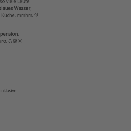
so viele Leute
blaues Wasser
,
che Küche, mmhm. 💚
pension
,
uro
. 💪🏽🤩
inklusive