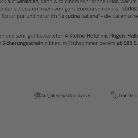
ick auf
Sardinien
, dann wird einem sehr schnell klar, warum 
er der schönsten Inseln von ganz Europa sein muss - t
ürkis
 Natur pur und natürlich "
la cucina italiana
" - die italienis
ken und sehr gut bewerteten
4-Sterne-Hotel
mit
Flügen
,
Halb
m
Sicherungsschein
gibt es im Frühsommer bereits
ab 586 E
Aufgabegepäck inklusive
Transfers 