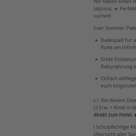
Wir haben einen s
Ialyssos. ☀️ Perfe
suchen!
Euer Sommer-Pake
Badespaß für al
Ruhe am Infinit
Echte Entlastun
Babynahrung im
Einfach abflieg
euch eingetütet
👉 Bei diesem Dea
(2 Erw. + Kind) in 
direkt zum Hotel. 
ℹ️ Schulpflichtige 
Übersicht aller S