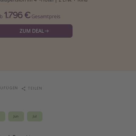
1.796 €
Ab
Gesamtpreis
ZUM DEAL
ZUFÜGEN
TEILEN
i
Jun
Jul