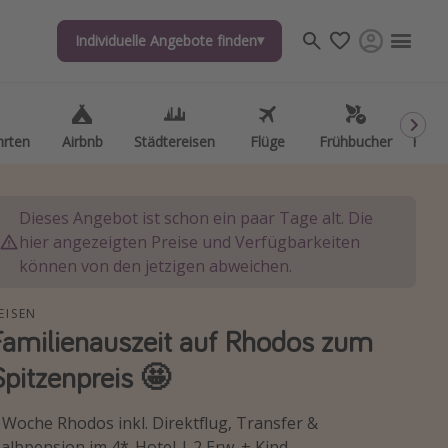
Individuelle Angebote finden
Individuelle Angebote finden
hrten
hrten
Airbnb
Airbnb
Städtereisen
Städtereisen
Flüge
Flüge
Frühbucher
Frühbucher
Kurzu
Kurzu
Dieses Angebot ist schon ein paar Tage alt. Die
hier angezeigten Preise und Verfügbarkeiten
können von den jetzigen abweichen.
EISEN
Familienauszeit auf Rhodos zum
Spitzenpreis 🤩
 Woche Rhodos inkl. Direktflug, Transfer &
albpension im 4*-Hotel | 2 Erw. + Kind