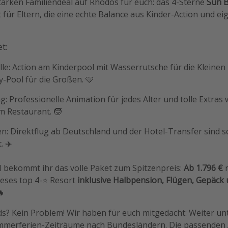
tarken Familiendeal auf Rhodos für euch: das 4-Sterne
Sun 
kt für Eltern, die eine echte Balance aus Kinder-Action und e
t:
le: Action am Kinderpool mit Wasserrutsche für die Kleinen
y-Pool für die Großen. 🩵
g: Professionelle Animation für jedes Alter und tolle Extras
 Restaurant. 🧒
en: Direktflug ab Deutschland und der Hotel-Transfer sind 
. ✈️
l bekommt ihr das volle Paket zum Spitzenpreis:
Ab 1.796 €
r
dieses top 4-⭐️ Resort
inklusive Halbpension, Flügen, Gepäck
🔥
Kids? Kein Problem! Wir haben für euch mitgedacht: Weiter unt
ommerferien-Zeiträume nach Bundesländern. Die passenden 