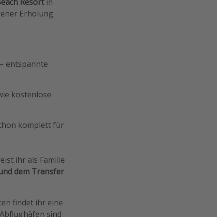
Beach Resort
in
igener Erholung
 – entspannte
 wie kostenlose
schon komplett für
eist ihr als Familie
 und dem Transfer
en findet ihr eine
Abflughäfen sind