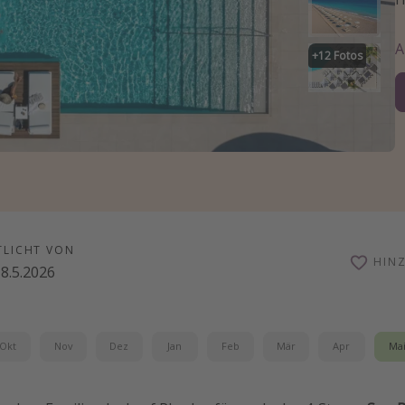
+
12
Fotos
TLICHT VON
HIN
8.5.2026
Okt
Nov
Dez
Jan
Feb
Mär
Apr
Ma