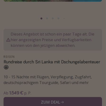
Normandie Urlaub
Goa Urlaub
St. Lucia Urlaub
Kefalonia Urlaub
Dieses Angebot ist schon ein paar Tage alt. Die
Krabi Urlaub
hier angezeigten Preise und Verfügbarkeiten
Tulum Urlaub
können von den jetzigen abweichen.
Sri Lanka Rundreise
REISEN
Japan Rundreise
Rundreise durch Sri Lanka mit Dschungelabenteuer
🤩
Reisethemen
10 - 15 Nächte mit Flügen, Verpflegung, Zugfahrt,
Alle Reisethemen
deutschsprachigem Tourguide, Safari und mehr
Wellnessurlaub
1.549 €
Ab
p. P.
Disneyland Paris
ZUM DEAL
Roadtrips