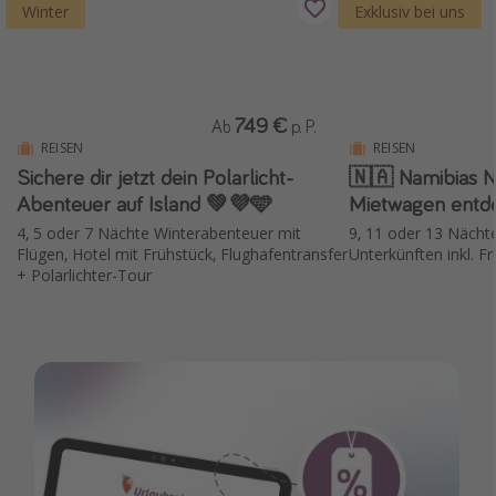
Winter
Exklusiv bei uns
749 €
Ab
p. P.
REISEN
REISEN
Sichere dir jetzt dein Polarlicht-
🇳🇦 Namibias 
Abenteuer auf Island 💚💜🩵
Mietwagen entd
4, 5 oder 7 Nächte Winterabenteuer mit
9, 11 oder 13 Nächte 
Flügen, Hotel mit Frühstück, Flughafentransfer
Unterkünften inkl. 
+ Polarlichter-Tour