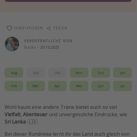
Wochenendtrip
Singlereisen
Strandurlaub
HINZUFÜGEN
TEILEN
Gruppenreisen
VERÖFFENTLICHT VON
Hotels in Hamburg
Bianka
·
20.10.2025
Hotels in Amsterdam
Hotels am Achensee
Aug
Sep
Okt
Nov
Dez
Jan
Weitere Themen
Feb
Mär
Apr
Mai
Jun
Jul
Reise Journal
Familienurlaub in der Türkei
Wohl kaum eine andere Träne bietet euch so viel
Vielfalt
,
Abenteuer
und unvergessliche Eindrücke, wie
Rundreisen in Thailand
Sri Lanka
. 🇱🇰
Bahnreisen in der Schweiz
Bei dieser Rundreise lernt ihr das Land auch gleich von
Reisepassfreie Reiseziele