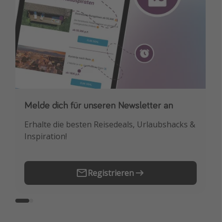
Melde dich für unseren Newsletter an
Downloade unsere App
Erhalte die besten Reisedeals, Urlaubshacks &
Buche die besten Reiseschnäppchen als
Inspiration!
Erstes.
Registrieren