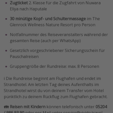
Zugticket
2. Klasse für die Zugfahrt von Nuwara
Eliya nach Haputale
30 minütige Kopf- und Schultermassage
im The
Glenrock Wellness Nature Resort pro Person
Notfallnummer des Reiseveranstalters während der
gesamten Reise (auch per WhatsApp)
Gesetzlich vorgeschriebener Sicherungsschein für
Pauschalreisen
Gruppengröße der Rundreise: max. 8 Personen
ℹ️ Die Rundreise beginnt am Flughafen und endet im
Strandhotel. Am letzten Tag deines Aufenthalts im
Strandhotel wirst du von deinem Transfer vom Hotel
pünktlich zu deinem Rückflug zum Flughafen gebracht.
👪 Reisen mit Kindern
können telefonisch unter
05204
/ 986 93 90
oder per Mail unter service@vivido.travel