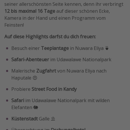
seiner allerschönsten Seite kennen, denn ihr verbringt
Travel Know How
12 bis maximal 16 Tage
auf dieser schönen Ecke,
Silvesterreisen
Kamera in der Hand und einen Programm vom
Feinsten!
Last Minute Urlaub Mallorca
Last Minute Urlaub Deutschland
Auf diese Highlights darfst du dich freuen:
Besuch einer
Teeplantage
in Nuwara Eliya 🍵
Safari-Abenteuer
im Udawalawe Nationalpark
Malerische
Zugfahrt
von Nuwara Eliya nach
Haputale 😍
Probiere
Street Food in Kandy
Safari
im Udawalawe Nationalpark mit wilden
Elefanten 🐘
Küstenstadt
Galle ⛱️
Übernachtung im
Dschungelhotel