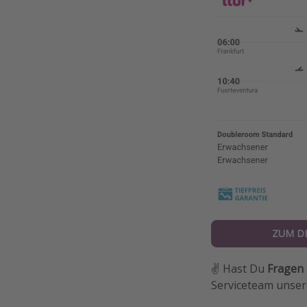
ZUM D
✌️ Hast Du
Fragen
Serviceteam unsere