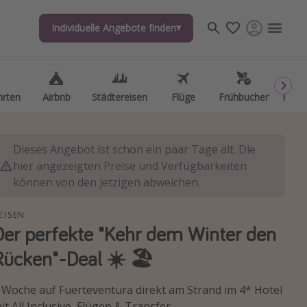
Individuelle Angebote finden
Individuelle Angebote finden
hrten
hrten
Airbnb
Airbnb
Städtereisen
Städtereisen
Flüge
Flüge
Frühbucher
Frühbucher
Kurzu
Kurzu
Dieses Angebot ist schon ein paar Tage alt. Die
hier angezeigten Preise und Verfügbarkeiten
können von den jetzigen abweichen.
EISEN
Der perfekte "Kehr dem Winter den
Rücken"-Deal ☀️ 🏖️
 Woche auf Fuerteventura direkt am Strand im 4* Hotel
it All Inclusive, Flügen & Transfer