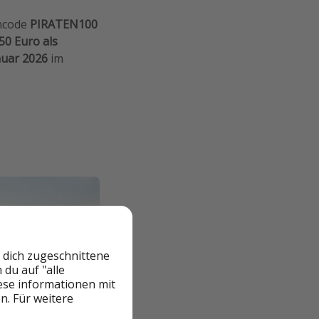
incode
PIRATEN100
50 Euro als
nuar 2026
im
 dich zugeschnittene
du auf "alle
iese informationen mit
n. Für weitere