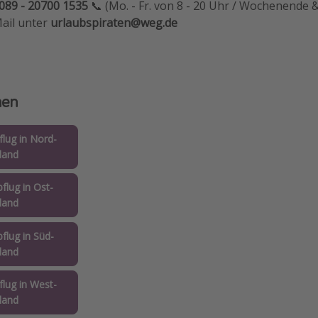
089 - 20700 1535
📞 (Mo. - Fr. von 8 - 20 Uhr / Wochenende &
Mail unter
urlaubspiraten@weg.de
nen
lug in Nord-
land
flug in Ost-
land
flug in Süd-
land
lug in West-
land