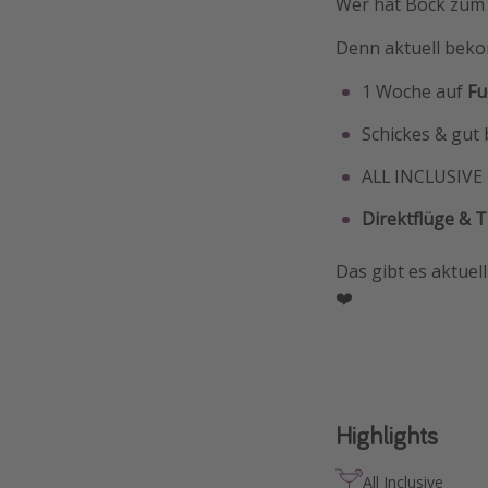
Wer hat Bock zum 
Denn aktuell bekom
1 Woche auf
Fu
Schickes & gut
ALL INCLUSIVE 
Direktflüge & 
Das gibt es aktuel
❤️
Highlights
All Inclusive