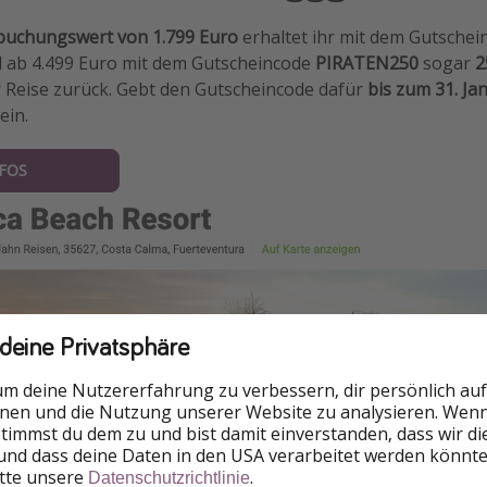
uchungswert von 1.799 Euro
erhaltet ihr mit dem Gutsche
d ab 4.499 Euro mit dem Gutscheincode
PIRATEN250
sogar
2
 Reise zurück. Gebt den Gutscheincode dafür
bis zum 31. Ja
ein.
NFOS
 deine Privatsphäre
um deine Nutzererfahrung zu verbessern, dir persönlich auf
nnen und die Nutzung unserer Website zu analysieren. Wenn 
 stimmst du dem zu und bist damit einverstanden, dass wir d
und dass deine Daten in den USA verarbeitet werden könnte
itte unsere
.
Datenschutzrichtlinie