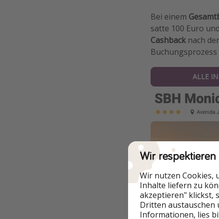
Bei einem
Gesamtb
satte 100 Euro un
Cashback
nach der
Buchungsprozess 
ALLE I
Wir respektieren
Wir nutzen Cookies, 
Inhalte liefern zu kö
akzeptieren" klickst,
Dritten austauschen 
Informationen, lies b