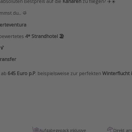
absoluten Bestpreis auf die
Kanaren
zu fliegen? ✈️☀️
mst du... 🥁
erteventura
 bewertetes
4* Strandhotel 🏖️
🍹
Transfer
l ab
645 Euro p.P
. beispielsweise zur perfekten
Winterflucht 
Aufgabegepäck inklusive
Direkt am