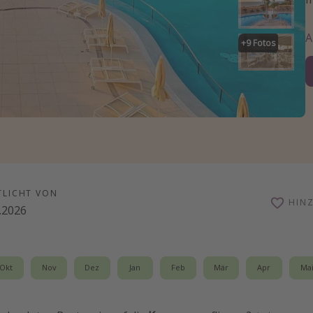
+
9
Fotos
TLICHT VON
HIN
.2026
Okt
Nov
Dez
Jan
Feb
Mär
Apr
Ma