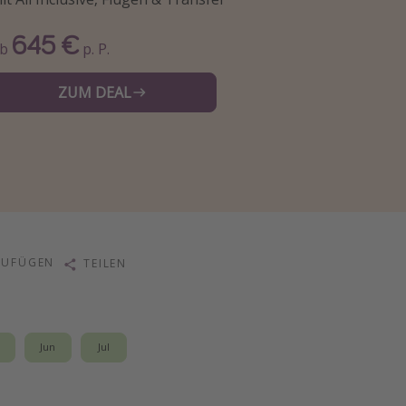
645 €
Ab
p. P.
ZUM DEAL
ZUFÜGEN
TEILEN
i
Jun
Jul