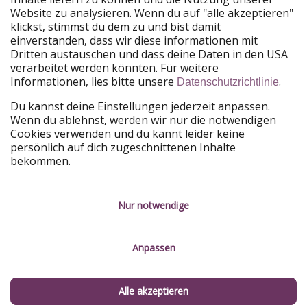
Website zu analysieren. Wenn du auf "alle akzeptieren"
PiratinViaggio
HolidayPirates
klickst, stimmst du dem zu und bist damit
VakantiePiraten
WakacyjniPiraci
einverstanden, dass wir diese informationen mit
VoyagesPirates
Ferienpiraten
Dritten austauschen und dass deine Daten in den USA
Urlaubspiraten
ViajerosPiratas
verarbeitet werden könnten. Für weitere
TravelPirates
Informationen, lies bitte unsere
.
Datenschutzrichtlinie
Unsere Gruppe
Du kannst deine Einstellungen jederzeit anpassen.
HolidayPirates Group
Wenn du ablehnst, werden wir nur die notwendigen
Cookies verwenden und du kannt leider keine
Lerne uns kennen
Rechtliches
persönlich auf dich zugeschnittenen Inhalte
bekommen.
Über uns
Datenschutz
Karriere
Impressum
Nur notwendige
Presse
Unsere Regeln
Anpassen
Partner
Kontakt
Nachhaltigkeit
Service-Kontrolle
Alle akzeptieren