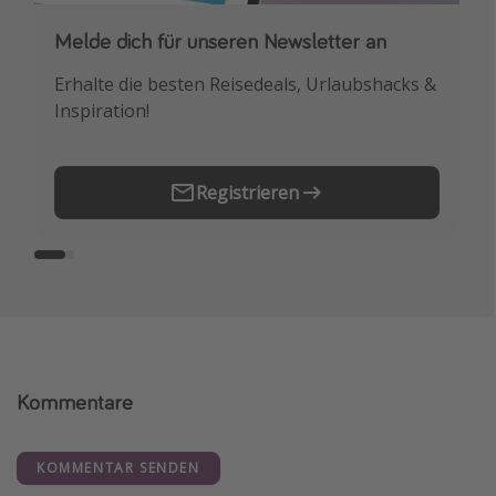
Melde dich für unseren Newsletter an
Downloade unsere App
Erhalte die besten Reisedeals, Urlaubshacks &
Buche die besten Reiseschnäppchen als
Inspiration!
Erstes.
Registrieren
Kommentare
KOMMENTAR SENDEN