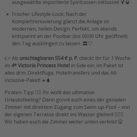
ausgewählte importierte Spirituosen inklusive! 🍹🥃
Frischer Lifestyle-Look: Nach der
Komplettrenovierung glänzt die Anlage im
modernen, hellen Design. Perfekt, um abends
entspannt an der Poolbar (bis 00:00 Uhr geöffnet!)
den Tag ausklingen zu lassen. 🏛️🤍
👉 Ab
unschlagbaren 554 € p. P.
checkt ihr für 1 Woche
im
4* Victoria Princess Hotel
in Side ein. Im Paket ist
alles drin: Direktflüge, Hoteltransfers und das All-
Inclusive-Paket! ✈️🧳
Piraten-Tipp 🏴‍☠️ Ihr wollt das ultimative
Urlaubsfeeling? Dann gönnt euch eines der genialen
Zimmer mit direktem Zugang zum Swim-up-Pool – von
der eigenen Terrasse direkt ins Wasser gleiten! 🏊‍♂️✨
Wir haben euch die Zimmer weiter unten verlinkt 🤫