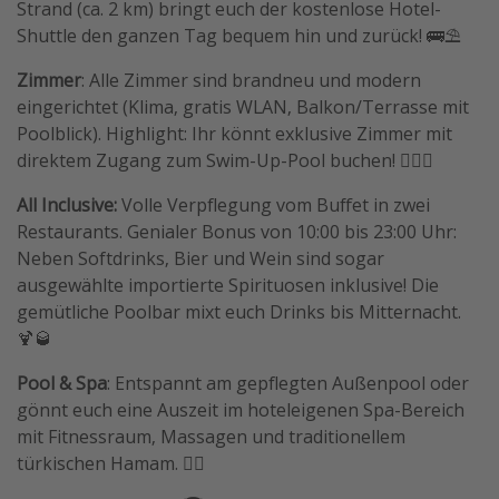
Strand (ca. 2 km) bringt euch der kostenlose Hotel-
Shuttle den ganzen Tag bequem hin und zurück! 🚌⛱️
Zimmer
: Alle Zimmer sind brandneu und modern
eingerichtet (Klima, gratis WLAN, Balkon/Terrasse mit
Poolblick). Highlight: Ihr könnt exklusive Zimmer mit
direktem Zugang zum Swim-Up-Pool buchen! 🏊‍♂️✨
All Inclusive:
Volle Verpflegung vom Buffet in zwei
Restaurants. Genialer Bonus von 10:00 bis 23:00 Uhr:
Neben Softdrinks, Bier und Wein sind sogar
ausgewählte importierte Spirituosen inklusive! Die
gemütliche Poolbar mixt euch Drinks bis Mitternacht.
🍹🥃
Pool & Spa
: Entspannt am gepflegten Außenpool oder
gönnt euch eine Auszeit im hoteleigenen Spa-Bereich
mit Fitnessraum, Massagen und traditionellem
türkischen Hamam. 💆‍♂️