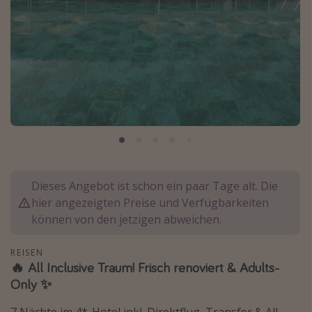
Normandie Urlaub
Goa Urlaub
St. Lucia Urlaub
Kefalonia Urlaub
Krabi Urlaub
Tulum Urlaub
Sri Lanka Rundreise
Japan Rundreise
Dieses Angebot ist schon ein paar Tage alt. Die
hier angezeigten Preise und Verfügbarkeiten
Reisethemen
können von den jetzigen abweichen.
Alle Reisethemen
REISEN
Wellnessurlaub
🔥 All Inclusive Traum! Frisch renoviert & Adults-
Only ✨
Disneyland Paris
Roadtrips
7 Nächte im 4*-Hotel inkl. Direktflug, Transfer & All