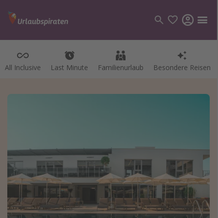
All Inclusive
Last Minute
Familienurlaub
Besondere Reisen
Kategorien
Flüge
Hotel
Pauschalreisen
Kreuzfahrten
Reiseziele
Alle Reiseziele
Bodensee Urlaub
Gozo Urlaub