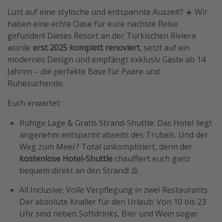
Lust auf eine stylische und entspannte Auszeit? ☀️ Wir
Travel Know How
haben eine echte Oase für eure nächste Reise
Silvesterreisen
gefunden! Dieses Resort an der Türkischen Riviera
Last Minute Urlaub Mallorca
wurde
erst 2025 komplett renoviert
, setzt auf ein
modernes Design und empfängt exklusiv Gäste ab 14
Last Minute Urlaub Deutschland
Jahren – die perfekte Base für Paare und
Ruhesuchende.
Euch erwartet:
Ruhige Lage & Gratis Strand-Shuttle: Das Hotel liegt
angenehm entspannt abseits des Trubels. Und der
Weg zum Meer? Total unkompliziert, denn der
kostenlose Hotel-Shuttle
chauffiert euch ganz
bequem direkt an den Strand! ⛱️
All Inclusive: Volle Verpflegung in zwei Restaurants.
Der absolute Knaller für den Urlaub: Von 10 bis 23
Uhr sind neben Softdrinks, Bier und Wein sogar