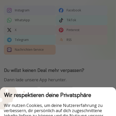
Instagram
Facebook
WhatsApp
TikTok
X
Pinterest
Telegram
RSS
Nachrichten-Service
Du willst keinen Deal mehr verpassen?
Dann lade unsere App herunter.
Wir respektieren deine Privatsphäre
Urlaubspiraten ist Teil der HolidayPirates Group
Wir nutzen Cookies, um deine Nutzererfahrung zu
verbessern, dir persönlich auf dich zugeschnittene
Unsere Märkte
Inhalte liefern zu können und die Nutzung unserer