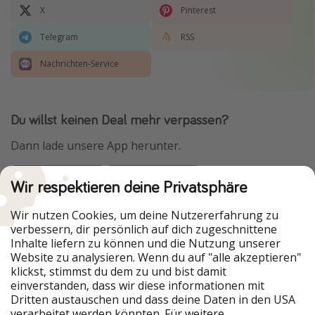
X
Pinterest
Telegram
RSS
Nachrichten-Service
Du willst keinen Deal mehr verpassen?
Dann lade unsere App herunter.
Wir respektieren deine Privatsphäre
Urlaubspiraten ist Teil der HolidayPirates Group
Wir nutzen Cookies, um deine Nutzererfahrung zu
verbessern, dir persönlich auf dich zugeschnittene
Unsere Märkte
Inhalte liefern zu können und die Nutzung unserer
Website zu analysieren. Wenn du auf "alle akzeptieren"
PiratinViaggio
HolidayPirates
klickst, stimmst du dem zu und bist damit
VakantiePiraten
WakacyjniPiraci
einverstanden, dass wir diese informationen mit
VoyagesPirates
Ferienpiraten
Dritten austauschen und dass deine Daten in den USA
Urlaubspiraten
ViajerosPiratas
verarbeitet werden könnten. Für weitere
TravelPirates