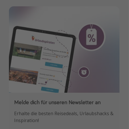
Travel Know How
Silvesterreisen
Last Minute Urlaub Mallorca
Last Minute Urlaub Deutschland
Melde dich für unseren Newsletter an
Downloade unsere App
Erhalte die besten Reisedeals, Urlaubshacks &
Buche die besten Reiseschnäppchen als
Inspiration!
Erstes.