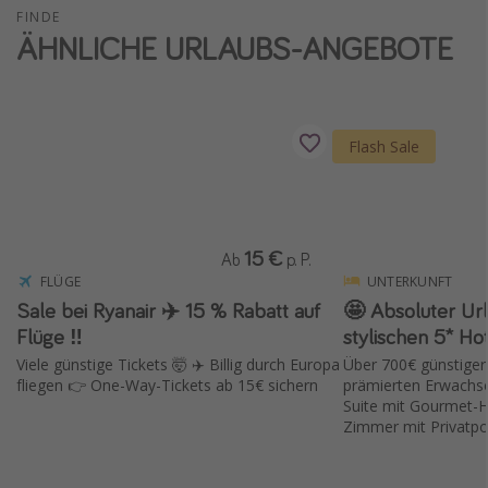
FINDE
Wochenendtrip
ÄHNLICHE URLAUBS-ANGEBOTE
Singlereisen
Strandurlaub
Gruppenreisen
Flash Sale
Hotels in Hamburg
Hotels in Amsterdam
Hotels am Achensee
15 €
Ab
p. P.
FLÜGE
UNTERKUNFT
Weitere Themen
Sale bei Ryanair ✈️ 15 % Rabatt auf
🤩 Absoluter Ur
Flüge ‼️
stylischen 5* Hot
Reise Journal
Viele günstige Tickets 🤯 ✈️ Billig durch Europa
Über 700€ günstiger
Familienurlaub in der Türkei
fliegen 👉 One-Way-Tickets ab 15€ sichern
prämierten Erwachse
Suite mit Gourmet-H
Rundreisen in Thailand
Zimmer mit Privatpo
Bahnreisen in der Schweiz
Reisepassfreie Reiseziele