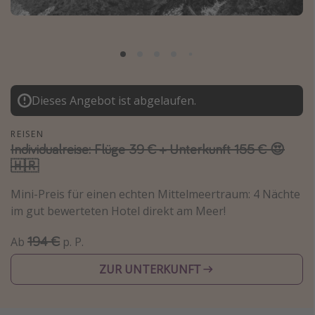
Normandie Urlaub
Goa Urlaub
St. Lucia Urlaub
Kefalonia Urlaub
Dieses Angebot ist abgelaufen.
Krabi Urlaub
Tulum Urlaub
REISEN
Individualreise: Flüge 39 € + Unterkunft 155 € 😍
Sri Lanka Rundreise
🇭🇷
Japan Rundreise
Mini-Preis für einen echten Mittelmeertraum: 4 Nächte
im gut bewerteten Hotel direkt am Meer!
Reisethemen
194 €
Ab
p. P.
Alle Reisethemen
Wellnessurlaub
ZUR UNTERKUNFT
Disneyland Paris
Roadtrips