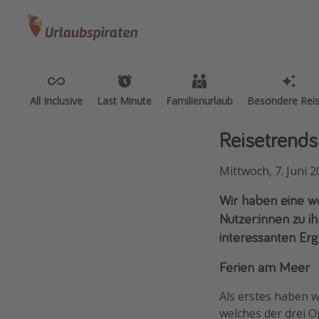
Kategorien
Reiseziele
Reis
Flüge
Alle Reiseziele
All
Hotel
Bodensee Urlaub
Wel
All Inclusive
All Inclusive
Last Minute
Last Minute
Familienurlaub
Familienurlaub
Besondere Rei
Besondere Rei
Pauschalreisen
Gozo Urlaub
Dis
Reisetrend
Kreuzfahrten
Normandie Urlaub
Roa
Goa Urlaub
Woc
Mittwoch, 7. Juni 
St. Lucia Urlaub
Sing
Wir haben eine w
Kefalonia Urlaub
Str
Nutzer:innen zu 
Krabi Urlaub
Gru
interessanten Erge
Tulum Urlaub
Hot
Ferien am Meer
Sri Lanka Rundreise
Hot
Als erstes haben w
Japan Rundreise
Hot
welches der drei O