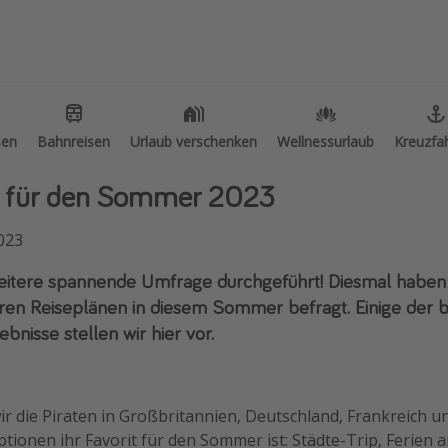
ethemen
Weitere Themen
e Reisethemen
Reise Journal
lnessurlaub
Familienurlaub in der Türkei
sen
sen
Bahnreisen
Bahnreisen
Urlaub verschenken
Urlaub verschenken
Wellnessurlaub
Wellnessurlaub
Kreuzfa
Kreuzfa
neyland Paris
Rundreisen in Thailand
s für den Sommer 2023
dtrips
Bahnreisen in der Schweiz
henendtrip
Reisepassfreie Reiseziele
2023
lereisen
Travel Know How
eitere spannende Umfrage durchgeführt! Diesmal haben 
andurlaub
Silvesterreisen
ihren Reiseplänen in diesem Sommer befragt. Einige der 
ppenreisen
Last Minute Urlaub Mallorca
bnisse stellen wir hier vor.
els in Hamburg
Last Minute Urlaub Deutschland
els in Amsterdam
ir die Piraten in Großbritannien, Deutschland, Frankreich un
els am Achensee
ptionen ihr Favorit für den Sommer ist: Städte-Trip, Ferien