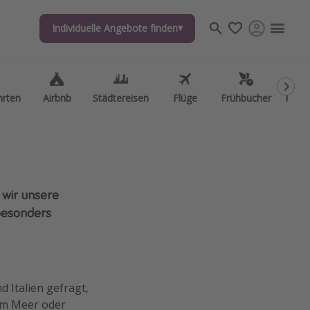
Individuelle Angebote finden
Individuelle Angebote finden
hrten
hrten
Airbnb
Airbnb
Städtereisen
Städtereisen
Flüge
Flüge
Frühbucher
Frühbucher
Kurzu
Kurzu
wir unsere
besonders
d Italien gefragt,
 am Meer oder