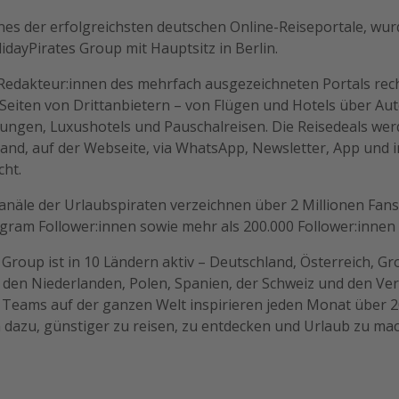
ines der erfolgreichsten deutschen Online-Reiseportale, wu
lidayPirates Group mit Hauptsitz in Berlin.
 Redakteur:innen des mehrfach ausgezeichneten Portals rech
Seiten von Drittanbietern – von Flügen und Hotels über Au
ungen, Luxushotels und Pauschalreisen. Die Reisedeals wer
and, auf der Webseite, via WhatsApp, Newsletter, App und i
cht.
anäle der Urlaubspiraten verzeichnen über 2 Millionen Fan
gram Follower:innen sowie mehr als 200.000 Follower:innen
 Group ist in 10 Ländern aktiv – Deutschland, Österreich, Gr
n, den Niederlanden, Polen, Spanien, der Schweiz und den Ver
n Teams auf der ganzen Welt inspirieren jeden Monat über 2
 dazu, günstiger zu reisen, zu entdecken und Urlaub zu ma