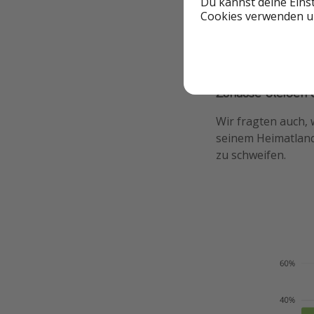
Du kannst deine Eins
Unsere deutschen 
Cookies verwenden un
Frankreich bevorz
unsere Nutzer:inne
gibt es jederzeit 
Zuhause bleiben 
Wir fragten auch,
seinem Heimatland 
zu schweifen.