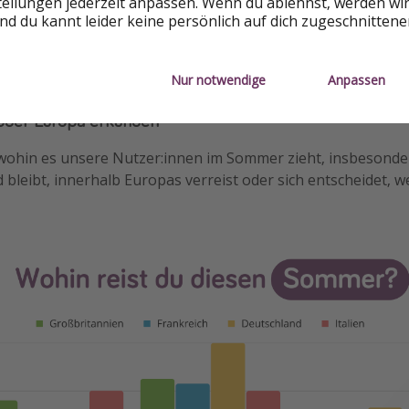
tellungen jederzeit anpassen. Wenn du ablehnst, werden wi
Befragten ziehen es vor, weit im Voraus zu planen. In Groß
d du kannt leider keine persönlich auf dich zugeschnitten
ugen Urlauber hingegen Last-Minute-Buchungen. Im Durch
n ein bis drei Monate im Voraus. Aber auch für spontan Reis
Nur notwendige
Anpassen
tolle Last-Minute-Angebote.
oder Europa erkunden
 wohin es unsere Nutzer:innen im Sommer zieht, insbesonde
bleibt, innerhalb Europas verreist oder sich entscheidet, we