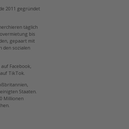
rde 2011 gegründet
erchieren täglich
tovermietung bis
den, gepaart mit
n den sozialen
s auf Facebook,
 auf TikTok.
oßbritannien,
einigten Staaten.
0 Millionen
chen.