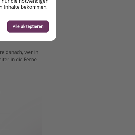
r nur die notwendigen
britannien und
en Inhalte bekommen.
schnitt buchen
ende gilt: Bei uns
Alle akzeptieren
re danach, wer in
iter in die Ferne