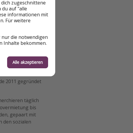
 dich zugeschnittene
du auf "alle
s Comeback von
iese informationen mit
nlich zu treffen
n. Für weitere
r nur die notwendigen
en Inhalte bekommen.
Alle akzeptieren
rde 2011 gegründet
erchieren täglich
tovermietung bis
den, gepaart mit
n den sozialen