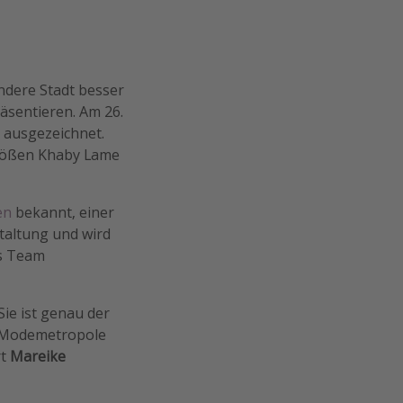
andere Stadt besser
äsentieren. Am 26.
 ausgezeichnet.
Größen Khaby Lame
en
bekannt, einer
staltung und wird
as Team
ie ist genau der
r Modemetropole
rt
Mareike