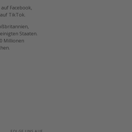
s auf Facebook,
 auf TikTok.
oßbritannien,
einigten Staaten.
0 Millionen
chen.
FOLGE UNS AUF