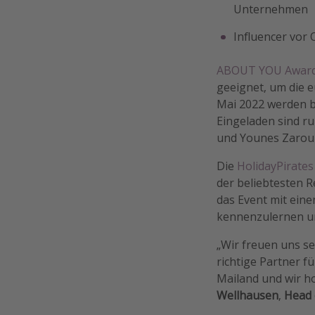
Unternehmen
Influencer vor 
ABOUT YOU Awar
geeignet, um die 
Mai 2022 werden b
Eingeladen sind r
und Younes Zarou 
Die
HolidayPirate
der beliebtesten R
das Event mit ein
kennenzulernen und
„Wir freuen uns se
richtige Partner 
Mailand und wir ho
Wellhausen
,
Head 