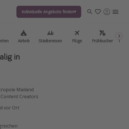
Individuelle Angebote finden
Individuelle Angebote finden
hrten
hrten
Airbnb
Airbnb
Städtereisen
Städtereisen
Flüge
Flüge
Frühbucher
Frühbucher
Kurzu
Kurzu
lig in
tropole Mailand
n Content Creators
d vor Ort
lgreichen