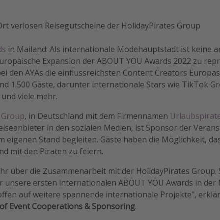
Ort verlosen Reisegutscheine der HolidayPirates Group
ds
in Mailand: Als internationale Modehauptstadt ist keine 
europäische Expansion der ABOUT YOU Awards 2022 zu repr
ei den AYAs die einflussreichsten Content Creators Europas
und 1.500 Gäste, darunter internationale Stars wie TikTok 
und viele mehr.
s Group
, in Deutschland mit dem Firmennamen
Urlaubspirat
eiseanbieter in den sozialen Medien, ist Sponsor der Veran
em eigenen Stand begleiten. Gäste haben die Möglichkeit, d
 mit den Piraten zu feiern.
hr über die Zusammenarbeit mit der HolidayPirates Group. S
für unsere ersten internationalen ABOUT YOU Awards in de
ffen auf weitere spannende internationale Projekte", erklä
of Event Cooperations & Sponsoring
.