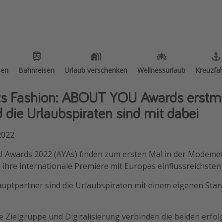
ethemen
Weitere Themen
e Reisethemen
Reise Journal
lnessurlaub
Familienurlaub in der Türkei
sen
sen
Bahnreisen
Bahnreisen
Urlaub verschenken
Urlaub verschenken
Wellnessurlaub
Wellnessurlaub
Kreuzfa
Kreuzfa
neyland Paris
Rundreisen in Thailand
ts Fashion: ABOUT YOU Awards erstma
dtrips
Bahnreisen in der Schweiz
 die Urlaubspiraten sind mit dabei
henendtrip
Reisepassfreie Reiseziele
lereisen
Travel Know How
2022
andurlaub
Silvesterreisen
Awards 2022 (AYAs) finden zum ersten Mal in der Modeme
ppenreisen
Last Minute Urlaub Mallorca
n ihre internationale Premiere mit Europas einflussreichste
els in Hamburg
Last Minute Urlaub Deutschland
auptpartner sind die Urlaubspiraten mit einem eigenen Stan
els in Amsterdam
els am Achensee
ie Zielgruppe und Digitalisierung verbinden die beiden erfo