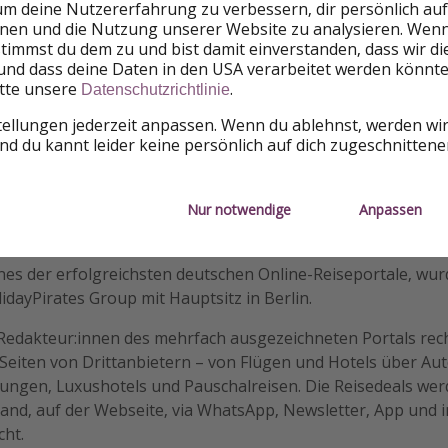
um deine Nutzererfahrung zu verbessern, dir persönlich auf
nnen und die Nutzung unserer Website zu analysieren. Wenn 
me an der Veranstaltung wollen die Urlaubspiraten auch da
 stimmst du dem zu und bist damit einverstanden, dass wir d
e Möglichkeit zu reisen, neue Länder zu erkunden, sich persö
und dass deine Daten in den USA verarbeitet werden könnte
en zu teilen, feiern.
itte unsere
.
Datenschutzrichtlinie
tellungen jederzeit anpassen. Wenn du ablehnst, werden wi
ssemitteilungen
d du kannt leider keine persönlich auf dich zugeschnitten
Nur notwendige
Anpassen
iraten
ines der erfolgreichsten deutschen Online-Reiseportale, wu
lidayPirates Group mit Hauptsitz in Berlin.
 Redakteur:innen des mehrfach ausgezeichneten Portals rech
Seiten von Drittanbietern – von Flügen und Hotels über Au
ungen, Luxushotels und Pauschalreisen. Die Reisedeals wer
and, auf der Webseite, via WhatsApp, Newsletter, App und i
cht.