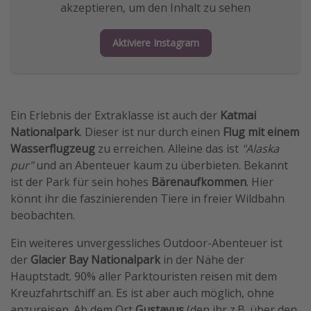
akzeptieren, um den Inhalt zu sehen
Aktiviere Instagram
Ein Erlebnis der Extraklasse ist auch der
Katmai
Nationalpark
. Dieser ist nur durch einen
Flug mit einem
Wasserflugzeug
zu erreichen. Alleine das ist
"Alaska
pur"
und an Abenteuer kaum zu überbieten. Bekannt
ist der Park für sein hohes
Bärenaufkommen
. Hier
könnt ihr die faszinierenden Tiere in freier Wildbahn
beobachten.
Ein weiteres unvergessliches Outdoor-Abenteuer ist
der
Glacier Bay Nationalpark
in der Nähe der
Hauptstadt. 90% aller Parktouristen reisen mit dem
Kreuzfahrtschiff an. Es ist aber auch möglich, ohne
anzureisen. Ab dem Ort
Gustavus
(den ihr z.B. über den