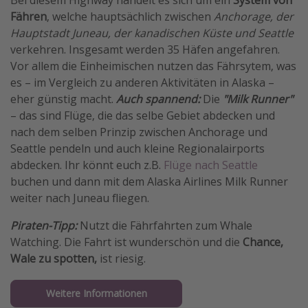
Bei diesem Highway handelt es sich um ein
System von
Fähren
, welche hauptsächlich zwischen
Anchorage, der
Hauptstadt Juneau, der kanadischen Küste und Seattle
verkehren. Insgesamt werden 35 Häfen angefahren.
Vor allem die Einheimischen nutzen das Fährsytem, was
es – im Vergleich zu anderen Aktivitäten in Alaska –
eher günstig macht.
Auch spannend:
Die
"Milk Runner"
– das sind Flüge, die das selbe Gebiet abdecken und
nach dem selben Prinzip zwischen Anchorage und
Seattle pendeln und auch kleine Regionalairports
abdecken. Ihr könnt euch z.B.
Flüge nach
Seattle
buchen und dann mit dem Alaska Airlines Milk Runner
weiter nach Juneau fliegen.
Piraten-Tipp:
Nutzt die Fährfahrten zum Whale
Watching. Die Fahrt ist wunderschön und die
Chance,
Wale zu spotten,
ist riesig.
Weitere Informationen