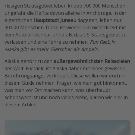
riesigen Staatsgebiet leben knapp 700.000 Menschen –
Travel Know How
ungefähr die Hälfte davon alleine in Anchorage. In der
Silvesterreisen
eigentlichen
Hauptstadt Juneau
dagegen, leben nur
Last Minute Urlaub Mallorca
30.000 Menschen. Diese ist wiederrum nicht direkt mit
dem Auto erreichbar ohne z.B. das US-Staatsgebiet zu
Last Minute Urlaub Deutschland
verlassen und eine Fähre zu nehmen.
Fun Fact:
In
Alaska gibt es mehr Gletscher als Ampeln.
Alaska gehört zu den
außergewöhnlichsten Reisezielen
der Welt. Für viele ist Alaska daher mit einer gewissen
Berührungsangst verknüpft. Diese wollen wir euch in
diesem Guide nehmen. Fragen wie man gut hinkommt,
was man vor Ort machen kann, was überhaupt
sehenswert ist und noch vieles mehr, klären wir hier in
diesem Artikel.