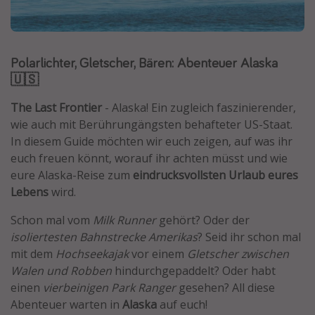
Normandie Urlaub
Goa Urlaub
Polarlichter, Gletscher, Bären: Abenteuer Alaska
St. Lucia Urlaub
🇺🇸
Kefalonia Urlaub
Krabi Urlaub
The Last Frontier
- Alaska! Ein zugleich faszinierender,
wie auch mit Berührungängsten behafteter US-Staat.
Tulum Urlaub
In diesem Guide möchten wir euch zeigen, auf was ihr
Sri Lanka Rundreise
euch freuen könnt, worauf ihr achten müsst und wie
Japan Rundreise
eure Alaska-Reise zum
eindrucksvollsten Urlaub eures
Lebens
wird.
Reisethemen
Schon mal vom
Milk Runner
gehört? Oder der
isoliertesten Bahnstrecke Amerikas
? Seid ihr schon mal
Alle Reisethemen
mit dem
Hochseekajak
vor einem
Gletscher zwischen
Wellnessurlaub
Walen und Robben
hindurchgepaddelt? Oder habt
einen
vierbeinigen Park Ranger
gesehen? All diese
Disneyland Paris
Abenteuer warten in
Alaska
auf euch!
Roadtrips