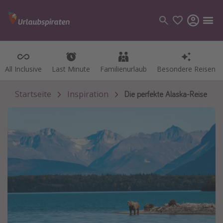
All Inclusive
All Inclusive
Last Minute
Last Minute
Familienurlaub
Familienurlaub
Besondere Reisen
Besondere Reisen
Kategorien
Flüge
Startseite
Inspiration
Die perfekte Alaska-Reise
Hotel
Pauschalreisen
Kreuzfahrten
Reiseziele
Alle Reiseziele
Bodensee Urlaub
Gozo Urlaub