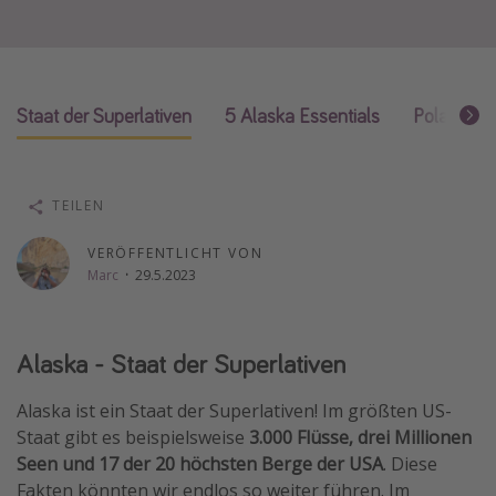
Wochenendtrip
Singlereisen
Strandurlaub
Staat der Superlativen
5 Alaska Essentials
Polarlichte
Gruppenreisen
Hotels in Hamburg
Hotels in Amsterdam
TEILEN
Hotels am Achensee
VERÖFFENTLICHT VON
Marc
·
29.5.2023
Weitere Themen
Reise Journal
Alaska - Staat der Superlativen
Familienurlaub in der Türkei
Alaska ist ein Staat der Superlativen! Im größten US-
Rundreisen in Thailand
Staat gibt es beispielsweise
3.000 Flüsse, drei Millionen
Bahnreisen in der Schweiz
Seen und 17 der 20 höchsten Berge der USA
. Diese
Reisepassfreie Reiseziele
Fakten könnten wir endlos so weiter führen. Im