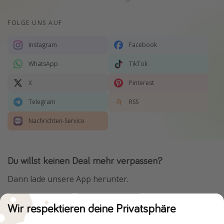
FOLGE UNS AUF
Instagram
Facebook
WhatsApp
TikTok
X
Pinterest
Telegram
RSS
Nachrichten-Service
Du willst keinen Deal mehr verpassen?
Dann lade unsere App herunter.
Wir respektieren deine Privatsphäre