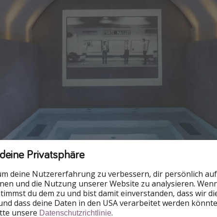
 deine Privatsphäre
um deine Nutzererfahrung zu verbessern, dir persönlich auf
nnen und die Nutzung unserer Website zu analysieren. Wenn 
 stimmst du dem zu und bist damit einverstanden, dass wir d
 das Private Spa
auf Anfrage
täglich bis Mitternacht für 5
und dass deine Daten in den USA verarbeitet werden könnte
itte unsere
.
 und absolut einzigartiges Erlebnis genießen.
Datenschutzrichtlinie