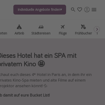
Individuelle Angebote finden
Individuelle Angebote finden
hrten
hrten
Airbnb
Airbnb
Städtereisen
Städtereisen
Flüge
Flüge
Frühbucher
Frühbucher
Kurzu
Kurzu
Dieses Hotel hat ein SPA mit
privatem Kino 🤩
chaut euch dieses 4* Hotel in Paris an, in dem ihr ein
rivates Kino-Spa mieten und alte Filme auf einem
rojektor ansehen könnt! 💦
b damit auf eure Bucket List!