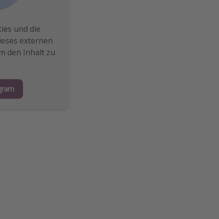
ies und die
dieses externen
m den Inhalt zu
agram