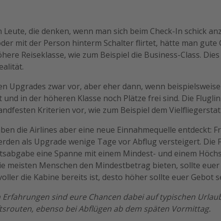
 Leute, die denken, wenn man sich beim Check-In schick an
oder mit der Person hinterm Schalter flirtet, hätte man gute
here Reiseklasse, wie zum Beispiel die Business-Class. Dies i
alität.
n Upgrades zwar vor, aber eher dann, wenn beispielsweise
t und in der höheren Klasse noch Plätze frei sind. Die Flugli
andfesten Kriterien vor, wie zum Beispiel dem Vielfliegersta
haben die Airlines aber eine neue Einnahmequelle entdeckt: F
rden als Upgrade wenige Tage vor Abflug versteigert. Die 
otsabgabe eine Spanne mit einem Mindest- und einem Höchst
 die meisten Menschen den Mindestbetrag bieten, sollte euer
voller die Kabine bereits ist, desto höher sollte euer Gebot s
n Erfahrungen sind eure Chancen dabei auf typischen Urlau
tsrouten, ebenso bei Abflügen ab dem späten Vormittag.