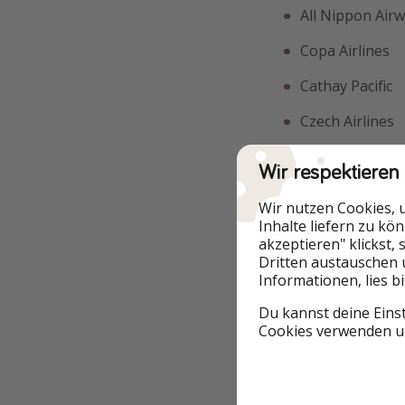
All Nippon Air
Copa Airlines
Cathay Pacific
Czech Airlines
Egypt Air
Wir respektieren
Fiji Airways
Wir nutzen Cookies, 
Inhalte liefern zu kö
Icelandair
akzeptieren" klickst,
Kenya Airways
Dritten austauschen 
Informationen, lies b
Kuwait Airways
Du kannst deine Eins
Cookies verwenden un
LATAM
Lufthansa
Qantas