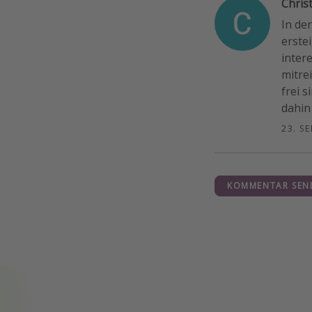
Christ
In de
erste
inter
mitre
frei 
dahin 
23. S
KOMMENTAR SEN