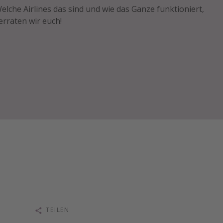
elche Airlines das sind und wie das Ganze funktioniert,
erraten wir euch!
TEILEN