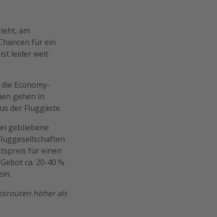
zieht, am
 Chancen für ein
st leider weit
 die Economy-
nien gehen in
tus der Fluggäste.
rei gebliebene
Fluggesellschaften
spreis für einen
 Gebot ca. 20-40 %
ein.
bsrouten höher als