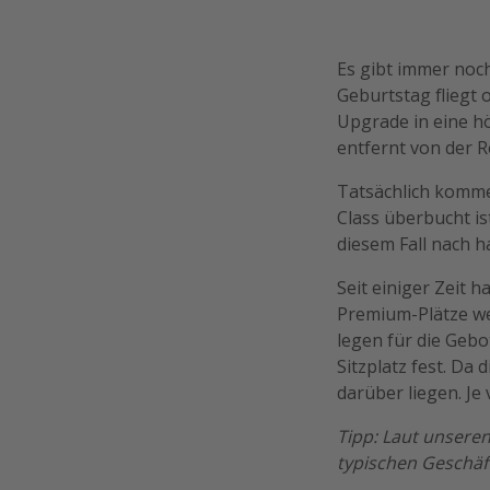
Es gibt immer noch
Geburtstag fliegt 
Upgrade in eine hö
entfernt von der Re
Tatsächlich komme
Class überbucht is
diesem Fall nach h
Seit einiger Zeit 
Premium-Plätze we
legen für die Geb
Sitzplatz fest. Da
darüber liegen. Je 
Tipp: Laut unsere
typischen Geschäf