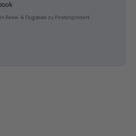
agram
book
k!
euesten Reisetrends & besten
n Reise- & Flugdeals zu Piratenpreisen!
und die besten Reisehacks!