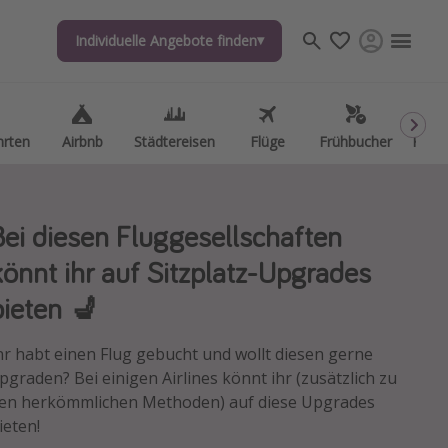
Individuelle Angebote finden
Individuelle Angebote finden
hrten
hrten
Airbnb
Airbnb
Städtereisen
Städtereisen
Flüge
Flüge
Frühbucher
Frühbucher
Kurzu
Kurzu
Bei diesen Fluggesellschaften
könnt ihr auf Sitzplatz-Upgrades
bieten 💺
hr habt einen Flug gebucht und wollt diesen gerne
pgraden? Bei einigen Airlines könnt ihr (zusätzlich zu
en herkömmlichen Methoden) auf diese Upgrades
ieten!