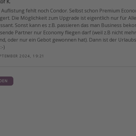
of K.
r Auflistung fehlt noch Condor. Selbst schon Premium Econo
igert. Die Möglichkeit zum Upgrade ist eigentlich nur für All
essant. Sonst kann es z.B. passieren das man Business bek
isende Partner nur Economy fliegen darf (weil z.B nicht me
sind, oder nur ein Gebot gewonnen hat). Dann ist der Urlaub
:-)
EPTEMBER 2024, 19:21
DEN