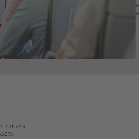
W
v
TLICHT VON
6.2025