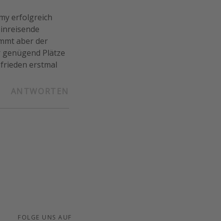
my erfolgreich
einreisende
ommt aber der
hr genügend Plätze
sfrieden erstmal
ANTWORTEN
FOLGE UNS AUF