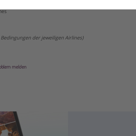
nes
e Bedingungen der jeweiligen Airlines)
roblem melden