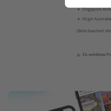
Singapore Airli
Virgin Australia
(Bitte beachtet di
Ein rechtliches P