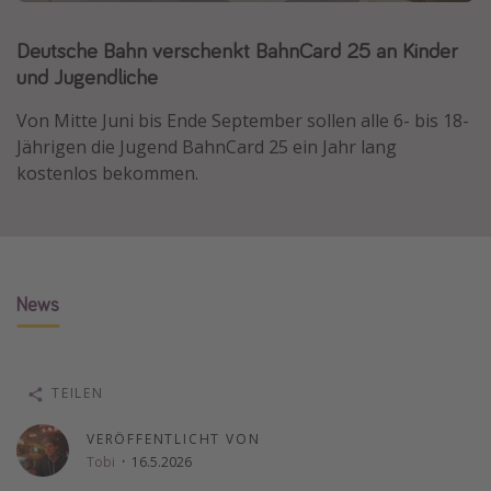
Normandie Urlaub
Deutsche Bahn verschenkt BahnCard 25 an Kinder
Goa Urlaub
und Jugendliche
St. Lucia Urlaub
Von Mitte Juni bis Ende September sollen alle 6- bis 18-
Kefalonia Urlaub
Jährigen die Jugend BahnCard 25 ein Jahr lang
Krabi Urlaub
kostenlos bekommen.
Tulum Urlaub
Sri Lanka Rundreise
Japan Rundreise
News
Reisethemen
Alle Reisethemen
TEILEN
Wellnessurlaub
VERÖFFENTLICHT VON
Disneyland Paris
Tobi
·
16.5.2026
Roadtrips