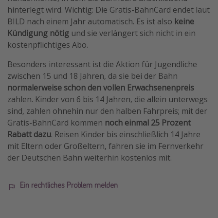
hinterlegt wird. Wichtig: Die Gratis-BahnCard endet laut
Travel Know How
BILD nach einem Jahr automatisch. Es ist also
keine
Silvesterreisen
Kündigung nötig
und sie verlängert sich nicht in ein
Last Minute Urlaub Mallorca
kostenpflichtiges Abo.
Last Minute Urlaub Deutschland
Besonders interessant ist die Aktion für Jugendliche
zwischen 15 und 18 Jahren, da sie bei der Bahn
normalerweise schon den vollen Erwachsenenpreis
zahlen. Kinder von 6 bis 14 Jahren, die allein unterwegs
sind, zahlen ohnehin nur den halben Fahrpreis; mit der
Gratis-BahnCard kommen
noch einmal 25 Prozent
Rabatt dazu
. Reisen Kinder bis einschließlich 14 Jahre
mit Eltern oder Großeltern, fahren sie im Fernverkehr
der Deutschen Bahn weiterhin kostenlos mit.
Ein rechtliches Problem melden