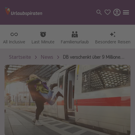
All Inclusive
All Inclusive
Last Minute
Last Minute
Familienurlaub
Familienurlaub
Besondere Reisen
Besondere Reisen
Kategorien
Flüge
Startseite
News
DB verschenkt über 9 Millionen BahnCards
Hotel
Pauschalreisen
Kreuzfahrten
Reiseziele
Alle Reiseziele
Bodensee Urlaub
Gozo Urlaub