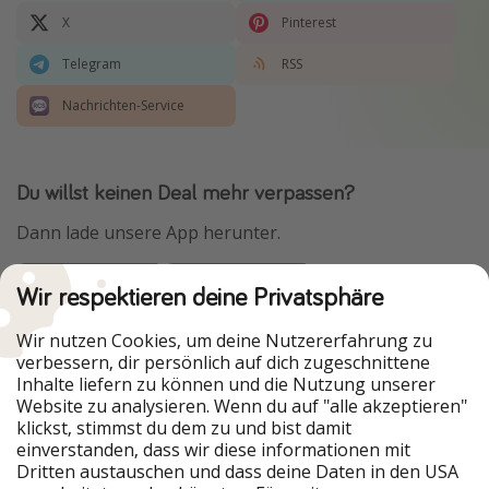
X
Pinterest
Telegram
RSS
Nachrichten-Service
Du willst keinen Deal mehr verpassen?
Dann lade unsere App herunter.
Wir respektieren deine Privatsphäre
Urlaubspiraten ist Teil der HolidayPirates Group
Wir nutzen Cookies, um deine Nutzererfahrung zu
verbessern, dir persönlich auf dich zugeschnittene
Unsere Märkte
Inhalte liefern zu können und die Nutzung unserer
Website zu analysieren. Wenn du auf "alle akzeptieren"
PiratinViaggio
HolidayPirates
klickst, stimmst du dem zu und bist damit
VakantiePiraten
WakacyjniPiraci
einverstanden, dass wir diese informationen mit
VoyagesPirates
Ferienpiraten
Dritten austauschen und dass deine Daten in den USA
Urlaubspiraten
ViajerosPiratas