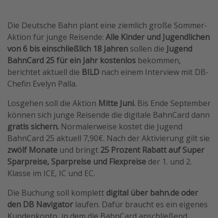
Wochenendtrip
Die Deutsche Bahn plant eine ziemlich große Sommer-
Singlereisen
Aktion für junge Reisende:
Alle Kinder und Jugendlichen
Strandurlaub
von 6 bis einschließlich 18 Jahren
sollen die
Jugend
Gruppenreisen
BahnCard 25 für ein Jahr kostenlos
bekommen,
berichtet aktuell die
BILD
nach einem Interview mit DB-
Hotels in Hamburg
Chefin Evelyn Palla.
Hotels in Amsterdam
Losgehen soll die Aktion
Mitte Juni.
Bis Ende September
Hotels am Achensee
können sich junge Reisende die digitale BahnCard dann
gratis sichern.
Normalerweise kostet die Jugend
Weitere Themen
BahnCard 25 aktuell 7,90€. Nach der Aktivierung gilt sie
zwölf Monate
und bringt
25 Prozent Rabatt auf Super
Reise Journal
Sparpreise, Sparpreise und Flexpreise
der 1. und 2.
Familienurlaub in der Türkei
Klasse im ICE, IC und EC.
Rundreisen in Thailand
Die Buchung soll komplett
digital über bahn.de oder
Bahnreisen in der Schweiz
den DB Navigator
laufen. Dafür braucht es ein eigenes
Reisepassfreie Reiseziele
Kundenkonto, in dem die BahnCard anschließend