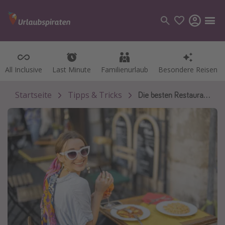
All Inclusive
All Inclusive
Last Minute
Last Minute
Familienurlaub
Familienurlaub
Besondere Reisen
Besondere Reisen
Kategorien
Flüge
Startseite
Tipps & Tricks
Die besten Restaurants in Rom 🇮🇹🍝
Hotel
Pauschalreisen
Kreuzfahrten
Reiseziele
Alle Reiseziele
Bodensee Urlaub
Gozo Urlaub