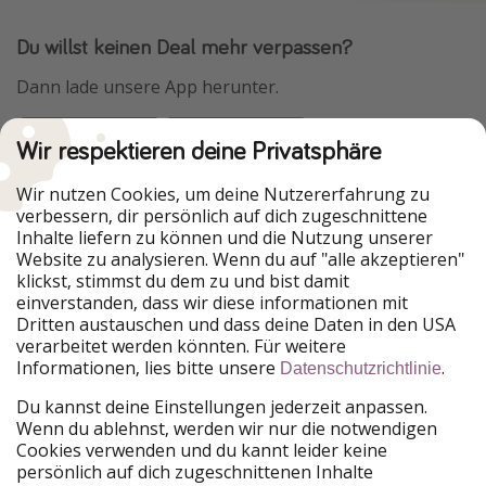
Du willst keinen Deal mehr verpassen?
Dann lade unsere App herunter.
Wir respektieren deine Privatsphäre
Urlaubspiraten ist Teil der HolidayPirates Group
Wir nutzen Cookies, um deine Nutzererfahrung zu
verbessern, dir persönlich auf dich zugeschnittene
Unsere Märkte
Inhalte liefern zu können und die Nutzung unserer
Website zu analysieren. Wenn du auf "alle akzeptieren"
PiratinViaggio
HolidayPirates
klickst, stimmst du dem zu und bist damit
VakantiePiraten
WakacyjniPiraci
einverstanden, dass wir diese informationen mit
VoyagesPirates
Ferienpiraten
Dritten austauschen und dass deine Daten in den USA
Urlaubspiraten
ViajerosPiratas
verarbeitet werden könnten. Für weitere
TravelPirates
Informationen, lies bitte unsere
.
Datenschutzrichtlinie
Unsere Gruppe
Du kannst deine Einstellungen jederzeit anpassen.
HolidayPirates Group
Wenn du ablehnst, werden wir nur die notwendigen
Cookies verwenden und du kannt leider keine
Lerne uns kennen
Rechtliches
persönlich auf dich zugeschnittenen Inhalte