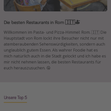
Normandie Urlaub
Goa Urlaub
Die besten Restaurants in Rom 🇮🇹🍝
St. Lucia Urlaub
Kefalonia Urlaub
Willkommen im Pasta- und Pizza-Himmel: Rom. 🇮🇹 Die
Krabi Urlaub
Hauptstadt von Rom lockt ihre Besucher nicht nur mit
atemberaubenden Sehenswürdigkeiten, sondern auch
Tulum Urlaub
unglaublich gutem Essen. Als wahrer Foodie hat es
Sri Lanka Rundreise
mich natürlich auch in die Stadt gelockt und ich habe es
Japan Rundreise
mir nicht nehmen lassen, die besten Restaurants für
euch herauszusuchen. 🤤
Reisethemen
Alle Reisethemen
Wellnessurlaub
Unsere Top 5
Disneyland Paris
Roadtrips