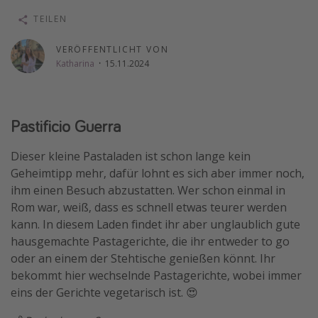
Wochenendtrip
TEILEN
Singlereisen
VERÖFFENTLICHT VON
Strandurlaub
Katharina
·
15.11.2024
Gruppenreisen
Hotels in Hamburg
Pastificio Guerra
Hotels in Amsterdam
Hotels am Achensee
Dieser kleine Pastaladen ist schon lange kein
Geheimtipp mehr, dafür lohnt es sich aber immer noch,
ihm einen Besuch abzustatten. Wer schon einmal in
Weitere Themen
Rom war, weiß, dass es schnell etwas teurer werden
Reise Journal
kann. In diesem Laden findet ihr aber unglaublich gute
hausgemachte Pastagerichte, die ihr entweder to go
Familienurlaub in der Türkei
oder an einem der Stehtische genießen könnt. Ihr
Rundreisen in Thailand
bekommt hier wechselnde Pastagerichte, wobei immer
Bahnreisen in der Schweiz
eins der Gerichte vegetarisch ist. 😍
Reisepassfreie Reiseziele