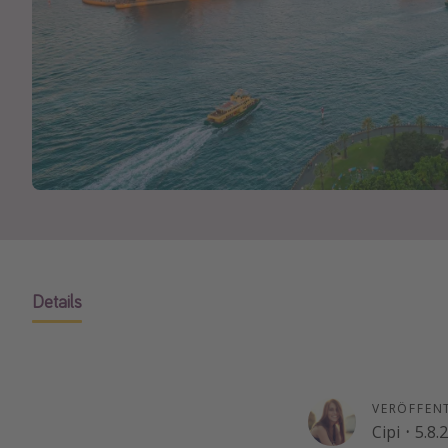
Details
VERÖFFEN
Cipi
·
5.8.