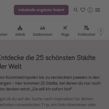
Individuelle Angebote finden
Individuelle Angebote finden
hrten
hrten
Airbnb
Airbnb
Städtereisen
Städtereisen
Flüge
Flüge
Frühbucher
Frühbucher
Kurzu
Kurzu
Entdecke die 25 schönsten Städte
der Welt
on Kunstmetropolen bis zu versteckten Juwelen in den
ergen – hier kommen 25 Städte, bei denen du nur noch
ins denken wirst: „Da will ich sofort hin!“
gal ob du auf der Suche nach Inspiration für deinen
ächsten romantischen Trip, ein Solo-Abenteuer oder