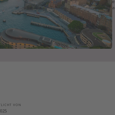
e
a
TLICHT VON
2025