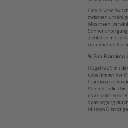
Eine Brücke zwisc
zwischen unzählig
Moscheen, verwink
Sonnenuntergänge
zieht dich mit sei
traumhaften Küche
9. San Francisco
Hügel rauf, mit de
dabei immer der Oz
Francisco ist ein e
Painted Ladies bis
es an jeder Ecke e
Spaziergang durch
Mission District g