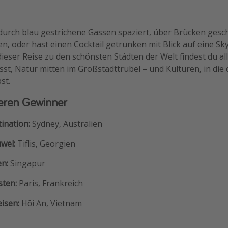
durch blau gestrichene Gassen spaziert, über Brücken gesch
 oder hast einen Cocktail getrunken mit Blick auf eine Skyl
eser Reise zu den schönsten Städten der Welt findest du all 
ässt, Natur mitten im Großstadttrubel – und Kulturen, in die 
st.
eren Gewinner
ination:
Sydney, Australien
wel:
Tiflis, Georgien
en:
Singapur
ten:
Paris, Frankreich
isen:
Hội An, Vietnam