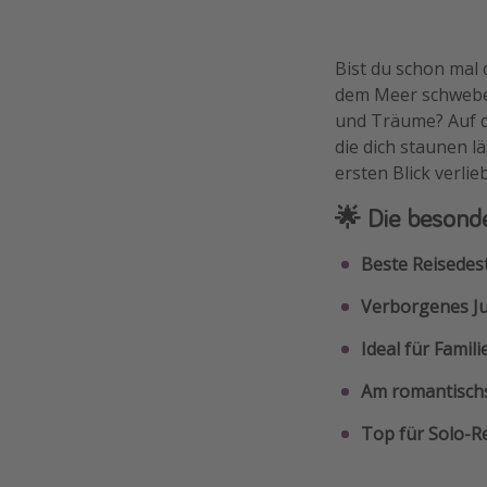
Bist du schon mal 
dem Meer schweben,
und Träume? Auf di
die dich staunen l
ersten Blick verlieb
🌟 Die besond
Beste Reisedest
Verborgenes Ju
Ideal für Famili
Am romantischs
Top für Solo-Re