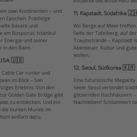
entdecke das echte Herz der
hen zwei Kontinenten – und
11. Kapstadt, Südafrika 🇿
en Epochen. Prächtige
elte Basare und
Wo Berge auf Meer treffen.
 am Bosporus: Istanbul
Seite der Tafelberg, auf de
ner Energie und seiner
Traumstrände – Kapstadt ist 
 in den Bann.
Abenteuer, Kultur und gute
wollen.
, USA 🇺🇸
12. Seoul, Südkorea 🇰🇷
r Cable Car runter und
ean im Blick – San
Eine futuristische Megacity 
inziges Erlebnis. Von den
Seele. Seoul verbindet tradi
 zur Golden Gate Bridge gibt
glitzernden Hochhäusern –
twas zu entdecken. Und ein
Nachtleben? Schlummert ni
 die bunten Murals im
ehört einfach dazu.