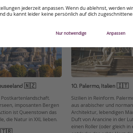
tellungen jederzeit anpassen. Wenn du ablehnst, werden wi
d du kannt leider keine persönlich auf dich zugeschnitten
Nur notwendige
Anpassen
euseeland 🇳🇿
10. Palermo, Italien 🇮🇹
f Postkartenlandschaft.
Sizilien in Reinform. Palerm
erseen, imposanten Bergen
aus arabischer und norman
ction ist Queenstown das
Architektur, lebendigen M
le, die Natur in XXL lieben.
Duft von Arancine in der Luf
einen Roller (oder gleich in
i 🇹🇷