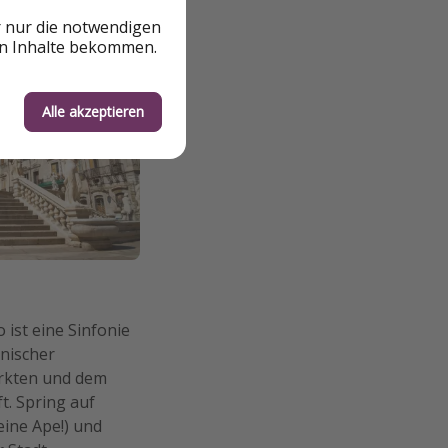
r nur die notwendigen
en Inhalte bekommen.
Alle akzeptieren
o ist eine Sinfonie
nischer
ärkten und dem
t. Spring auf
 eine Ape!) und