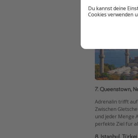
Du kannst deine Eins
Cookies verwenden un
7. Queenstown, N
Adrenalin trifft au
Zwischen Gletsch
und jeder Menge A
perfekte Ziel für al
8. Istanbul, Türke