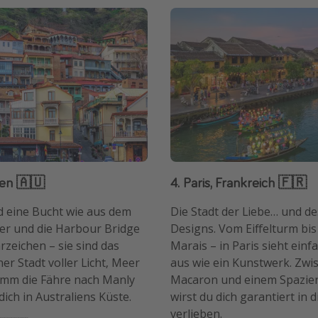
lien 🇦🇺
4. Paris, Frankreich 🇫🇷
d eine Bucht wie aus dem
Die Stadt der Liebe… und d
per und die Harbour Bridge
Designs. Vom Eiffelturm bi
rzeichen – sie sind das
Marais – in Paris sieht einf
er Stadt voller Licht, Meer
aus wie ein Kunstwerk. Zwi
imm die Fähre nach Manly
Macaron und einem Spazier
dich in Australiens Küste.
wirst du dich garantiert in d
verlieben.