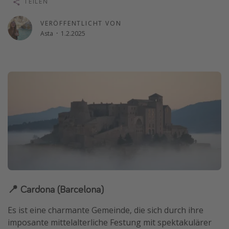
TEILEN
Wochenendtrip
VERÖFFENTLICHT VON
Singlereisen
Asta
·
1.2.2025
Strandurlaub
Gruppenreisen
Hotels in Hamburg
Hotels in Amsterdam
Hotels am Achensee
Weitere Themen
Reise Journal
Familienurlaub in der Türkei
📍 Cardona (Barcelona)
Rundreisen in Thailand
Es ist eine charmante Gemeinde, die sich durch ihre
Bahnreisen in der Schweiz
imposante mittelalterliche Festung mit spektakulärer
Reisepassfreie Reiseziele