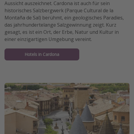
Aussicht auszeichnet. Cardona ist auch für sein
Travel Know How
historisches Salzbergwerk (Parque Cultural de la
Montaña de Sal) berühmt, ein geologisches Paradies,
Silvesterreisen
das jahrhundertelange Salzgewinnung zeigt. Kurz
Last Minute Urlaub Mallorca
gesagt, es ist ein Ort, der Erbe, Natur und Kultur in
Last Minute Urlaub Deutschland
einer einzigartigen Umgebung vereint.
Hotels in Cardona