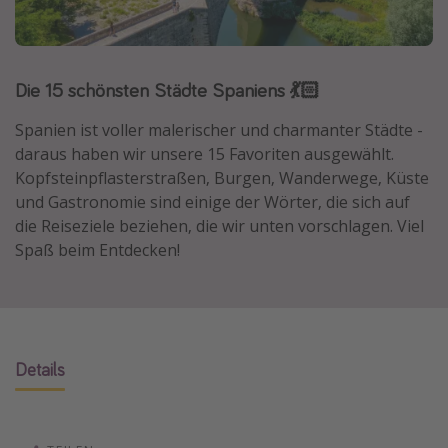
Normandie Urlaub
Goa Urlaub
Die 15 schönsten Städte Spaniens 💃🏻
St. Lucia Urlaub
Kefalonia Urlaub
Spanien ist voller malerischer und charmanter Städte -
Krabi Urlaub
daraus haben wir unsere 15 Favoriten ausgewählt.
Kopfsteinpflasterstraßen, Burgen, Wanderwege, Küste
Tulum Urlaub
und Gastronomie sind einige der Wörter, die sich auf
Sri Lanka Rundreise
die Reiseziele beziehen, die wir unten vorschlagen. Viel
Japan Rundreise
Spaß beim Entdecken!
Reisethemen
Alle Reisethemen
Details
Wellnessurlaub
Disneyland Paris
Roadtrips