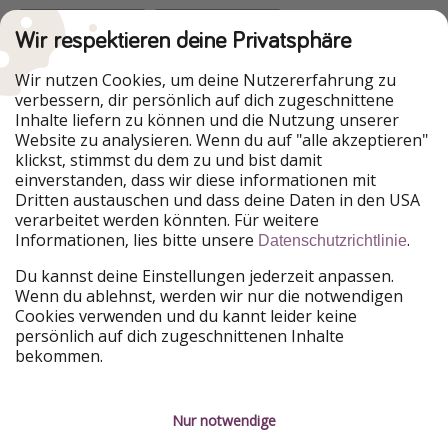
Wir respektieren deine Privatsphäre
Urlaubspiraten ist Teil der HolidayPirates Group
Wir nutzen Cookies, um deine Nutzererfahrung zu
verbessern, dir persönlich auf dich zugeschnittene
Unsere Märkte
Inhalte liefern zu können und die Nutzung unserer
Website zu analysieren. Wenn du auf "alle akzeptieren"
PiratinViaggio
HolidayPirates
klickst, stimmst du dem zu und bist damit
VakantiePiraten
WakacyjniPiraci
einverstanden, dass wir diese informationen mit
VoyagesPirates
Ferienpiraten
Dritten austauschen und dass deine Daten in den USA
Urlaubspiraten
ViajerosPiratas
verarbeitet werden könnten. Für weitere
TravelPirates
Informationen, lies bitte unsere
.
Datenschutzrichtlinie
Unsere Gruppe
Du kannst deine Einstellungen jederzeit anpassen.
HolidayPirates Group
Wenn du ablehnst, werden wir nur die notwendigen
Cookies verwenden und du kannt leider keine
Lerne uns kennen
Rechtliches
persönlich auf dich zugeschnittenen Inhalte
bekommen.
Über uns
Datenschutz
Karriere
Impressum
Nur notwendige
Presse
Unsere Regeln