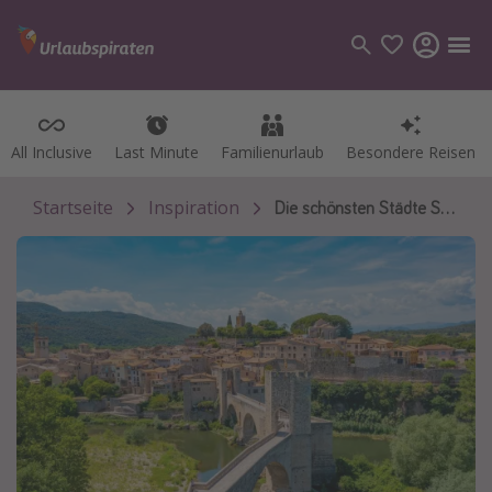
All Inclusive
All Inclusive
Last Minute
Last Minute
Familienurlaub
Familienurlaub
Besondere Reisen
Besondere Reisen
Kategorien
Flüge
Startseite
Inspiration
Die schönsten Städte Spaniens
Hotel
Pauschalreisen
Kreuzfahrten
Reiseziele
Alle Reiseziele
Bodensee Urlaub
Gozo Urlaub