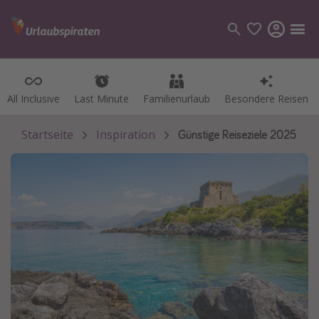
All Inclusive
All Inclusive
Last Minute
Last Minute
Familienurlaub
Familienurlaub
Besondere Reisen
Besondere Reisen
Kategorien
Flüge
Startseite
Inspiration
Günstige Reiseziele 2025
Hotel
Pauschalreisen
Kreuzfahrten
Reiseziele
Alle Reiseziele
Bodensee Urlaub
Gozo Urlaub