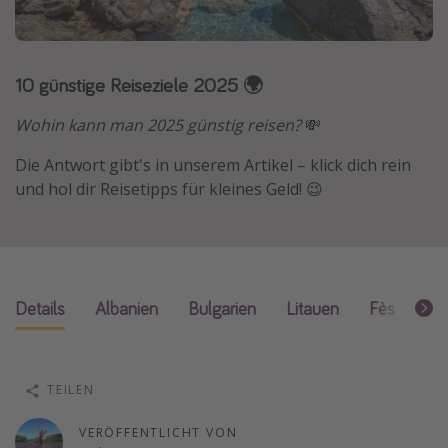
Normandie Urlaub
Goa Urlaub
10 günstige Reiseziele 2025 🌍
St. Lucia Urlaub
Kefalonia Urlaub
Wohin kann man 2025 günstig reisen?
💸
Krabi Urlaub
Die Antwort gibt's in unserem Artikel – klick dich rein
Tulum Urlaub
und hol dir Reisetipps für kleines Geld! 😉
Sri Lanka Rundreise
Japan Rundreise
Reisethemen
Details
Albanien
Bulgarien
Litauen
Fès
Kal
Alle Reisethemen
Wellnessurlaub
TEILEN
Disneyland Paris
VERÖFFENTLICHT VON
Roadtrips