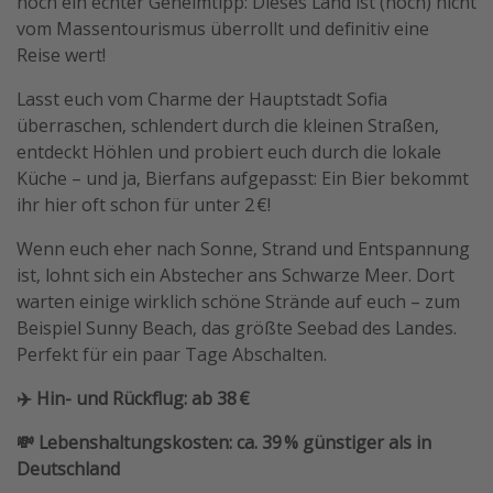
noch ein echter Geheimtipp: Dieses Land ist (noch) nicht
vom Massentourismus überrollt und definitiv eine
Reise wert!
Lasst euch vom Charme der Hauptstadt Sofia
überraschen, schlendert durch die kleinen Straßen,
entdeckt Höhlen und probiert euch durch die lokale
Küche – und ja, Bierfans aufgepasst: Ein Bier bekommt
ihr hier oft schon für unter 2 €!
Wenn euch eher nach Sonne, Strand und Entspannung
ist, lohnt sich ein Abstecher ans Schwarze Meer. Dort
warten einige wirklich schöne Strände auf euch – zum
Beispiel Sunny Beach, das größte Seebad des Landes.
Perfekt für ein paar Tage Abschalten.
✈️ Hin- und Rückflug: ab 38 €
💸 Lebenshaltungskosten: ca. 39 % günstiger als in
Deutschland