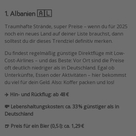
Travel Know How
1. Albanien 🇦🇱
Silvesterreisen
Traumhafte Strände, super Preise – wenn du für 2025
Last Minute Urlaub Mallorca
noch ein neues Land auf deiner Liste brauchst, dann
Last Minute Urlaub Deutschland
solltest du dir dieses Trendziel definitiv merken.
Du findest regelmäßig günstige Direktflüge mit Low-
Cost-Airlines – und das Beste: Vor Ort sind die Preise
oft deutlich niedriger als in Deutschland. Egal ob
Unterkünfte, Essen oder Aktivitäten – hier bekommst
du viel für dein Geld. Also: Koffer packen und los!
✈️ Hin- und Rückflug: ab 48 €
💸 Lebenshaltungskosten: ca. 33 % günstiger als in
Deutschland
🍺 Preis für ein Bier (0,5 l): ca. 1,29 €