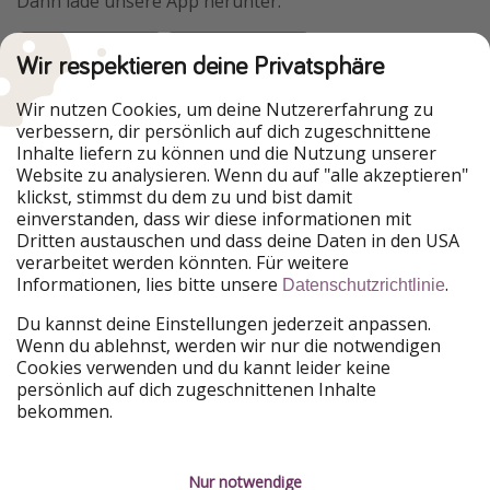
Dann lade unsere App herunter.
Wir respektieren deine Privatsphäre
Urlaubspiraten ist Teil der HolidayPirates Group
Wir nutzen Cookies, um deine Nutzererfahrung zu
verbessern, dir persönlich auf dich zugeschnittene
Unsere Märkte
Inhalte liefern zu können und die Nutzung unserer
Website zu analysieren. Wenn du auf "alle akzeptieren"
PiratinViaggio
HolidayPirates
klickst, stimmst du dem zu und bist damit
VakantiePiraten
WakacyjniPiraci
einverstanden, dass wir diese informationen mit
VoyagesPirates
Ferienpiraten
Dritten austauschen und dass deine Daten in den USA
Urlaubspiraten
ViajerosPiratas
verarbeitet werden könnten. Für weitere
TravelPirates
Informationen, lies bitte unsere
.
Datenschutzrichtlinie
Unsere Gruppe
Du kannst deine Einstellungen jederzeit anpassen.
HolidayPirates Group
Wenn du ablehnst, werden wir nur die notwendigen
Cookies verwenden und du kannt leider keine
Lerne uns kennen
Rechtliches
persönlich auf dich zugeschnittenen Inhalte
bekommen.
Über uns
Datenschutz
Karriere
Impressum
Nur notwendige