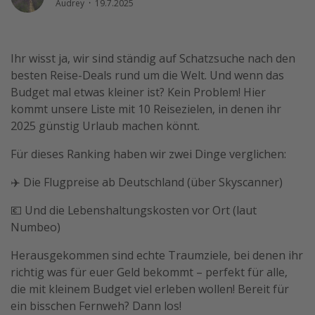
Audrey
·
19.7.2025
Wochenendtrip
Singlereisen
Ihr wisst ja, wir sind ständig auf Schatzsuche nach den
Strandurlaub
besten Reise-Deals rund um die Welt. Und wenn das
Gruppenreisen
Budget mal etwas kleiner ist? Kein Problem! Hier
Hotels in Hamburg
kommt unsere Liste mit 10 Reisezielen, in denen ihr
2025 günstig Urlaub machen könnt.
Hotels in Amsterdam
Hotels am Achensee
Für dieses Ranking haben wir zwei Dinge verglichen:
✈️ Die Flugpreise ab Deutschland (über Skyscanner)
Weitere Themen
💶 Und die Lebenshaltungskosten vor Ort (laut
Reise Journal
Numbeo)
Familienurlaub in der Türkei
Herausgekommen sind echte Traumziele, bei denen ihr
Rundreisen in Thailand
richtig was für euer Geld bekommt – perfekt für alle,
Bahnreisen in der Schweiz
die mit kleinem Budget viel erleben wollen! Bereit für
ein bisschen Fernweh? Dann los!
Reisepassfreie Reiseziele