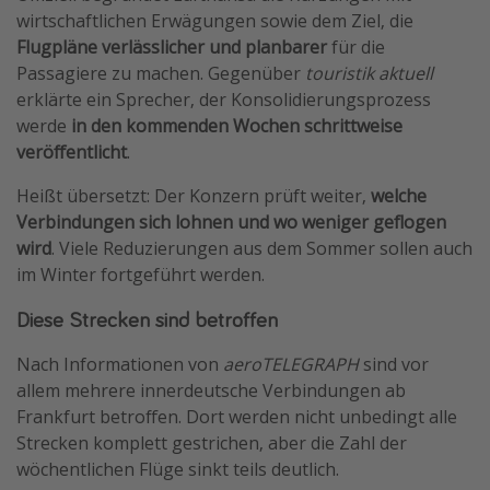
wirtschaftlichen Erwägungen sowie dem Ziel, die
Travel Know How
Flugpläne verlässlicher und planbarer
für die
Silvesterreisen
Passagiere zu machen. Gegenüber
touristik aktuell
erklärte ein Sprecher, der Konsolidierungsprozess
Last Minute Urlaub Mallorca
werde
in den kommenden Wochen schrittweise
Last Minute Urlaub Deutschland
veröffentlicht
.
Heißt übersetzt: Der Konzern prüft weiter,
welche
Verbindungen sich lohnen und wo weniger geflogen
wird
. Viele Reduzierungen aus dem Sommer sollen auch
im Winter fortgeführt werden.
Diese Strecken sind betroffen
Nach Informationen von
aeroTELEGRAPH
sind vor
allem mehrere innerdeutsche Verbindungen ab
Frankfurt betroffen. Dort werden nicht unbedingt alle
Strecken komplett gestrichen, aber die Zahl der
wöchentlichen Flüge sinkt teils deutlich.