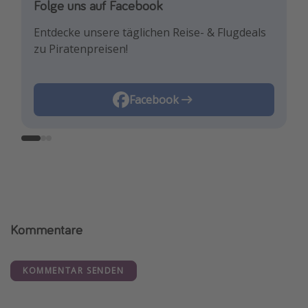
Folge uns auf Facebook
Folge uns auf Instagram
Folge uns auf TikTok!
Entdecke unsere täglichen Reise- & Flugdeals
Lass uns dich mit den neuesten Reisetrends &
Für die heißesten Deals und die besten
zu Piratenpreisen!
besten Reisedeals inspirieren!
Reisehacks!
Instagram
Facebook
TikTok
Kommentare
KOMMENTAR SENDEN