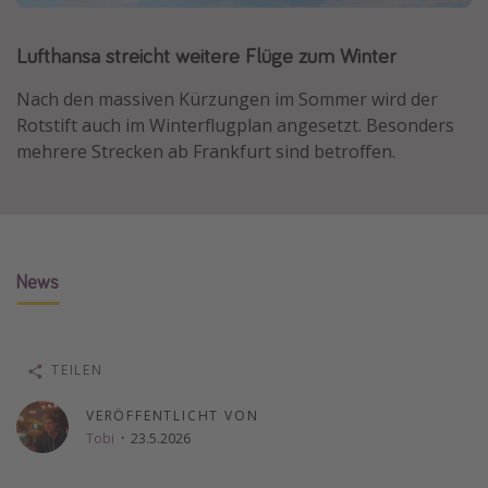
Normandie Urlaub
Lufthansa streicht weitere Flüge zum Winter
Goa Urlaub
St. Lucia Urlaub
Nach den massiven Kürzungen im Sommer wird der
Rotstift auch im Winterflugplan angesetzt. Besonders
Kefalonia Urlaub
mehrere Strecken ab Frankfurt sind betroffen.
Krabi Urlaub
Tulum Urlaub
Sri Lanka Rundreise
Japan Rundreise
News
Reisethemen
TEILEN
Alle Reisethemen
Wellnessurlaub
VERÖFFENTLICHT VON
Tobi
·
23.5.2026
Disneyland Paris
Roadtrips