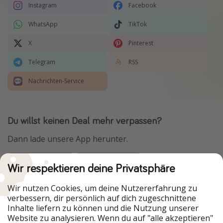
Instagram
Facebook
WhatsApp
TikTok
X
Pinterest
Telegram
RSS
Nachrichten-Service
Du willst keinen Deal mehr verpassen?
Dann lade unsere App herunter.
Wir respektieren deine Privatsphäre
Urlaubspiraten ist Teil der HolidayPirates Group
Wir nutzen Cookies, um deine Nutzererfahrung zu
verbessern, dir persönlich auf dich zugeschnittene
Unsere Märkte
Inhalte liefern zu können und die Nutzung unserer
Website zu analysieren. Wenn du auf "alle akzeptieren"
PiratinViaggio
HolidayPirates