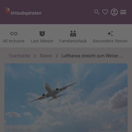
All Inclusive
All Inclusive
Last Minute
Last Minute
Familienurlaub
Familienurlaub
Besondere Reisen
Besondere Reisen
Kategorien
Flüge
Startseite
News
Lufthansa streicht zum Winter weitere Flüge
Hotel
Pauschalreisen
Kreuzfahrten
Reiseziele
Alle Reiseziele
Bodensee Urlaub
Gozo Urlaub