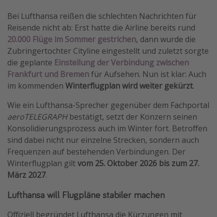
Wochenendtrip
Bei Lufthansa reißen die schlechten Nachrichten für
Reisende nicht ab: Erst hatte die Airline bereits rund
Singlereisen
20.000 Flüge im Sommer gestrichen
, dann wurde die
Strandurlaub
Zubringertochter Cityline eingestellt und zuletzt sorgte
Gruppenreisen
die geplante
Einstellung der Verbindung zwischen
Frankfurt und Bremen
für Aufsehen. Nun ist klar: Auch
Hotels in Hamburg
im kommenden
Winterflugplan wird weiter gekürzt
.
Hotels in Amsterdam
Wie ein Lufthansa-Sprecher gegenüber dem Fachportal
Hotels am Achensee
aeroTELEGRAPH
bestätigt, setzt der Konzern seinen
Konsolidierungsprozess auch im Winter fort. Betroffen
Weitere Themen
sind dabei nicht nur einzelne Strecken, sondern auch
Frequenzen auf bestehenden Verbindungen. Der
Reise Journal
Winterflugplan gilt
vom 25. Oktober 2026 bis zum 27.
Familienurlaub in der Türkei
März 2027
.
Rundreisen in Thailand
Lufthansa will Flugpläne stabiler machen
Bahnreisen in der Schweiz
Offiziell begründet Lufthansa die Kürzungen mit
Reisepassfreie Reiseziele