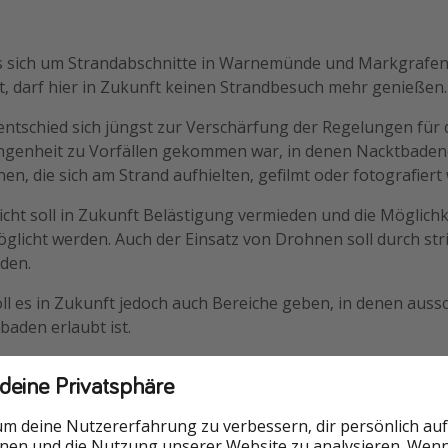
s sich um Strandabschnitte in Warnemünde und Markgrafen
t, darf hier in Zukunft keinen Strandbesuch mehr genießen.
entschied sich jüngst zur Verschärfung der Regelungen für 
angenheit zu Vorfällen gekommen war, in denen Nacktbade
en, die sich am Strand aufhielten, gefilmt oder fotografier
icht soll in Zukunft Belästigung vermieden und die Möglichk
öglicht werden. Auch der Einsatz von Drohnen soll durch st
den.
 es in Zukunft jedoch auch Bereiche geben, in denen aussc
aden erlaubt ist.
 deine Privatsphäre
roblem melden
um deine Nutzererfahrung zu verbessern, dir persönlich auf
nnen und die Nutzung unserer Website zu analysieren. Wenn 