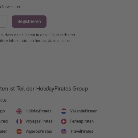
m Newsletter
Registrieren
ein, dass deine Daten in den USA verarbeitet
tere Informationen findest du in unserer
ten ist Teil der HolidayPirates Group
kte
gio
HolidayPirates
VakantiePiraten
iraci
VoyagesPirates
Ferienpiraten
aten
ViajerosPiratas
TravelPirates