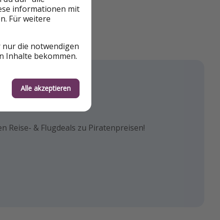
iese informationen mit
n. Für weitere
r nur die notwendigen
en Inhalte bekommen.
Alle akzeptieren
agram
book
k!
euesten Reisetrends & besten
n Reise- & Flugdeals zu Piratenpreisen!
und die besten Reisehacks!