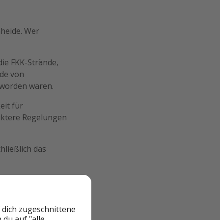
heide. Wer
die FKK-Strände,
nde von
t worden waren.
eit für
riktere Regelungen
hließlich das
 dich zugeschnittene
du auf "alle