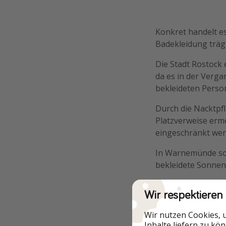
Konkret handelt e
Badekleidung träg
Die Stadt Rostock 
da es in der Verg
bekleideten Person
Durch die Nacktpfl
Platzverweise erm
eingeschränkt wer
In Warnemünde soll
bekleidete Sonnenb
Wir respektieren
Ein rechtliches P
Wir nutzen Cookies, 
Inhalte liefern zu kö