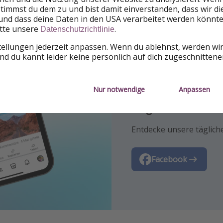
 stimmst du dem zu und bist damit einverstanden, dass wir d
und dass deine Daten in den USA verarbeitet werden könnte
itte unsere
.
Datenschutzrichtlinie
tellungen jederzeit anpassen. Wenn du ablehnst, werden wi
d du kannt leider keine persönlich auf dich zugeschnitten
Nur notwendige
Anpassen
Folge uns auf Inst
Folge uns auf Face
Folge uns auf TikTo
Lass uns dich mit den n
Entdecke unsere tägliche
Für die heißesten Deals 
Reisedeals inspirieren!
Facebook
TikTok
Instagram