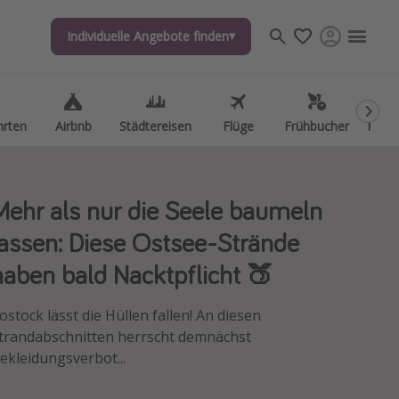
Individuelle Angebote finden
Individuelle Angebote finden
hrten
hrten
Airbnb
Airbnb
Städtereisen
Städtereisen
Flüge
Flüge
Frühbucher
Frühbucher
Kurzu
Kurzu
Mehr als nur die Seele baumeln
lassen: Diese Ostsee-Strände
haben bald Nacktpflicht 🍑
ostock lässt die Hüllen fallen! An diesen
trandabschnitten herrscht demnächst
ekleidungsverbot...