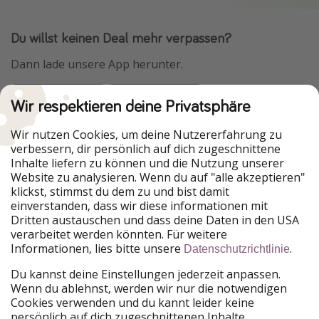
Du willst keinen Deal mehr verpassen?
Dann lade unsere App herunter.
Wir respektieren deine Privatsphäre
Urlaubspiraten ist Teil der HolidayPirates Group
Wir nutzen Cookies, um deine Nutzererfahrung zu
verbessern, dir persönlich auf dich zugeschnittene
Unsere Märkte
Inhalte liefern zu können und die Nutzung unserer
Website zu analysieren. Wenn du auf "alle akzeptieren"
PiratinViaggio
HolidayPirates
klickst, stimmst du dem zu und bist damit
VakantiePiraten
WakacyjniPiraci
einverstanden, dass wir diese informationen mit
VoyagesPirates
Ferienpiraten
Dritten austauschen und dass deine Daten in den USA
Urlaubspiraten
ViajerosPiratas
verarbeitet werden könnten. Für weitere
TravelPirates
Informationen, lies bitte unsere
.
Datenschutzrichtlinie
Unsere Gruppe
Du kannst deine Einstellungen jederzeit anpassen.
HolidayPirates Group
Wenn du ablehnst, werden wir nur die notwendigen
Cookies verwenden und du kannt leider keine
Lerne uns kennen
Rechtliches
persönlich auf dich zugeschnittenen Inhalte