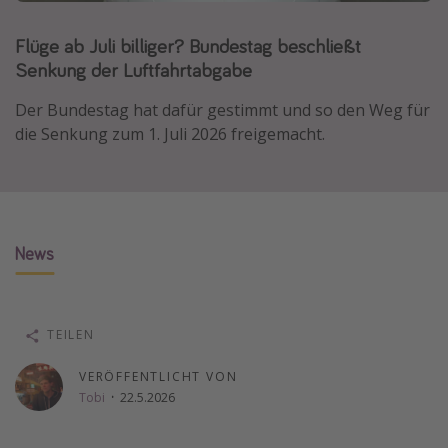
Normandie Urlaub
Flüge ab Juli billiger? Bundestag beschließt
Goa Urlaub
Senkung der Luftfahrtabgabe
St. Lucia Urlaub
Der Bundestag hat dafür gestimmt und so den Weg für
Kefalonia Urlaub
die Senkung zum 1. Juli 2026 freigemacht.
Krabi Urlaub
Tulum Urlaub
Sri Lanka Rundreise
Japan Rundreise
News
Reisethemen
TEILEN
Alle Reisethemen
Wellnessurlaub
VERÖFFENTLICHT VON
Tobi
·
22.5.2026
Disneyland Paris
Roadtrips