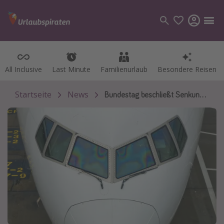
All Inclusive
Last Minute
Familienurlaub
Besondere Reisen
Kategorien
Flüge
Startseite
News
Bundestag beschließt Senkung der Luftfahrtabgabe
Hotel
Pauschalreisen
Kreuzfahrten
Reiseziele
Alle Reiseziele
Bodensee Urlaub
Gozo Urlaub