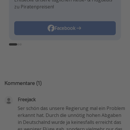
zu Piratenpreisen!
besten Reisedeals inspirieren!
Reisehacks!
Instagram
Facebook
TikTok
Kommentare
(1)
Freejack
Ser schön das unsere Regierung mal ein Problem
erkannt hat. Durch die unnötig hohen Abgaben
in Deutschalnd wurde ja keinesfalls erreicht das
es weniger Flüge gab, sondern vielmehr nur das