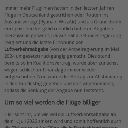
Wochenendtrip
Immer mehr Fluglinien hatten in den letzten Jahren
Flüge in Deutschland gestrichen oder Routen ins
Singlereisen
Ausland verlegt (Ryanair, WizzAir) und als Grund die im
Strandurlaub
europäischen Vergleich deutlich höheren Abgaben
Gruppenreisen
hierzulande genannt. Darauf hat die Bundesregierung
reagiert und die letzte Erhöhung der
Hotels in Hamburg
Luftverkehrsabgabe
(von der Ampelregierung im Mai
Hotels in Amsterdam
2024 umgesetzt) rückgängig gemacht. Dies stand
Hotels am Achensee
bereits so im Koalitionsvertrag, wurde aber zunächst
wegen schlechter Finanzlage immer wieder
aufgeschoben. Nun wurde der Antrag zur Abstimmung
Weitere Themen
in den Bundestag gegeben und dort angenommen,
Reise Journal
sodass die Senkung der Abgabe nun feststeht.
Familienurlaub in der Türkei
Um so viel werden die Flüge billiger
Rundreisen in Thailand
Hier seht ihr, um wie viel die Luftverkehrsabgabe ab
Bahnreisen in der Schweiz
dem 1. Juli 2026 sinken wird und somit hoffentlich auch
Reisepassfreie Reiseziele
die Ticketpreise für
Flüge, die in Deutschland starten
: