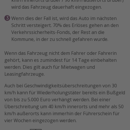
km/h innerorts drüber / 90 km/h außerorts drüber)
wird das Fahrzeug dauerhaft eingezogen.
Travel Know How
Silvesterreisen
Wenn dies der Fall ist, wird das Auto im nächsten
Schritt versteigert. 70% des Erlöses gehen an den
Last Minute Urlaub Mallorca
Verkehrssicherheits-Fonds, der Rest an die
Last Minute Urlaub Deutschland
Kommune, in der zu schnell gefahren wurde.
Wenn das Fahrzeug nicht dem Fahrer oder Fahrerin
gehört, kann es zumindest für 14 Tage einbehalten
werden. Dies gilt auch für Mietwagen und
Leasingfahrzeuge.
Auch bei Geschwindigkeitsüberschreitungen von 30
km/h kann für Wiederholungstäter bereits ein Bußgeld
von bis zu 5.000 Euro verhängt werden. Bei einer
Überschreitung um 40 km/h innerorts und mehr als 50
km/h außerorts kann immerhin der Führerschein für
vier Wochen eingezogen werden.