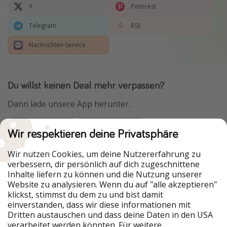
X
Pinterest
Telegram
RSS
Nachrichten-Service
Du willst keinen Deal mehr verpassen?
Dann lade unsere App herunter.
Wir respektieren deine Privatsphäre
Urlaubspiraten ist Teil der HolidayPirates Group
Wir nutzen Cookies, um deine Nutzererfahrung zu
verbessern, dir persönlich auf dich zugeschnittene
Unsere Märkte
Inhalte liefern zu können und die Nutzung unserer
Website zu analysieren. Wenn du auf "alle akzeptieren"
PiratinViaggio
HolidayPirates
klickst, stimmst du dem zu und bist damit
VakantiePiraten
WakacyjniPiraci
einverstanden, dass wir diese informationen mit
VoyagesPirates
Ferienpiraten
Dritten austauschen und dass deine Daten in den USA
Urlaubspiraten
ViajerosPiratas
verarbeitet werden könnten. Für weitere
TravelPirates