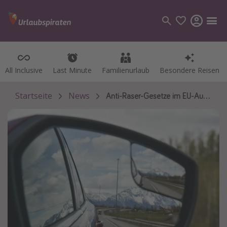
All Inclusive
All Inclusive
Last Minute
Last Minute
Familienurlaub
Familienurlaub
Besondere Reisen
Besondere Reisen
Kategorien
Flüge
Startseite
News
Anti-Raser-Gesetze im EU-Ausland
Hotel
Pauschalreisen
Kreuzfahrten
Reiseziele
Alle Reiseziele
Bodensee Urlaub
Gozo Urlaub