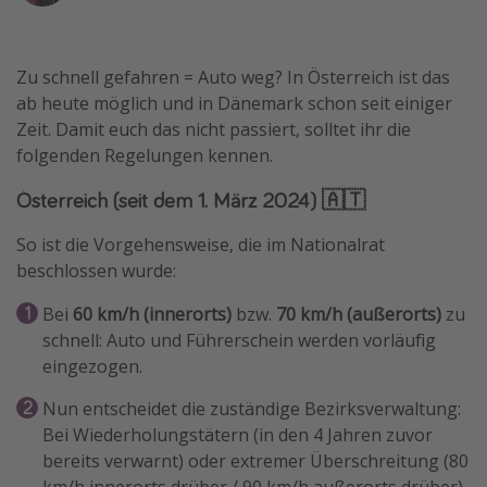
Wochenendtrip
Singlereisen
Zu schnell gefahren = Auto weg? In Österreich ist das
Strandurlaub
ab heute möglich und in Dänemark schon seit einiger
Zeit. Damit euch das nicht passiert, solltet ihr die
Gruppenreisen
folgenden Regelungen kennen.
Hotels in Hamburg
Österreich (seit dem 1. März 2024) 🇦🇹
Hotels in Amsterdam
Hotels am Achensee
So ist die Vorgehensweise, die im Nationalrat
beschlossen wurde:
Weitere Themen
Bei
60 km/h (innerorts)
bzw.
70 km/h (außerorts)
zu
schnell: Auto und Führerschein werden vorläufig
Reise Journal
eingezogen.
Familienurlaub in der Türkei
Nun entscheidet die zuständige Bezirksverwaltung:
Rundreisen in Thailand
Bei Wiederholungstätern (in den 4 Jahren zuvor
Bahnreisen in der Schweiz
bereits verwarnt) oder extremer Überschreitung (80
Reisepassfreie Reiseziele