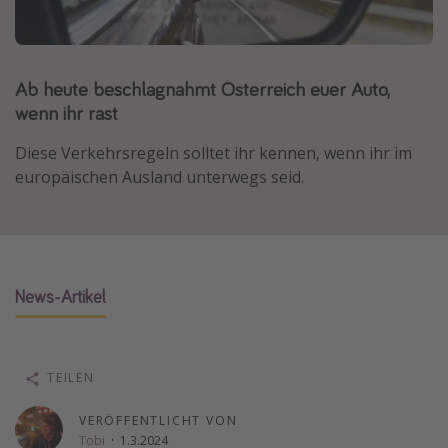
Normandie Urlaub
Goa Urlaub
Ab heute beschlagnahmt Österreich euer Auto,
St. Lucia Urlaub
wenn ihr rast
Kefalonia Urlaub
Krabi Urlaub
Diese Verkehrsregeln solltet ihr kennen, wenn ihr im
europäischen Ausland unterwegs seid.
Tulum Urlaub
Sri Lanka Rundreise
Japan Rundreise
News-Artikel
Reisethemen
Alle Reisethemen
Wellnessurlaub
TEILEN
Disneyland Paris
VERÖFFENTLICHT VON
Roadtrips
Tobi
·
1.3.2024