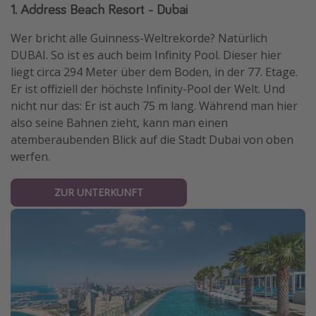
1. Address Beach Resort - Dubai
Travel Know How
Wer bricht alle Guinness-Weltrekorde? Natürlich
Silvesterreisen
DUBAI. So ist es auch beim Infinity Pool. Dieser hier
Last Minute Urlaub Mallorca
liegt circa 294 Meter über dem Boden, in der 77. Etage.
Last Minute Urlaub Deutschland
Er ist offiziell der höchste Infinity-Pool der Welt. Und
nicht nur das: Er ist auch 75 m lang. Während man hier
also seine Bahnen zieht, kann man einen
atemberaubenden Blick auf die Stadt Dubai von oben
werfen.
ZUR UNTERKUNFT