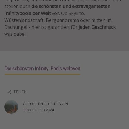
stellen euch
die schönsten und extravagantesten
Wochenendtrip
Infinitypools der Welt
vor. Ob Skyline,
Singlereisen
Wüstenlandschaft, Bergpanorama oder mitten im
Strandurlaub
Dschungel - hier ist garantiert für
jeden Geschmack
was dabei!
Gruppenreisen
Hotels in Hamburg
Hotels in Amsterdam
Hotels am Achensee
Die schönsten Infinity-Pools weltweit
Weitere Themen
Reise Journal
TEILEN
Familienurlaub in der Türkei
VERÖFFENTLICHT VON
Rundreisen in Thailand
Leonie
·
11.3.2024
Bahnreisen in der Schweiz
Reisepassfreie Reiseziele