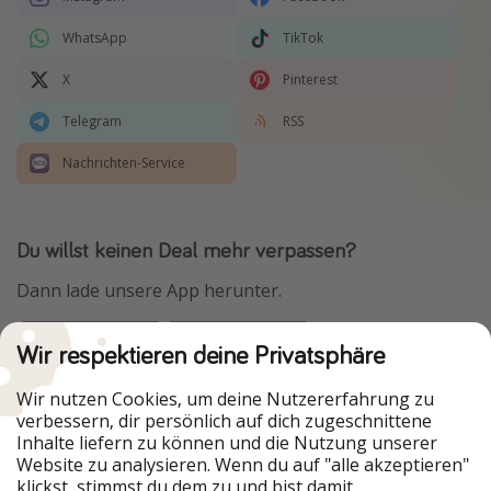
WhatsApp
TikTok
X
Pinterest
Telegram
RSS
Nachrichten-Service
Du willst keinen Deal mehr verpassen?
Dann lade unsere App herunter.
Wir respektieren deine Privatsphäre
Urlaubspiraten ist Teil der HolidayPirates Group
Wir nutzen Cookies, um deine Nutzererfahrung zu
verbessern, dir persönlich auf dich zugeschnittene
Unsere Märkte
Inhalte liefern zu können und die Nutzung unserer
Website zu analysieren. Wenn du auf "alle akzeptieren"
PiratinViaggio
HolidayPirates
klickst, stimmst du dem zu und bist damit