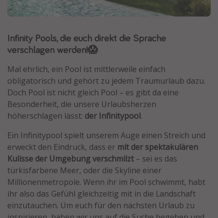
Normandie Urlaub
Goa Urlaub
Infinity Pools, die euch direkt die Sprache
St. Lucia Urlaub
verschlagen werden!😱
Kefalonia Urlaub
Mal ehrlich, ein Pool ist mittlerweile einfach
Krabi Urlaub
obligatorisch und gehört zu jedem Traumurlaub dazu.
Tulum Urlaub
Doch Pool ist nicht gleich Pool – es gibt da eine
Besonderheit, die unsere Urlaubsherzen
Sri Lanka Rundreise
höherschlagen lässt:
der Infinitypool
.
Japan Rundreise
Ein Infinitypool spielt unserem Auge einen Streich und
erweckt den Eindruck, dass er
mit der spektakulären
Reisethemen
Kulisse der Umgebung verschmilzt
– sei es das
Alle Reisethemen
türkisfarbene Meer, oder die Skyline einer
Millionenmetropole. Wenn ihr im Pool schwimmt, habt
Wellnessurlaub
ihr also das Gefühl gleichzeitig mit in die Landschaft
Disneyland Paris
einzutauchen. Um euch für den nächsten Urlaub zu
Roadtrips
inspirieren, haben wir uns auf die Suche begeben und