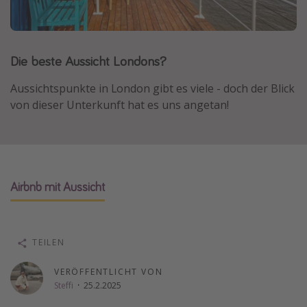
Normandie Urlaub
Goa Urlaub
Die beste Aussicht Londons?
St. Lucia Urlaub
Kefalonia Urlaub
Aussichtspunkte in London gibt es viele - doch der Blick
Krabi Urlaub
von dieser Unterkunft hat es uns angetan!
Tulum Urlaub
Sri Lanka Rundreise
Japan Rundreise
Airbnb mit Aussicht
Reisethemen
Alle Reisethemen
TEILEN
Wellnessurlaub
VERÖFFENTLICHT VON
Disneyland Paris
Steffi
·
25.2.2025
Roadtrips