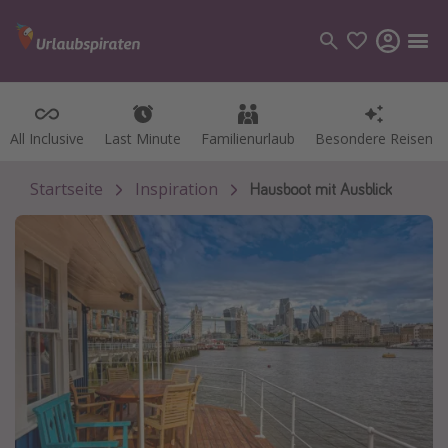
All Inclusive
All Inclusive
Last Minute
Last Minute
Familienurlaub
Familienurlaub
Besondere Reisen
Besondere Reisen
Kategorien
Flüge
Startseite
Inspiration
Hausboot mit Ausblick
Hotel
Pauschalreisen
Kreuzfahrten
Reiseziele
Alle Reiseziele
Bodensee Urlaub
Gozo Urlaub