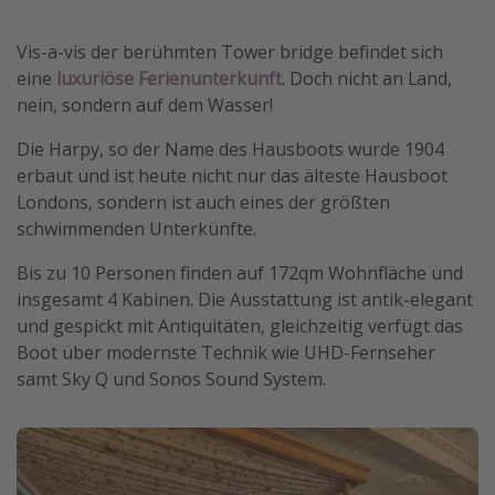
Wochenendtrip
Vis-a-vis der berühmten Tower bridge befindet sich
Singlereisen
eine
luxuriöse Ferienunterkunft
. Doch nicht an Land,
Strandurlaub
nein, sondern auf dem Wasser!
Gruppenreisen
Die Harpy, so der Name des Hausboots wurde 1904
Hotels in Hamburg
erbaut und ist heute nicht nur das älteste Hausboot
Londons, sondern ist auch eines der größten
Hotels in Amsterdam
schwimmenden Unterkünfte.
Hotels am Achensee
Bis zu 10 Personen finden auf 172qm Wohnfläche und
insgesamt 4 Kabinen. Die Ausstattung ist antik-elegant
Weitere Themen
und gespickt mit Antiquitäten, gleichzeitig verfügt das
Reise Journal
Boot über modernste Technik wie UHD-Fernseher
samt Sky Q und Sonos Sound System.
Familienurlaub in der Türkei
Rundreisen in Thailand
Bahnreisen in der Schweiz
Reisepassfreie Reiseziele