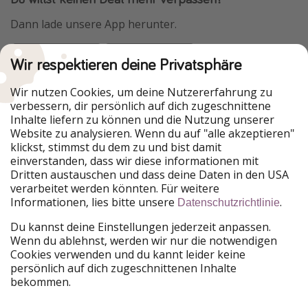
Dann lade unsere App herunter.
Wir respektieren deine Privatsphäre
Urlaubspiraten ist Teil der HolidayPirates Group
Wir nutzen Cookies, um deine Nutzererfahrung zu
verbessern, dir persönlich auf dich zugeschnittene
Unsere Märkte
Inhalte liefern zu können und die Nutzung unserer
Website zu analysieren. Wenn du auf "alle akzeptieren"
PiratinViaggio
HolidayPirates
klickst, stimmst du dem zu und bist damit
VakantiePiraten
WakacyjniPiraci
einverstanden, dass wir diese informationen mit
VoyagesPirates
Ferienpiraten
Dritten austauschen und dass deine Daten in den USA
Urlaubspiraten
ViajerosPiratas
verarbeitet werden könnten. Für weitere
TravelPirates
Informationen, lies bitte unsere
.
Datenschutzrichtlinie
Unsere Gruppe
Du kannst deine Einstellungen jederzeit anpassen.
HolidayPirates Group
Wenn du ablehnst, werden wir nur die notwendigen
Cookies verwenden und du kannt leider keine
Lerne uns kennen
Rechtliches
persönlich auf dich zugeschnittenen Inhalte
bekommen.
Über uns
Datenschutz