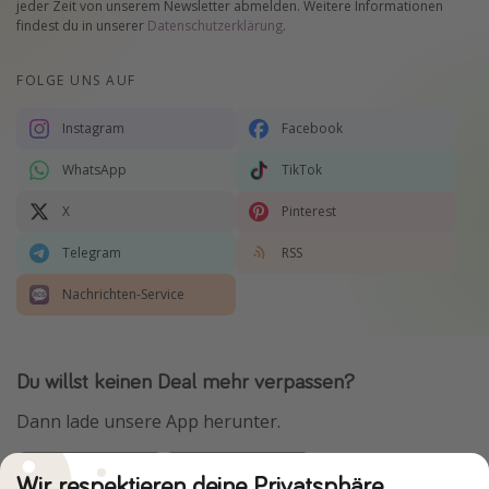
jeder Zeit von unserem Newsletter abmelden. Weitere Informationen
findest du in unserer
Datenschutzerklärung
.
FOLGE UNS AUF
Instagram
Facebook
WhatsApp
TikTok
X
Pinterest
Telegram
RSS
Nachrichten-Service
Du willst keinen Deal mehr verpassen?
Dann lade unsere App herunter.
Wir respektieren deine Privatsphäre