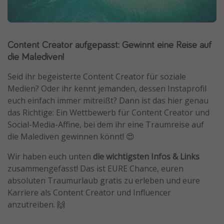
Normandie Urlaub
Goa Urlaub
Content Creator aufgepasst: Gewinnt eine Reise auf
St. Lucia Urlaub
die Malediven!
Kefalonia Urlaub
Krabi Urlaub
Seid ihr begeisterte Content Creator für soziale
Medien? Oder ihr kennt jemanden, dessen Instaprofil
Tulum Urlaub
euch einfach immer mitreißt? Dann ist das hier genau
Sri Lanka Rundreise
das Richtige: Ein Wettbewerb für Content Creator und
Japan Rundreise
Social-Media-Affine, bei dem ihr eine Traumreise auf
die Malediven gewinnen könnt! 😍
Reisethemen
Wir haben euch unten
die wichtigsten Infos & Links
zusammengefasst! Das ist EURE Chance, euren
Alle Reisethemen
absoluten Traumurlaub gratis zu erleben und eure
Wellnessurlaub
Karriere als Content Creator und Influencer
anzutreiben. 🙌
Disneyland Paris
Roadtrips