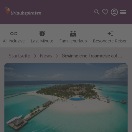
All Inclusive
All Inclusive
Last Minute
Last Minute
Familienurlaub
Familienurlaub
Besondere Reisen
Besondere Reisen
Kategorien
Flüge
Startseite
News
Gewinne eine Traumreise auf die Malediven
Hotel
Pauschalreisen
Kreuzfahrten
Reiseziele
Alle Reiseziele
Bodensee Urlaub
Gozo Urlaub