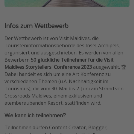
Travel Know How
Silvesterreisen
Infos zum Wettbewerb
Last Minute Urlaub Mallorca
Last Minute Urlaub Deutschland
Der Wettbewerb ist von Visit Maldives, die
Touristeninformationsbehörde des Insel-Archipels,
organisiert und ausgeschrieben. Es werden von allen
Bewerbern
50 glückliche Teilnehmer für die Visit
Maldives Storytellers' Conference 2023
ausgewählt. 🏆
Dabei handelt es sich um eine Art Konferenz zu
verschiedenen Themen (u.A. Nachhaltigkeit im
Tourismus), die vom 30. Mai bis 2. Juni am Strand von
Crossroads Maldives, einem exklusiven und
atemberaubenden Resort, stattfinden wird.
Wie kann ich teilnehmen?
Teilnehmen dürfen Content Creator, Blogger,