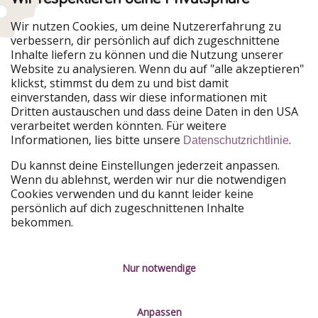
Urlaubspiraten ist Teil der HolidayPirates Group
Wir nutzen Cookies, um deine Nutzererfahrung zu
verbessern, dir persönlich auf dich zugeschnittene
Unsere Märkte
Inhalte liefern zu können und die Nutzung unserer
Website zu analysieren. Wenn du auf "alle akzeptieren"
PiratinViaggio
HolidayPirates
klickst, stimmst du dem zu und bist damit
VakantiePiraten
WakacyjniPiraci
einverstanden, dass wir diese informationen mit
VoyagesPirates
Ferienpiraten
Dritten austauschen und dass deine Daten in den USA
Urlaubspiraten
ViajerosPiratas
verarbeitet werden könnten. Für weitere
TravelPirates
Informationen, lies bitte unsere
.
Datenschutzrichtlinie
Unsere Gruppe
Du kannst deine Einstellungen jederzeit anpassen.
HolidayPirates Group
Wenn du ablehnst, werden wir nur die notwendigen
Cookies verwenden und du kannt leider keine
Lerne uns kennen
Rechtliches
persönlich auf dich zugeschnittenen Inhalte
bekommen.
Über uns
Datenschutz
Karriere
Impressum
Nur notwendige
Presse
Unsere Regeln
Anpassen
Partner
Kontakt