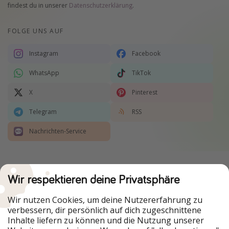
findest du in unserer
Datenschutzerklärung
.
FOLGE UNS AUF
Instagram
Facebook
WhatsApp
TikTok
X
Pinterest
Telegram
RSS
Nachrichten-Service
Du willst keinen Deal mehr verpassen?
Wir respektieren deine Privatsphäre
Dann lade unsere App herunter.
Wir nutzen Cookies, um deine Nutzererfahrung zu
verbessern, dir persönlich auf dich zugeschnittene
Inhalte liefern zu können und die Nutzung unserer