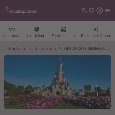
All Inclusive
All Inclusive
Last Minute
Last Minute
Familienurlaub
Familienurlaub
Besondere Reisen
Besondere Reisen
Kategorien
Flüge
Startseite
Inspiration
GESCHICHTE UNSERES MAGISCHEN & UNVERGESSLICHEN ABENTEUERS IN DISNEYLAND® PARIS
Hotel
Pauschalreisen
Kreuzfahrten
Reiseziele
Alle Reiseziele
Bodensee Urlaub
Gozo Urlaub