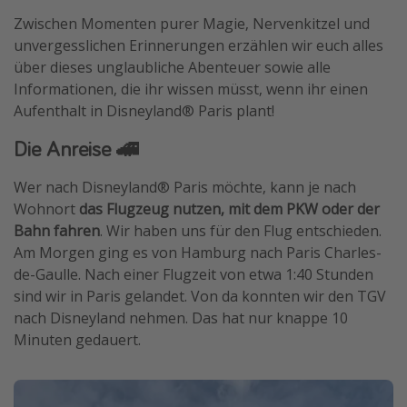
Zwischen Momenten purer Magie, Nervenkitzel und
Wochenendtrip
unvergesslichen Erinnerungen erzählen wir euch alles
Singlereisen
über dieses unglaubliche Abenteuer sowie alle
Strandurlaub
Informationen, die ihr wissen müsst, wenn ihr einen
Aufenthalt in Disneyland® Paris plant!
Gruppenreisen
Hotels in Hamburg
Die Anreise 🚄
Hotels in Amsterdam
Wer nach Disneyland® Paris möchte, kann je nach
Hotels am Achensee
Wohnort
das Flugzeug nutzen, mit dem PKW oder der
Bahn fahren
. Wir haben uns für den Flug entschieden.
Weitere Themen
Am Morgen ging es von Hamburg nach Paris Charles-
de-Gaulle. Nach einer Flugzeit von etwa 1:40 Stunden
Reise Journal
sind wir in Paris gelandet. Von da konnten wir den TGV
Familienurlaub in der Türkei
nach Disneyland nehmen. Das hat nur knappe 10
Minuten gedauert.
Rundreisen in Thailand
Bahnreisen in der Schweiz
Reisepassfreie Reiseziele