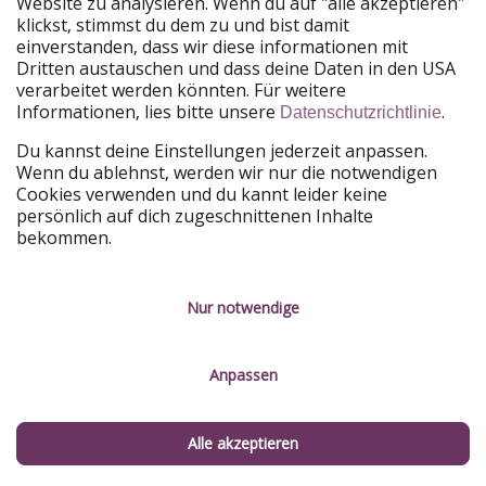
Website zu analysieren. Wenn du auf "alle akzeptieren"
Urlaubspiraten ist Teil der HolidayPirates Group
klickst, stimmst du dem zu und bist damit
einverstanden, dass wir diese informationen mit
Unsere Märkte
Dritten austauschen und dass deine Daten in den USA
verarbeitet werden könnten. Für weitere
PiratinViaggio
HolidayPirates
Informationen, lies bitte unsere
.
Datenschutzrichtlinie
VakantiePiraten
WakacyjniPiraci
VoyagesPirates
Ferienpiraten
Du kannst deine Einstellungen jederzeit anpassen.
Urlaubspiraten
ViajerosPiratas
Wenn du ablehnst, werden wir nur die notwendigen
TravelPirates
Cookies verwenden und du kannt leider keine
persönlich auf dich zugeschnittenen Inhalte
Unsere Gruppe
bekommen.
HolidayPirates Group
Lerne uns kennen
Rechtliches
Nur notwendige
Über uns
Datenschutz
Anpassen
Karriere
Impressum
Presse
Unsere Regeln
Alle akzeptieren
Partner
Kontakt