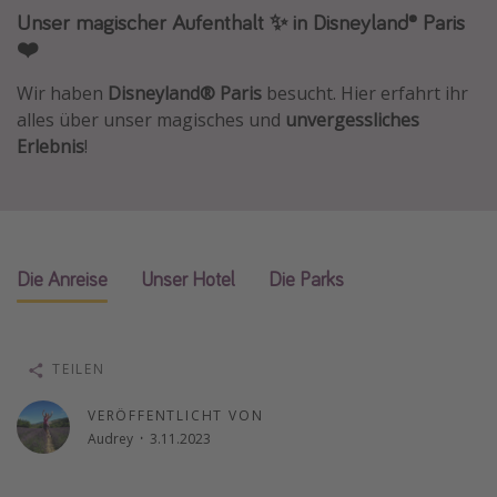
Unser magischer Aufenthalt ✨ in Disneyland® Paris
Normandie Urlaub
❤️
Goa Urlaub
Wir haben
Disneyland® Paris
besucht. Hier erfahrt ihr
St. Lucia Urlaub
alles über unser magisches und
unvergessliches
Kefalonia Urlaub
Erlebnis
!
Krabi Urlaub
Tulum Urlaub
Sri Lanka Rundreise
Japan Rundreise
Die Anreise
Unser Hotel
Die Parks
Reisethemen
TEILEN
Alle Reisethemen
VERÖFFENTLICHT VON
Wellnessurlaub
Audrey
·
3.11.2023
Disneyland Paris
Roadtrips