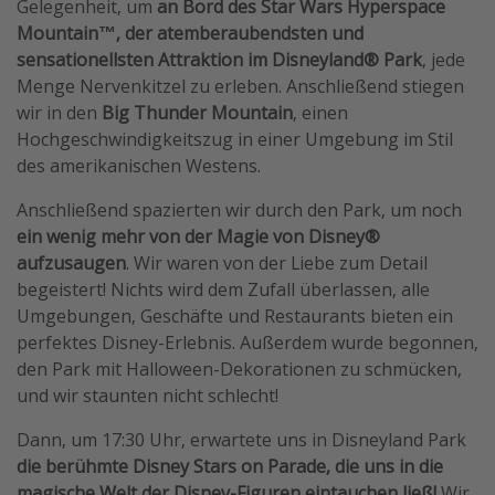
Gelegenheit, um
an Bord des Star Wars Hyperspace
Mountain™️, der atemberaubendsten und
sensationellsten Attraktion im Disneyland® Park
, jede
Menge Nervenkitzel zu erleben. Anschließend stiegen
wir in den
Big Thunder Mountain
, einen
Hochgeschwindigkeitszug in einer Umgebung im Stil
des amerikanischen Westens.
Anschließend spazierten wir durch den Park, um noch
ein wenig mehr von der Magie von Disney®
aufzusaugen
. Wir waren von der Liebe zum Detail
begeistert! Nichts wird dem Zufall überlassen, alle
Umgebungen, Geschäfte und Restaurants bieten ein
perfektes Disney-Erlebnis. Außerdem wurde begonnen,
den Park mit Halloween-Dekorationen zu schmücken,
und wir staunten nicht schlecht!
Dann, um 17:30 Uhr, erwartete uns in Disneyland Park
die berühmte Disney Stars on Parade, die uns in die
magische Welt der Disney-Figuren eintauchen ließ!
Wir