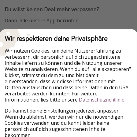
Du willst keinen Deal mehr verpassen?
Dann lade unsere App herunter.
Wir respektieren deine Privatsphäre
Urlaubspiraten ist Teil der HolidayPirates Group
Wir nutzen Cookies, um deine Nutzererfahrung zu
verbessern, dir persönlich auf dich zugeschnittene
Unsere Märkte
Inhalte liefern zu können und die Nutzung unserer
Website zu analysieren. Wenn du auf "alle akzeptieren"
PiratinViaggio
HolidayPirates
klickst, stimmst du dem zu und bist damit
VakantiePiraten
WakacyjniPiraci
einverstanden, dass wir diese informationen mit
VoyagesPirates
Ferienpiraten
Dritten austauschen und dass deine Daten in den USA
Urlaubspiraten
ViajerosPiratas
verarbeitet werden könnten. Für weitere
TravelPirates
Informationen, lies bitte unsere
.
Datenschutzrichtlinie
Unsere Gruppe
Du kannst deine Einstellungen jederzeit anpassen.
HolidayPirates Group
Wenn du ablehnst, werden wir nur die notwendigen
Cookies verwenden und du kannt leider keine
Lerne uns kennen
Rechtliches
persönlich auf dich zugeschnittenen Inhalte
bekommen.