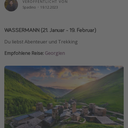
VERÖFFENTLICHT VON
Wochenendtrip
Spadino
·
19.12.2023
Singlereisen
Strandurlaub
WASSERMANN (21. Januar - 19. Februar)
Gruppenreisen
Du liebst Abenteuer und Trekking
Hotels in Hamburg
Hotels in Amsterdam
Empfohlene Reise:
Georgien
Hotels am Achensee
Weitere Themen
Reise Journal
Familienurlaub in der Türkei
Rundreisen in Thailand
Bahnreisen in der Schweiz
Reisepassfreie Reiseziele