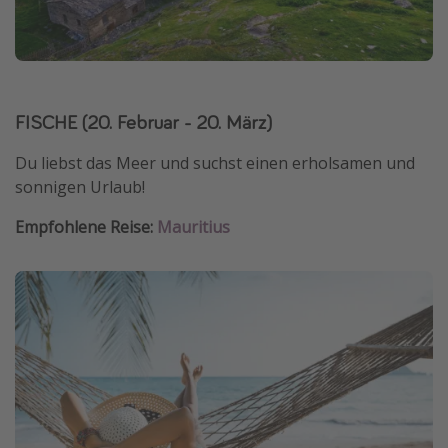
Travel Know How
Silvesterreisen
Last Minute Urlaub Mallorca
FISCHE (20. Februar - 20. März)
Last Minute Urlaub Deutschland
Du liebst das Meer und suchst einen erholsamen und
sonnigen Urlaub!
Empfohlene Reise:
Mauritius