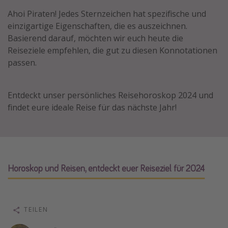
Normandie Urlaub
Ahoi
Piraten! Jedes Sternzeichen hat spezifische und
einzigartige Eigenschaften, die es auszeichnen.
Goa Urlaub
Basierend darauf, möchten wir euch heute die
St. Lucia Urlaub
Reiseziele empfehlen, die gut zu diesen Konnotationen
Kefalonia Urlaub
passen.
Krabi Urlaub
Tulum Urlaub
Entdeckt unser persönliches Reisehoroskop 2024 und
findet eure ideale Reise für das nächste Jahr!
Sri Lanka Rundreise
Japan Rundreise
Reisethemen
Horoskop und Reisen, entdeckt euer Reiseziel für 2024
Alle Reisethemen
Wellnessurlaub
Disneyland Paris
TEILEN
Roadtrips