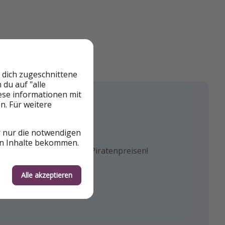
 dich zugeschnittene
du auf "alle
iese informationen mit
n. Für weitere
agram
book
k!
r nur die notwendigen
en Inhalte bekommen.
euesten Reisetrends & besten
n Reise- & Flugdeals zu Piratenpreisen!
und die besten Reisehacks!
Alle akzeptieren