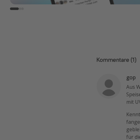
Kommentare
(1)
gop
Aus W
Speis
mit U
Kennt
fange
geble
für d