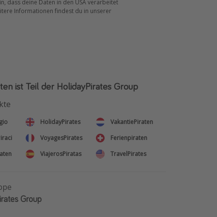
ein, dass deine Daten in den USA verarbeitet
tere Informationen findest du in unserer
ten ist Teil der HolidayPirates Group
kte
gio
HolidayPirates
VakantiePiraten
iraci
VoyagesPirates
Ferienpiraten
aten
ViajerosPiratas
TravelPirates
ppe
irates Group