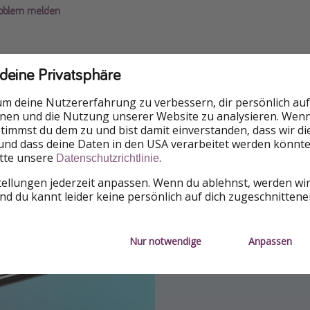
roblem melden
 deine Privatsphäre
um deine Nutzererfahrung zu verbessern, dir persönlich auf
nnen und die Nutzung unserer Website zu analysieren. Wenn 
 stimmst du dem zu und bist damit einverstanden, dass wir d
und dass deine Daten in den USA verarbeitet werden könnte
itte unsere
.
Datenschutzrichtlinie
Folge uns auf Inst
Folge uns auf Face
Folge uns auf TikTo
tellungen jederzeit anpassen. Wenn du ablehnst, werden wi
d du kannt leider keine persönlich auf dich zugeschnitten
Lass uns dich mit den n
Entdecke unsere tägliche
Für die heißesten Deals 
Reisedeals inspirieren!
Nur notwendige
Anpassen
Facebook
TikTok
Instagram