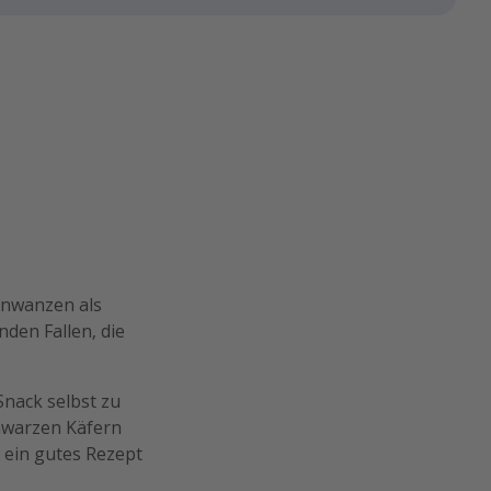
enwanzen als
den Fallen, die
Snack selbst zu
chwarzen Käfern
d ein gutes Rezept