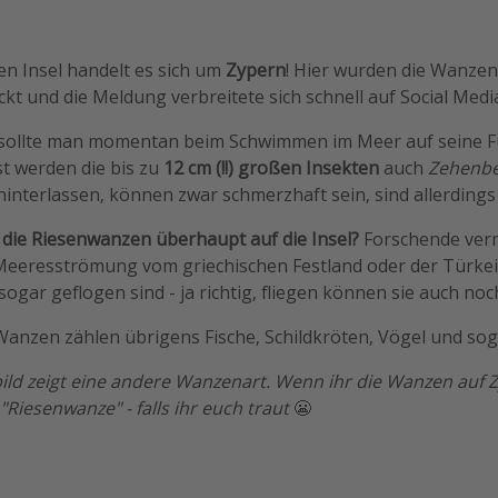
en Insel handelt es sich um
Zypern
! Hier wurden die Wanzen
t und die Meldung verbreitete sich schnell auf Social Medi
 sollte man momentan beim Schwimmen im Meer auf seine 
t werden die bis zu
12 cm (!!) großen Insekten
auch
Zehenbe
 hinterlassen, können zwar schmerzhaft sein, sind allerdings 
ie Riesenwanzen überhaupt auf die Insel?
Forschende verm
Meeresströmung vom griechischen Festland oder der Türke
sogar geflogen sind - ja richtig, fliegen können sie auch noc
anzen zählen übrigens Fische, Schildkröten, Vögel und sog
bild zeigt eine andere Wanzenart. Wenn ihr die Wanzen auf 
Riesenwanze" - falls ihr euch traut
😬