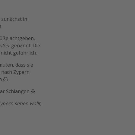
 zunächst in
a.
Füße achtgeben,
ißer
genannt. Die
nicht gefährlich.
uten, dass sie
i nach Zypern
h 🫠
ar Schlangen 🙈
Zypern sehen wollt,