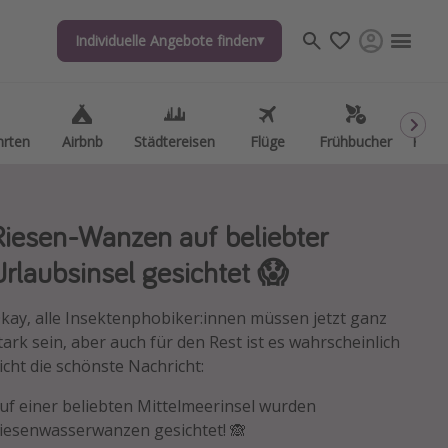
Individuelle Angebote finden
Individuelle Angebote finden
hrten
hrten
Airbnb
Airbnb
Städtereisen
Städtereisen
Flüge
Flüge
Frühbucher
Frühbucher
Kurzu
Kurzu
Riesen-Wanzen auf beliebter
Urlaubsinsel gesichtet 😱
kay, alle Insektenphobiker:innen müssen jetzt ganz
tark sein, aber auch für den Rest ist es wahrscheinlich
icht die schönste Nachricht:
uf einer beliebten Mittelmeerinsel wurden
iesenwasser­wanzen gesichtet! 🙈