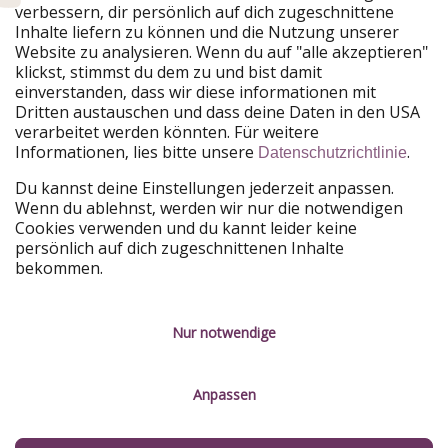
verbessern, dir persönlich auf dich zugeschnittene
Unsere Märkte
Inhalte liefern zu können und die Nutzung unserer
Website zu analysieren. Wenn du auf "alle akzeptieren"
PiratinViaggio
HolidayPirates
klickst, stimmst du dem zu und bist damit
VakantiePiraten
WakacyjniPiraci
einverstanden, dass wir diese informationen mit
VoyagesPirates
Ferienpiraten
Dritten austauschen und dass deine Daten in den USA
Urlaubspiraten
ViajerosPiratas
verarbeitet werden könnten. Für weitere
TravelPirates
Informationen, lies bitte unsere
.
Datenschutzrichtlinie
Unsere Gruppe
Du kannst deine Einstellungen jederzeit anpassen.
HolidayPirates Group
Wenn du ablehnst, werden wir nur die notwendigen
Cookies verwenden und du kannt leider keine
Lerne uns kennen
Rechtliches
persönlich auf dich zugeschnittenen Inhalte
bekommen.
Über uns
Datenschutz
Karriere
Impressum
Nur notwendige
Presse
Unsere Regeln
Anpassen
Partner
Kontakt
Nachhaltigkeit
Service-Kontrolle