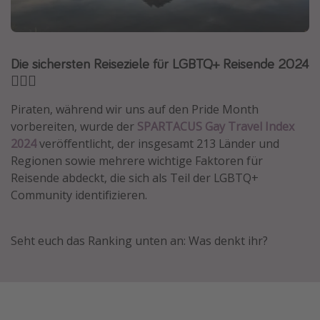
Normandie Urlaub
Goa Urlaub
Die sichersten Reiseziele für LGBTQ+ Reisende 2024
St. Lucia Urlaub
🏳️‍🌈🧳
Kefalonia Urlaub
Krabi Urlaub
Piraten, während wir uns auf den Pride Month
vorbereiten, wurde der
SPARTACUS Gay Travel Index
Tulum Urlaub
2024
veröffentlicht, der insgesamt 213 Länder und
Sri Lanka Rundreise
Regionen sowie mehrere wichtige Faktoren für
Japan Rundreise
Reisende abdeckt, die sich als Teil der LGBTQ+
Community identifizieren.
Reisethemen
Seht euch das Ranking unten an: Was denkt ihr?
Alle Reisethemen
Wellnessurlaub
Disneyland Paris
Roadtrips