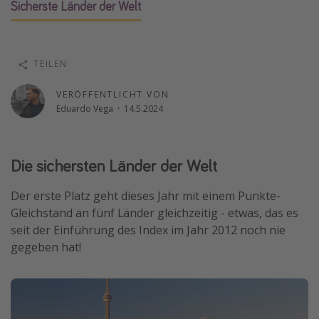
Sicherste Länder der Welt
Wochenendtrip
Singlereisen
Strandurlaub
TEILEN
Gruppenreisen
VERÖFFENTLICHT VON
Hotels in Hamburg
Eduardo Vega
·
14.5.2024
Hotels in Amsterdam
Hotels am Achensee
Die sichersten Länder der Welt
Der erste Platz geht dieses Jahr mit einem Punkte-
Weitere Themen
Gleichstand an fünf Länder gleichzeitig - etwas, das es
Reise Journal
seit der Einführung des Index im Jahr 2012 noch nie
Familienurlaub in der Türkei
gegeben hat!
Rundreisen in Thailand
Bahnreisen in der Schweiz
Reisepassfreie Reiseziele