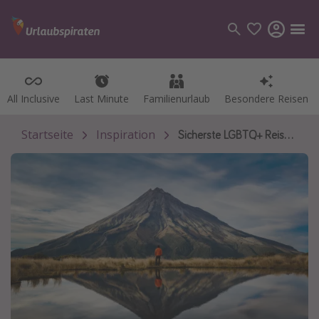
All Inclusive
All Inclusive
Last Minute
Last Minute
Familienurlaub
Familienurlaub
Besondere Reisen
Besondere Reisen
Kategorien
Flüge
Startseite
Inspiration
Sicherste LGBTQ+ Reiseziele 2024
Hotel
Pauschalreisen
Kreuzfahrten
Reiseziele
Alle Reiseziele
Bodensee Urlaub
Gozo Urlaub