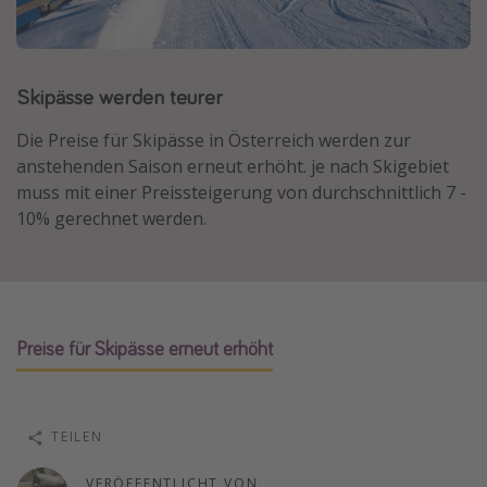
Normandie Urlaub
Goa Urlaub
Skipässe werden teurer
St. Lucia Urlaub
Kefalonia Urlaub
Die Preise für Skipässe in Österreich werden zur
Krabi Urlaub
anstehenden Saison erneut erhöht. je nach Skigebiet
muss mit einer Preissteigerung von durchschnittlich 7 -
Tulum Urlaub
10% gerechnet werden.
Sri Lanka Rundreise
Japan Rundreise
Reisethemen
Preise für Skipässe erneut erhöht
Alle Reisethemen
Wellnessurlaub
TEILEN
Disneyland Paris
Roadtrips
VERÖFFENTLICHT VON