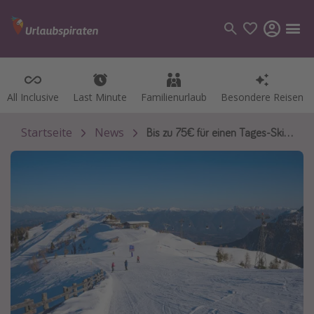
All Inclusive
All Inclusive
Last Minute
Last Minute
Familienurlaub
Familienurlaub
Besondere Reisen
Besondere Reisen
Kategorien
Flüge
Startseite
News
Bis zu 75€ für einen Tages-Skipass
Hotel
Pauschalreisen
Kreuzfahrten
Reiseziele
Alle Reiseziele
Bodensee Urlaub
Gozo Urlaub