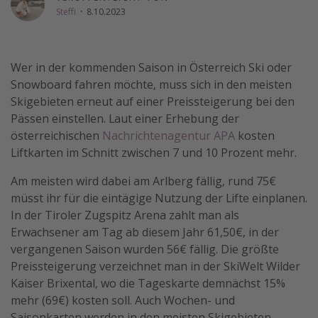
Steffi
·
8.10.2023
Wochenendtrip
Singlereisen
Strandurlaub
Wer in der kommenden Saison in Österreich Ski oder
Snowboard fahren möchte, muss sich in den meisten
Gruppenreisen
Skigebieten erneut auf einer Preissteigerung bei den
Hotels in Hamburg
Pässen einstellen. Laut einer Erhebung der
Hotels in Amsterdam
österreichischen
Nachrichtenagentur APA
kosten
Liftkarten im Schnitt zwischen 7 und 10 Prozent mehr.
Hotels am Achensee
Am meisten wird dabei am Arlberg fällig, rund 75€
Weitere Themen
müsst ihr für die eintägige Nutzung der Lifte einplanen.
In der Tiroler Zugspitz Arena zahlt man als
Reise Journal
Erwachsener am Tag ab diesem Jahr 61,50€, in der
Familienurlaub in der Türkei
vergangenen Saison wurden 56€ fällig. Die größte
Preissteigerung verzeichnet man in der SkiWelt Wilder
Rundreisen in Thailand
Kaiser Brixental, wo die Tageskarte demnächst 15%
Bahnreisen in der Schweiz
mehr (69€) kosten soll. Auch Wochen- und
Reisepassfreie Reiseziele
Saisonkarten werden in den meisten Skigebieten