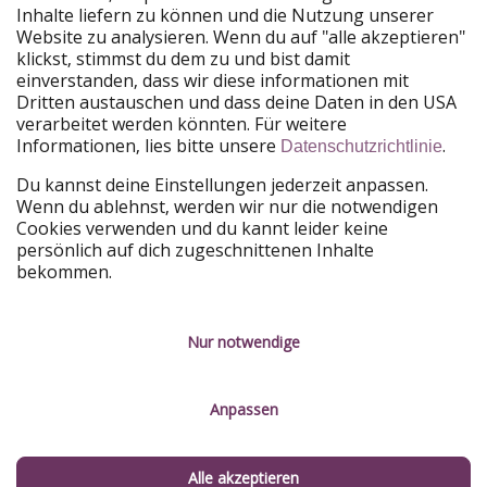
Unsere Märkte
Inhalte liefern zu können und die Nutzung unserer
Website zu analysieren. Wenn du auf "alle akzeptieren"
PiratinViaggio
HolidayPirates
klickst, stimmst du dem zu und bist damit
VakantiePiraten
WakacyjniPiraci
einverstanden, dass wir diese informationen mit
VoyagesPirates
Ferienpiraten
Dritten austauschen und dass deine Daten in den USA
Urlaubspiraten
ViajerosPiratas
verarbeitet werden könnten. Für weitere
TravelPirates
Informationen, lies bitte unsere
.
Datenschutzrichtlinie
Unsere Gruppe
Du kannst deine Einstellungen jederzeit anpassen.
HolidayPirates Group
Wenn du ablehnst, werden wir nur die notwendigen
Cookies verwenden und du kannt leider keine
Lerne uns kennen
Rechtliches
persönlich auf dich zugeschnittenen Inhalte
bekommen.
Über uns
Datenschutz
Karriere
Impressum
Nur notwendige
Presse
Unsere Regeln
Anpassen
Partner
Kontakt
Nachhaltigkeit
Service-Kontrolle
Alle akzeptieren