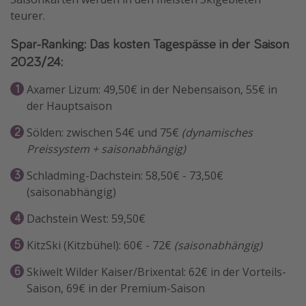
teurer.
Travel Know How
Silvesterreisen
Spar-Ranking: Das kosten Tagespässe in der Saison
2023/24:
Last Minute Urlaub Mallorca
Last Minute Urlaub Deutschland
Axamer Lizum: 49,50€ in der Nebensaison, 55€ in
der Hauptsaison
Sölden: zwischen 54€ und 75€
(dynamisches
Preissystem + saisonabhängig)
Schladming-Dachstein: 58,50€ - 73,50€
(saisonabhängig)
Dachstein West: 59,50€
KitzSki (Kitzbühel): 60€ - 72€
(saisonabhängig)
Skiwelt Wilder Kaiser/Brixental: 62€ in der Vorteils-
Saison, 69€ in der Premium-Saison