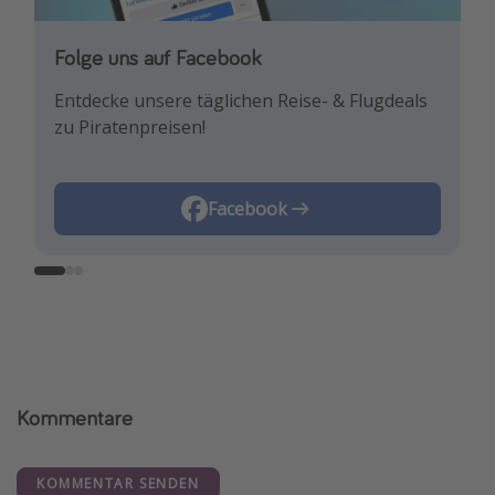
Folge uns auf Facebook
Folge uns auf Instagram
Folge uns auf TikTok!
Entdecke unsere täglichen Reise- & Flugdeals
Lass uns dich mit den neuesten Reisetrends &
Für die heißesten Deals und die besten
zu Piratenpreisen!
besten Reisedeals inspirieren!
Reisehacks!
Instagram
Facebook
TikTok
Kommentare
KOMMENTAR SENDEN