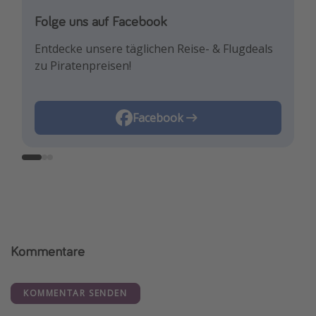
Folge uns auf Facebook
Folge uns auf Instagram
Folge uns auf TikTok!
Entdecke unsere täglichen Reise- & Flugdeals
Lass uns dich mit den neuesten Reisetrends &
Für die heißesten Deals und die besten
zu Piratenpreisen!
besten Reisedeals inspirieren!
Reisehacks!
Instagram
Facebook
TikTok
Kommentare
KOMMENTAR SENDEN