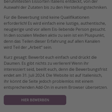
berühmtesten Eissorten Italiens entdeckt, von der
Travel Know How
Auswahl der Zutaten bis zu den Herstellungstechniken.
Silvesterreisen
Für die Bewerbung sind keine Qualifikationen
Last Minute Urlaub Mallorca
erforderlich! Es wird einfach eine lustige, authentische,
neugierige und vor allem Eis-liebende Person gesucht.
Last Minute Urlaub Deutschland
In den sozialen Medien aktiv zu sein ist ein Pluspunkt,
denn das Teilen dieser Erfahrung auf allen Kanälen
wird Teil der „Arbeit“ sein.
Kurz gesagt: Bewerbt euch einfach und drückt die
Daumen. Es gibt nichts zu verlieren! Wenn ihr
interessiert seid, beeilt euch, denn die Bewerbungsfrist
endet am 31. Juli 2024. Die Website ist auf Italienisch,
ihr könnt die Seite jedoch problemlos mit einem
entsprechenden Add-On in eurem Browser übersetzen.
HIER BEWERBEN