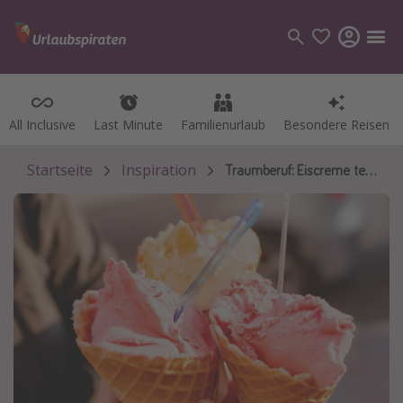
All Inclusive
All Inclusive
Last Minute
Last Minute
Familienurlaub
Familienurlaub
Besondere Reisen
Besondere Reisen
Kategorien
Flüge
Startseite
Inspiration
Traumberuf: Eiscreme testen
Hotel
Pauschalreisen
Kreuzfahrten
Reiseziele
Alle Reiseziele
Bodensee Urlaub
Gozo Urlaub