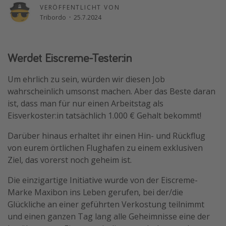
VERÖFFENTLICHT VON
Wochenendtrip
Tribordo
·
25.7.2024
Singlereisen
Strandurlaub
Werdet Eiscreme-Tester:in
Gruppenreisen
Hotels in Hamburg
Um ehrlich zu sein, würden wir diesen Job
wahrscheinlich umsonst machen. Aber das Beste daran
Hotels in Amsterdam
ist, dass man für nur einen Arbeitstag als
Hotels am Achensee
Eisverkoster:in tatsächlich 1.000 € Gehalt bekommt!
Darüber hinaus erhaltet ihr einen Hin- und Rückflug
Weitere Themen
von eurem örtlichen Flughafen zu einem exklusiven
Reise Journal
Ziel, das vorerst noch geheim ist.
Familienurlaub in der Türkei
Die einzigartige Initiative wurde von der Eiscreme-
Rundreisen in Thailand
Marke Maxibon ins Leben gerufen, bei der/die
Glückliche an einer geführten Verkostung teilnimmt
Bahnreisen in der Schweiz
und einen ganzen Tag lang alle Geheimnisse eine der
Reisepassfreie Reiseziele