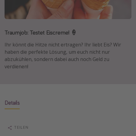
Normandie Urlaub
Goa Urlaub
St. Lucia Urlaub
Traumjob: Testet Eiscreme! 🍦
Kefalonia Urlaub
Ihr könnt die Hitze nicht ertragen? Ihr liebt Eis? Wir
Krabi Urlaub
haben die perfekte Lösung, um euch nicht nur
Tulum Urlaub
abzukühlen, sondern dabei auch noch Geld zu
Sri Lanka Rundreise
verdienen!
Japan Rundreise
Reisethemen
Details
Alle Reisethemen
Wellnessurlaub
Disneyland Paris
TEILEN
Roadtrips