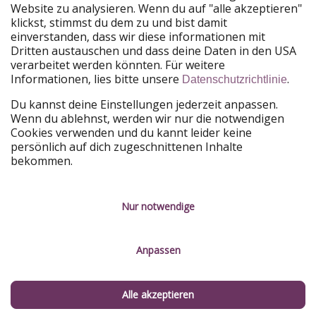
Website zu analysieren. Wenn du auf "alle akzeptieren"
PiratinViaggio
HolidayPirates
klickst, stimmst du dem zu und bist damit
VakantiePiraten
WakacyjniPiraci
einverstanden, dass wir diese informationen mit
VoyagesPirates
Ferienpiraten
Dritten austauschen und dass deine Daten in den USA
Urlaubspiraten
ViajerosPiratas
verarbeitet werden könnten. Für weitere
TravelPirates
Informationen, lies bitte unsere
.
Datenschutzrichtlinie
Unsere Gruppe
Du kannst deine Einstellungen jederzeit anpassen.
HolidayPirates Group
Wenn du ablehnst, werden wir nur die notwendigen
Cookies verwenden und du kannt leider keine
Lerne uns kennen
Rechtliches
persönlich auf dich zugeschnittenen Inhalte
bekommen.
Über uns
Datenschutz
Karriere
Impressum
Nur notwendige
Presse
Unsere Regeln
Anpassen
Partner
Kontakt
Nachhaltigkeit
Service-Kontrolle
Alle akzeptieren