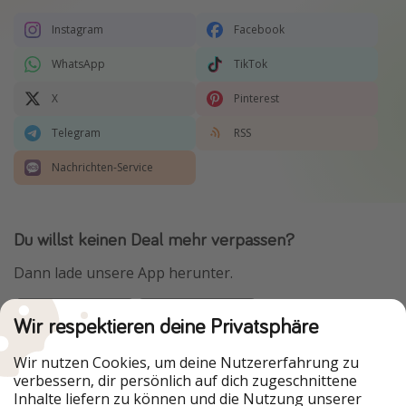
Instagram
Facebook
WhatsApp
TikTok
X
Pinterest
Telegram
RSS
Nachrichten-Service
Du willst keinen Deal mehr verpassen?
Dann lade unsere App herunter.
Wir respektieren deine Privatsphäre
Urlaubspiraten ist Teil der HolidayPirates Group
Wir nutzen Cookies, um deine Nutzererfahrung zu
verbessern, dir persönlich auf dich zugeschnittene
Unsere Märkte
Inhalte liefern zu können und die Nutzung unserer