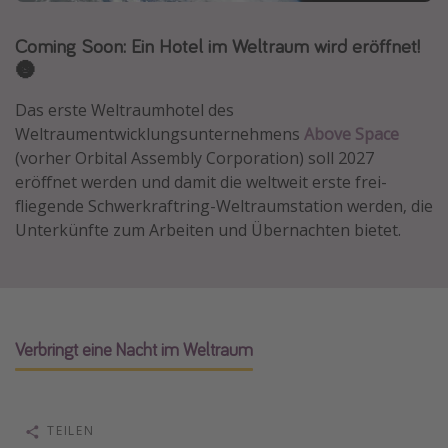
Normandie Urlaub
Coming Soon: Ein Hotel im Weltraum wird eröffnet!
Goa Urlaub
🌚
St. Lucia Urlaub
Das erste Weltraumhotel des
Kefalonia Urlaub
Weltraumentwicklungsunternehmens
Above Space
Krabi Urlaub
(vorher Orbital Assembly Corporation) soll 2027
eröffnet werden und damit die weltweit erste frei-
Tulum Urlaub
fliegende Schwerkraftring-Weltraumstation werden, die
Sri Lanka Rundreise
Unterkünfte zum Arbeiten und Übernachten bietet.
Japan Rundreise
Reisethemen
Alle Reisethemen
Verbringt eine Nacht im Weltraum
Wellnessurlaub
Disneyland Paris
TEILEN
Roadtrips