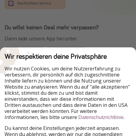
Nachrichten-Service
Du willst keinen Deal mehr verpassen?
Dann lade unsere App herunter.
Wir respektieren deine Privatsphäre
Urlaubspiraten ist Teil der HolidayPirates Group
Wir nutzen Cookies, um deine Nutzererfahrung zu
verbessern, dir persönlich auf dich zugeschnittene
Unsere Märkte
Inhalte liefern zu können und die Nutzung unserer
Website zu analysieren. Wenn du auf "alle akzeptieren"
PiratinViaggio
HolidayPirates
klickst, stimmst du dem zu und bist damit
VakantiePiraten
WakacyjniPiraci
einverstanden, dass wir diese informationen mit
VoyagesPirates
Ferienpiraten
Dritten austauschen und dass deine Daten in den USA
Urlaubspiraten
ViajerosPiratas
verarbeitet werden könnten. Für weitere
TravelPirates
Informationen, lies bitte unsere
.
Datenschutzrichtlinie
Unsere Gruppe
Du kannst deine Einstellungen jederzeit anpassen.
HolidayPirates Group
Wenn du ablehnst, werden wir nur die notwendigen