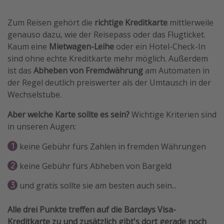
Wochenendtrip
Zum Reisen gehört die
richtige Kreditkarte
mittlerweile
Singlereisen
genauso dazu, wie der Reisepass oder das Flugticket.
Strandurlaub
Kaum eine
Mietwagen-Leihe
oder ein Hotel-Check-In
sind ohne echte Kreditkarte mehr möglich. Außerdem
Gruppenreisen
ist das
Abheben von Fremdwährung
am Automaten in
Hotels in Hamburg
der Regel deutlich preiswerter als der Umtausch in der
Hotels in Amsterdam
Wechselstube.
Hotels am Achensee
Aber welche Karte sollte es sein?
Wichtige Kriterien sind
in unseren Augen:
Weitere Themen
keine Gebühr fürs Zahlen in fremden Währungen
Reise Journal
keine Gebühr fürs Abheben von Bargeld
Familienurlaub in der Türkei
und gratis sollte sie am besten auch sein...
Rundreisen in Thailand
Bahnreisen in der Schweiz
Alle drei Punkte treffen auf die Barclays Visa-
Reisepassfreie Reiseziele
Kreditkarte zu und zusätzlich gibt's dort gerade noch