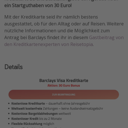
ein Startguthaben von 30 Euro!
Travel Know How
Silvesterreisen
Mit der Kreditkarte seid ihr nämlich bestens
ausgestattet, ob für den Alltag oder auf Reisen. Weitere
Last Minute Urlaub Mallorca
nützliche Informationen und die Möglichkeit zum
Last Minute Urlaub Deutschland
Antrag bei Barclays findet ihr in diesem
Gastbeitrag von
den Kreditkartenexperten von Reisetopia
.
Details