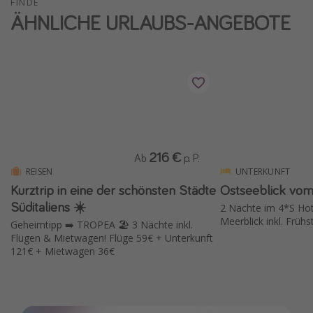
FINDE
ÄHNLICHE URLAUBS-ANGEBOTE
216 €
Ab
p. P.
REISEN
UNTERKUNFT
Kurztrip in eine der schönsten Städte
Ostseeblick vom
Süditaliens ☀️
2 Nächte im 4*S Hot
Meerblick inkl. Früh
Geheimtipp ➡️ TROPEA 🏖️ 3 Nächte inkl.
Flügen & Mietwagen! Flüge 59€ + Unterkunft
121€ + Mietwagen 36€