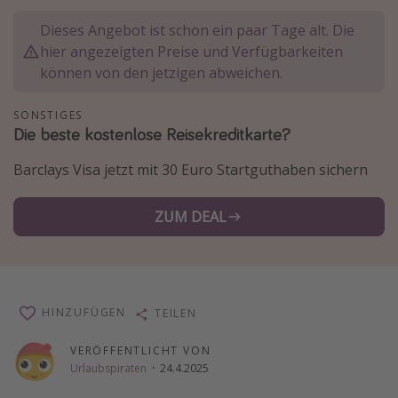
Normandie Urlaub
Dieses Angebot ist schon ein paar Tage alt. Die
Goa Urlaub
hier angezeigten Preise und Verfügbarkeiten
können von den jetzigen abweichen.
St. Lucia Urlaub
Kefalonia Urlaub
SONSTIGES
Die beste kostenlose Reisekreditkarte?
Krabi Urlaub
Tulum Urlaub
Barclays Visa jetzt mit 30 Euro Startguthaben sichern
Sri Lanka Rundreise
ZUM DEAL
Japan Rundreise
Reisethemen
Alle Reisethemen
HINZUFÜGEN
TEILEN
Wellnessurlaub
VERÖFFENTLICHT VON
Disneyland Paris
Urlaubspiraten
·
24.4.2025
Roadtrips