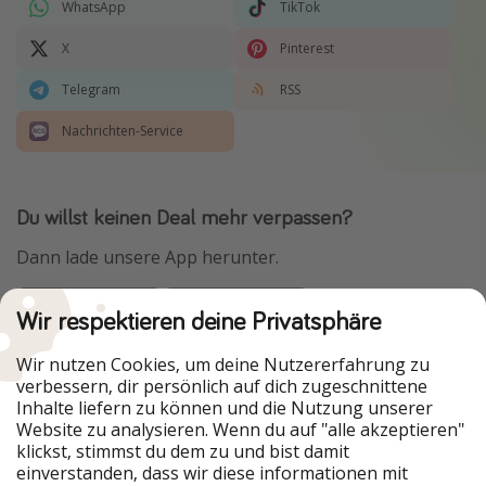
WhatsApp
TikTok
X
Pinterest
Telegram
RSS
Nachrichten-Service
Du willst keinen Deal mehr verpassen?
Dann lade unsere App herunter.
Wir respektieren deine Privatsphäre
Urlaubspiraten ist Teil der HolidayPirates Group
Wir nutzen Cookies, um deine Nutzererfahrung zu
verbessern, dir persönlich auf dich zugeschnittene
Unsere Märkte
Inhalte liefern zu können und die Nutzung unserer
Website zu analysieren. Wenn du auf "alle akzeptieren"
PiratinViaggio
HolidayPirates
klickst, stimmst du dem zu und bist damit
VakantiePiraten
WakacyjniPiraci
einverstanden, dass wir diese informationen mit
VoyagesPirates
Ferienpiraten