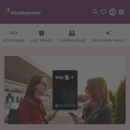
All Inclusive
Last Minute
Familienurlaub
Besondere Reisen
Kategorien
Flüge
Hotel
Pauschalreisen
Kreuzfahrten
Reiseziele
Alle Reiseziele
Bodensee Urlaub
Gozo Urlaub