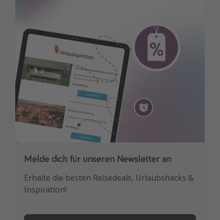
Melde dich für unseren Newsletter an
Downloade unsere App
Erhalte die besten Reisedeals, Urlaubshacks &
Buche die besten Reiseschnäppchen als
Inspiration!
Erstes.