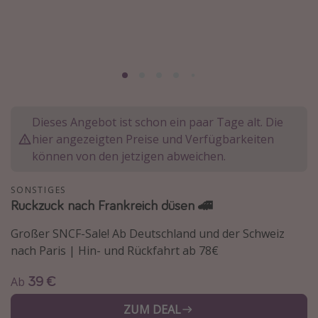
Normandie Urlaub
Goa Urlaub
St. Lucia Urlaub
Kefalonia Urlaub
Krabi Urlaub
Dieses Angebot ist schon ein paar Tage alt. Die
Tulum Urlaub
hier angezeigten Preise und Verfügbarkeiten
Sri Lanka Rundreise
können von den jetzigen abweichen.
Japan Rundreise
SONSTIGES
Ruckzuck nach Frankreich düsen 🚄
Reisethemen
Großer SNCF-Sale! Ab Deutschland und der Schweiz
Alle Reisethemen
nach Paris | Hin- und Rückfahrt ab 78€
Wellnessurlaub
39 €
Ab
Disneyland Paris
ZUM DEAL
Roadtrips