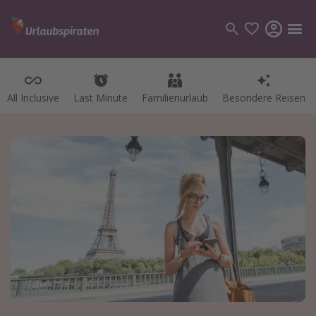
All Inclusive
Last Minute
Familienurlaub
Besondere Reisen
Kategorien
Flüge
Hotel
Pauschalreisen
Kreuzfahrten
Reiseziele
Alle Reiseziele
Bodensee Urlaub
Gozo Urlaub