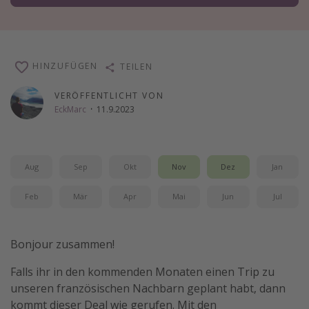
Wochenendtrip
Singlereisen
Strandurlaub
HINZUFÜGEN
TEILEN
Gruppenreisen
VERÖFFENTLICHT VON
Hotels in Hamburg
EckMarc
·
11.9.2023
Hotels in Amsterdam
Hotels am Achensee
Aug
Sep
Okt
Nov
Dez
Jan
Weitere Themen
Feb
Mär
Apr
Mai
Jun
Jul
Reise Journal
Familienurlaub in der Türkei
Bonjour zusammen!
Rundreisen in Thailand
Falls ihr in den kommenden Monaten einen Trip zu
Bahnreisen in der Schweiz
unseren französischen Nachbarn geplant habt, dann
kommt dieser Deal wie gerufen. Mit den
Reisepassfreie Reiseziele