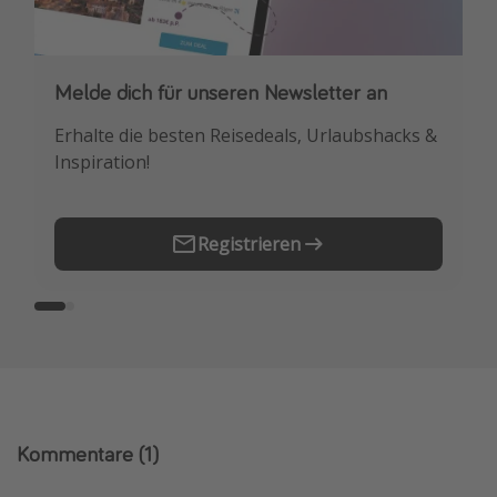
Melde dich für unseren Newsletter an
Downloade unsere App
Erhalte die besten Reisedeals, Urlaubshacks &
Buche die besten Reiseschnäppchen als
Inspiration!
Erstes.
Registrieren
Kommentare
(1)