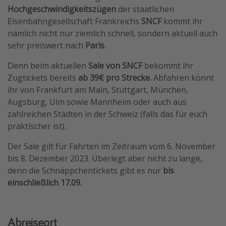
Hochgeschwindigkeitszügen
der staatlichen
Travel Know How
Eisenbahngesellschaft Frankreichs
SNCF
kommt ihr
Silvesterreisen
nämlich nicht nur ziemlich schnell, sondern aktuell auch
sehr preiswert nach
Paris
.
Last Minute Urlaub Mallorca
Last Minute Urlaub Deutschland
Denn beim aktuellen
Sale von SNCF
bekommt ihr
Zugtickets bereits
ab 39€ pro Strecke.
Abfahren könnt
ihr von Frankfurt am Main, Stuttgart, München,
Augsburg, Ulm sowie Mannheim oder auch aus
zahlreichen Städten in der Schweiz (falls das für euch
praktischer ist).
Der Sale gilt für Fahrten im Zeitraum vom 6. November
bis 8. Dezember 2023. Überlegt aber nicht zu lange,
denn die Schnäppchentickets gibt es nur
bis
einschließlich 17.09.
Abreiseort