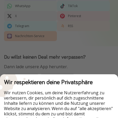
WhatsApp
TikTok
X
Pinterest
Telegram
RSS
Nachrichten-Service
Du willst keinen Deal mehr verpassen?
Dann lade unsere App herunter.
Wir respektieren deine Privatsphäre
Urlaubspiraten ist Teil der HolidayPirates Group
Wir nutzen Cookies, um deine Nutzererfahrung zu
verbessern, dir persönlich auf dich zugeschnittene
Unsere Märkte
Inhalte liefern zu können und die Nutzung unserer
Website zu analysieren. Wenn du auf "alle akzeptieren"
PiratinViaggio
HolidayPirates
klickst, stimmst du dem zu und bist damit
VakantiePiraten
WakacyjniPiraci